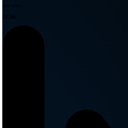
Bef. vekst
11.5K