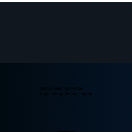
Matrikkelen, kartverket
Oppdatering periode: daglig