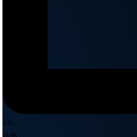
2030
11.4K