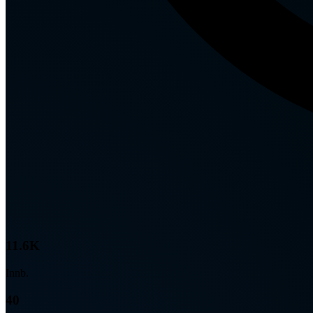
11.6K
Innb.
40