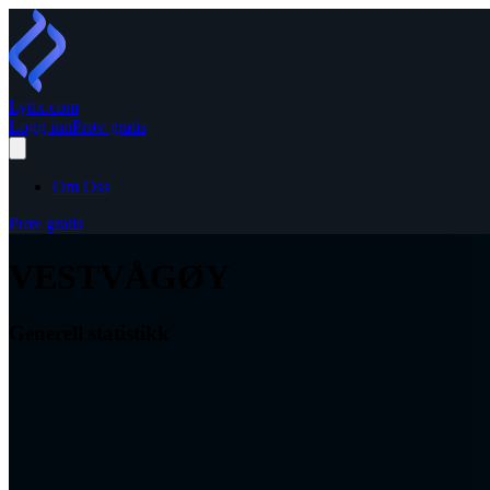
Lytix
.com
Logg inn
Prøv gratis
Om Oss
Prøv gratis
VESTVÅGØY
Generell statistikk