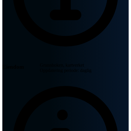
Grunnboken, kartverket
Eiendom
Oppdatering periode: daglig