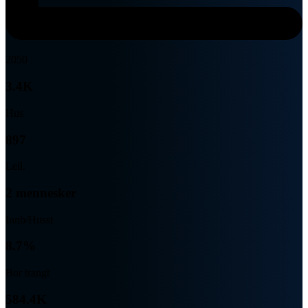
2050
3.4K
Hus
897
Leil.
2 mennesker
Innb/Husst
8.7%
Bor trangt
584.4K