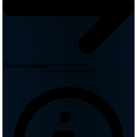
Transaksjoner
Grunnboken, kartverket
Oppdatering periode: daglig