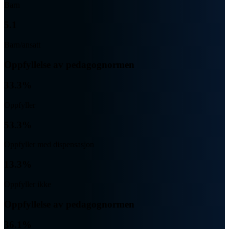
Barn
5.1
Barn/ansatt
Oppfyllelse av pedagognormen
33.3%
Oppfyller
53.3%
Oppfyller med dispensasjon
13.3%
Oppfyller ikke
Oppfyllelse av pedagognormen
36.1%