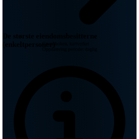
De største eiendomsbesitterne
(enkeltpersoner)
Grunnboken, kartverket
Oppdatering periode: daglig