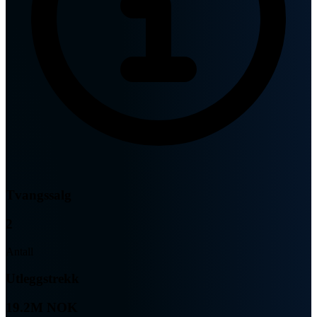
Tvangssalg
2
Antall
Utleggstrekk
19.2M NOK