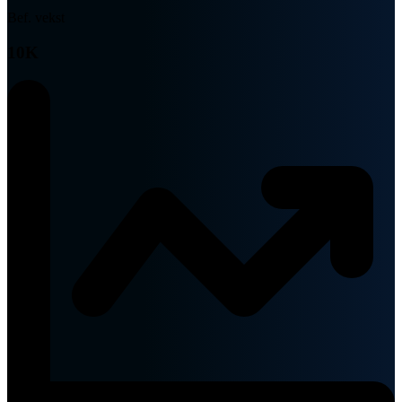
Bef. vekst
10K