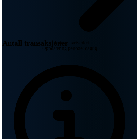
Antall transaksjoner
Grunnboken, kartverket
Oppdatering periode: daglig