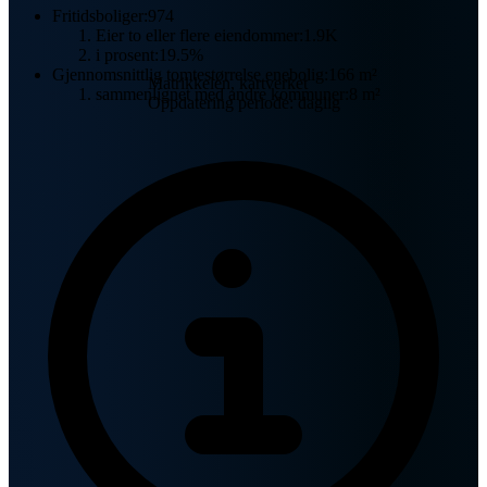
Fritidsboliger:
974
Eier to eller flere eiendommer:
1.9K
i prosent:
19.5%
Gjennomsnittlig tomtestørrelse enebolig:
166 m²
Matrikkelen, kartverket
sammenlignet med andre kommuner:
8 m²
Oppdatering periode: daglig