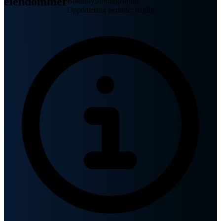
eiendommer
Brønnøysundregistrene
Oppdatering periode: daglig