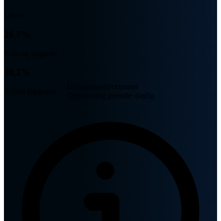
Lærer
26.7%
Barn og ungdom
30.2%
Utdanningsdirektoratet
Annen bakgrunn
Oppdatering periode: daglig