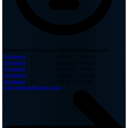
Enkeltperson
Eiendommer
Tomteareal
Bygningsareal
Privatperson
21
3.3M m²
2.8K m²
Privatperson
13
291.3K m²
554.5 m²
Privatperson
11
448.7K m²
764 m²
Privatperson
11
2.6M m²
1.2K m²
Privatperson
10
723.7K m²
640 m²
Se alle eiendomsbesittere og mer