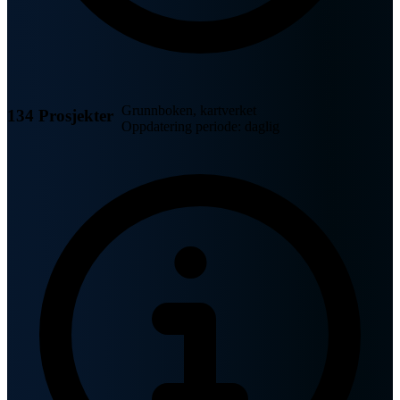
Grunnboken, kartverket
134 Prosjekter
Oppdatering periode: daglig