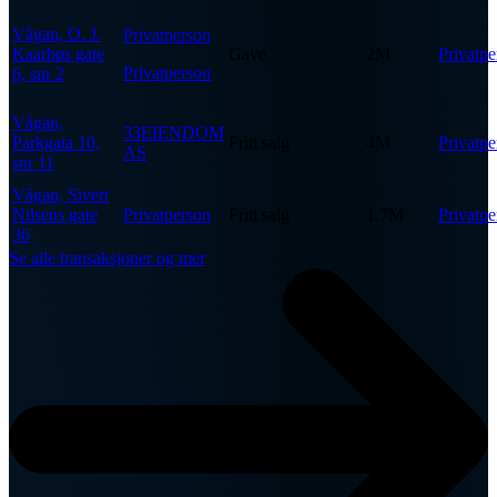
Vågan, O. J.
Privatperson
Kaarbøs gate
Gave
2M
Privatpe
Privatperson
6, snr 2
Vågan,
33EIENDOM
Parkgata 10,
Fritt salg
4M
Privatpe
AS
snr 11
Vågan, Sivert
Nilsens gate
Privatperson
Fritt salg
1.7M
Privatpe
36
Se alle transaksjoner og mer