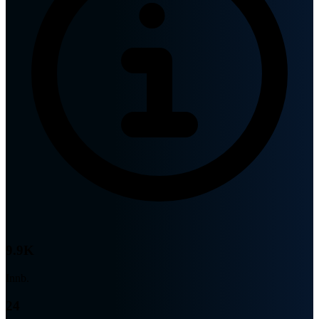
9.9K
Innb.
24