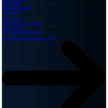
Mollaveien,
IG
2026-06-30
Næring
BrettesnesNordlaks
Oppdrett As
Gbn 18/26 -
Bolig
Omsorgsboliger - Caroline
IG
2026-06-25
Harveys vei 5,
Næring
SvolværMilford Haven AS
Se alle pågående prosjekter og mer