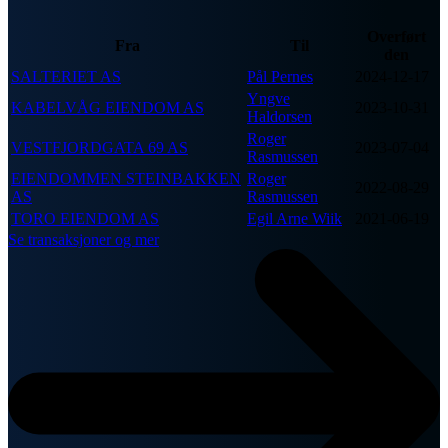
Overført
Fra
Til
den
SALTERIET AS
Pål Pernes
2024-12-17
Yngve
KABELVÅG EIENDOM AS
2023-10-31
Haldorsen
Roger
VESTFJORDGATA 69 AS
2023-07-04
Rasmussen
EIENDOMMEN STEINBAKKEN
Roger
2022-08-29
AS
Rasmussen
TORO EIENDOM AS
Egil Arne Wiik
2021-06-19
Se transaksjoner og mer