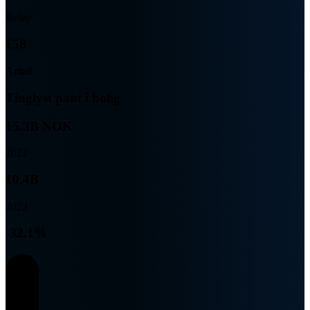
Beløp
158
Antall
Tinglyst pant i bolig
15.3B NOK
2022
10.4B
2023
-32.1%