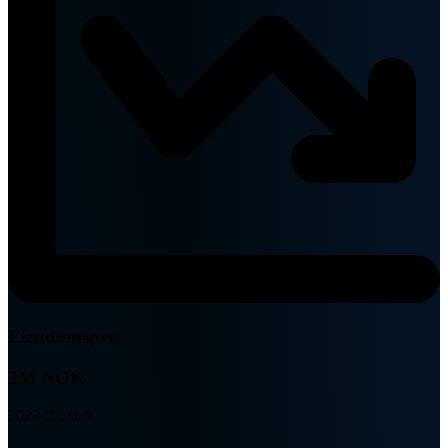
Eiendomspris
3M NOK
2022 Gj. snitt