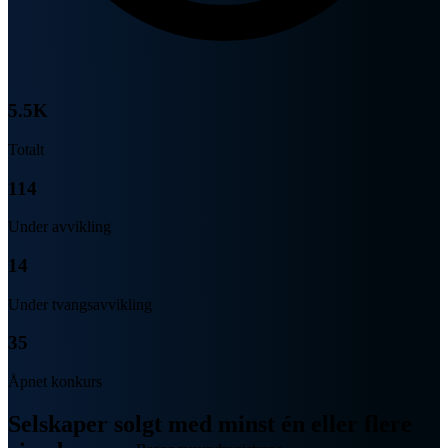
5.5K
Totalt
114
Under avvikling
14
Under tvangsavvikling
35
Åpnet konkurs
Selskaper solgt med minst én eller flere