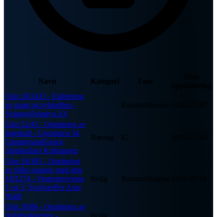
Siste
Navn
Kategori
Fase
oppdatering
Gbn 18/2433 - Etablering
av gang og sykkelbru -
Rammetillatelse
2026-07-07
SvinøyaSvinøya AS
Gbn 52/45 - Oppføring av
lagerhall - Gjendalen 34,
Næring
IG
2026-07-03
GimsøysandGeorg
Steinkellner Kristiansen
Gbn 18/385 - Oppføring
av felles garasje med gbn
18/1274 - Vestermyrveien
Bolig
Rammetillatelse
2026-07-01
1 og 3, SvolværPer Arne
Wahl
Gbn 39/86 - Oppføring av
boligbrakkerigg -
Bolig