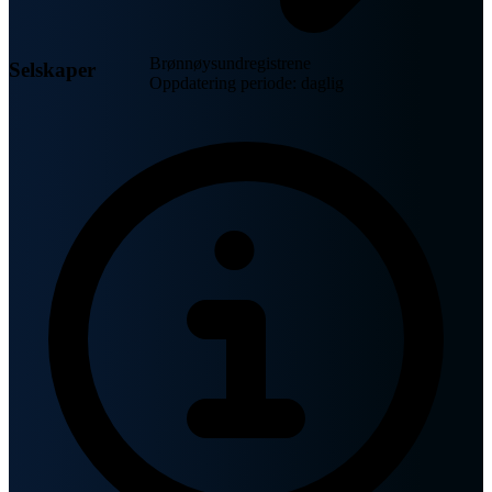
Brønnøysundregistrene
Selskaper
Oppdatering periode: daglig