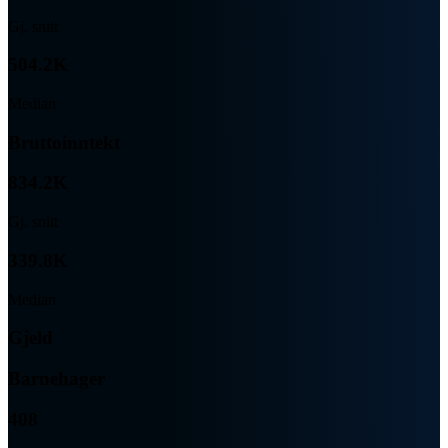
Gj. snitt
504.2K
Median
Bruttoinntekt
834.2K
Gj. snitt
339.8K
Median
Gjeld
Barnehager
408