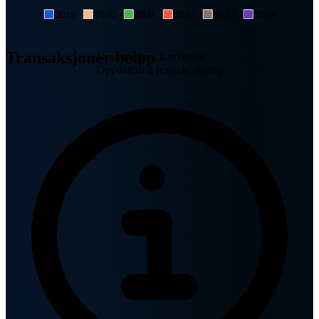
2019
2020
2021
2022
2023
2024
Transaksjoner beløp
Grunnboken, kartverket
Oppdatering periode: daglig