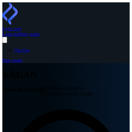
Lytix
.com
Logg inn
Prøv gratis
Om Oss
Prøv gratis
VÅGAN
Matrikkelen, kartverket
Generell statistikk
Oppdatering periode: daglig