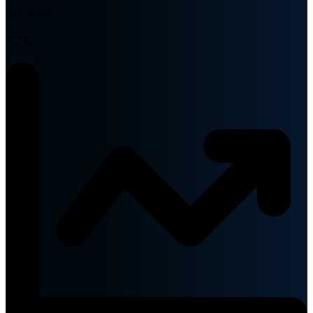
Bef. vekst
5.7K