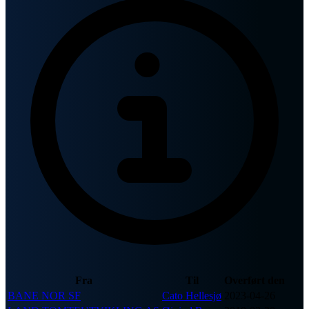
Fra
Til
Overført den
BANE NOR SF
Cato Hellesjø
2023-04-26