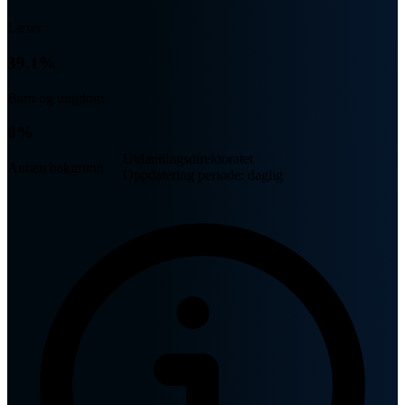
Lærer
39.1%
Barn og ungdom
0%
Utdanningsdirektoratet
Annen bakgrunn
Oppdatering periode: daglig