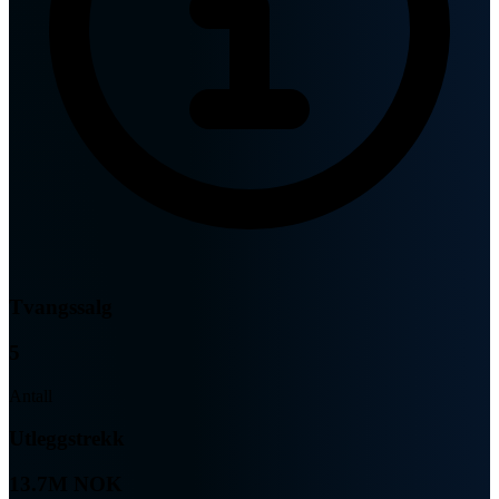
Tvangssalg
5
Antall
Utleggstrekk
13.7M NOK