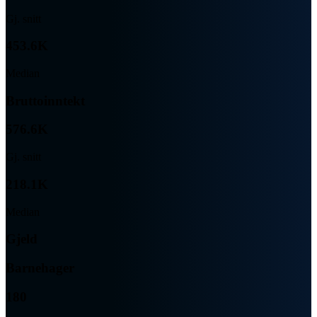
Gj. snitt
453.6K
Median
Bruttoinntekt
576.6K
Gj. snitt
218.1K
Median
Gjeld
Barnehager
180