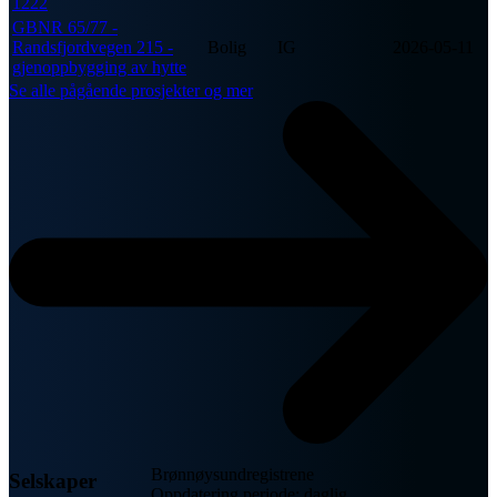
1222
GBNR 65/77 -
Randsfjordvegen 215 -
Bolig
IG
2026-05-11
gjenoppbygging av hytte
Se alle pågående prosjekter og mer
Brønnøysundregistrene
Selskaper
Oppdatering periode: daglig