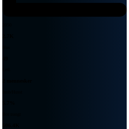
2050
2.7K
Hus
49
Leil.
2 mennesker
Innb/Husst
5.7%
Bor trangt
506.4K