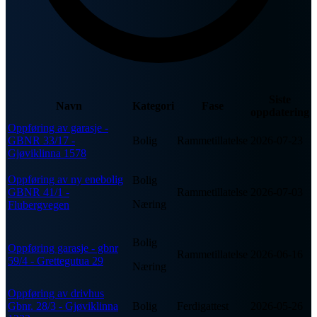
Siste
Navn
Kategori
Fase
oppdatering
Oppføring av garasje -
GBNR 33/17 -
Bolig
Rammetillatelse
2026-07-23
Gjøviklinna 1578
Oppføring av ny enebolig
Bolig
GBNR 41/1 -
Rammetillatelse
2026-07-03
Næring
Flubergvegen
Bolig
Oppføring garasje - gbnr
Rammetillatelse
2026-06-16
59/4 - Grettegutua 29
Næring
Oppføring av drivhus
Gbnr. 28/3 - Gjøviklinna
Bolig
Ferdigattest
2026-05-26