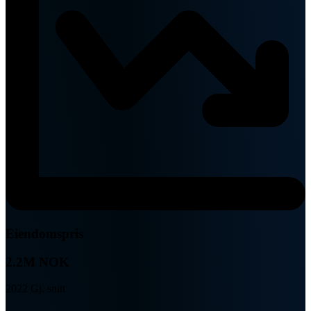
Eiendomspris
2.2M NOK
2022 Gj. snitt