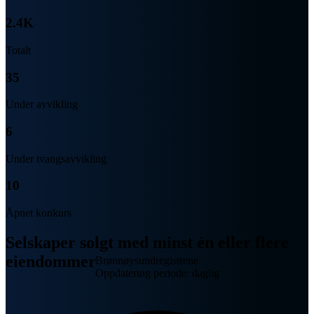
2.4K
Totalt
35
Under avvikling
6
Under tvangsavvikling
10
Åpnet konkurs
Selskaper solgt med minst én eller flere
eiendommer
Brønnøysundregistrene
Oppdatering periode: daglig