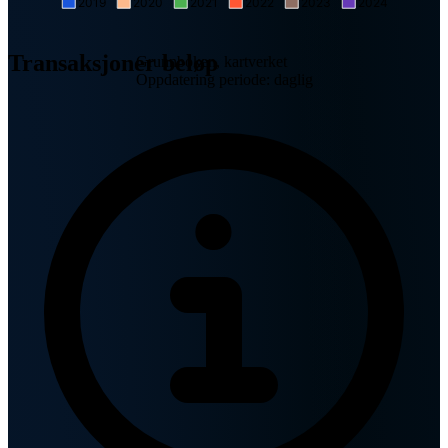
2019
2020
2021
2022
2023
2024
Transaksjoner beløp
Grunnboken, kartverket
Oppdatering periode: daglig