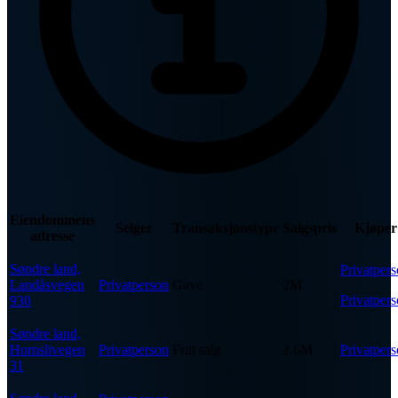
Eiendommens
Selger
Transaksjonstype
Salgspris
Kjøper
adresse
Søndre land,
Privatper
Landåsvegen
Privatperson
Gave
2M
Privatper
930
Søndre land,
Hornslivegen
Privatperson
Fritt salg
2.6M
Privatper
31