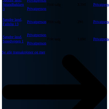
Søndre land,
Privatperson
Strandbakken
Fritt salg
3.3M
Privatper
Privatperson
3
Søndre land,
Privatperson
Fritt salg
2M
Privatper
Fallslia 13
Privatperson
Søndre land,
Fritt salg
1.8M
Privatper
Smedvegen 1
Privatperson
Se alle transaksjoner og mer