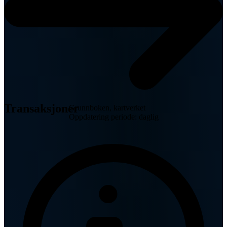
Transaksjoner
Grunnboken, kartverket
Oppdatering periode: daglig