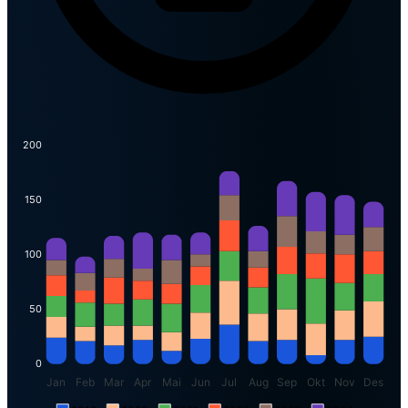
200
150
100
50
0
Jan
Feb
Mar
Apr
Mai
Jun
Jul
Aug
Sep
Okt
Nov
Des