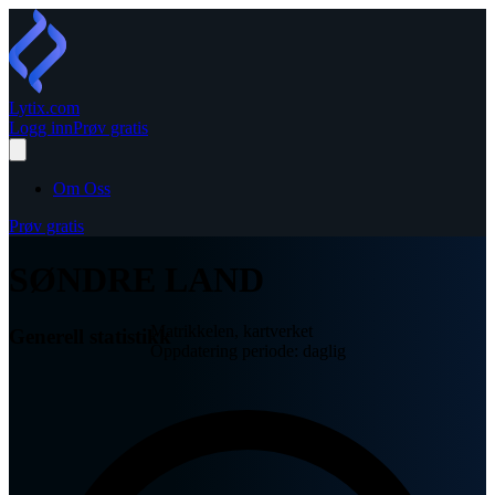
Lytix
.com
Logg inn
Prøv gratis
Om Oss
Prøv gratis
SØNDRE LAND
Matrikkelen, kartverket
Generell statistikk
Oppdatering periode: daglig