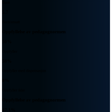
Barn
5.7
Barn/ansatt
Oppfyllelse av pedagognormen
50%
Oppfyller
50%
Oppfyller med dispensasjon
0%
Oppfyller ikke
Oppfyllelse av pedagognormen
47.1%