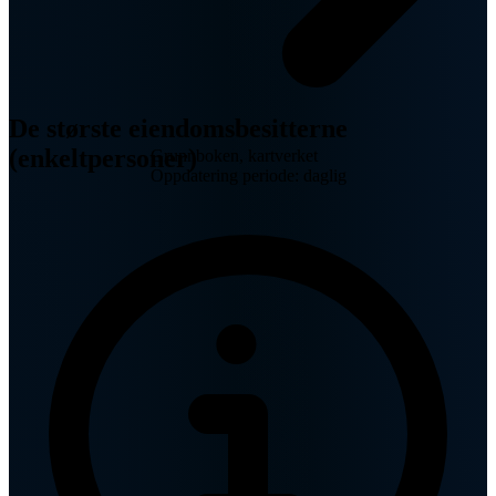
De største eiendomsbesitterne
(enkeltpersoner)
Grunnboken, kartverket
Oppdatering periode: daglig