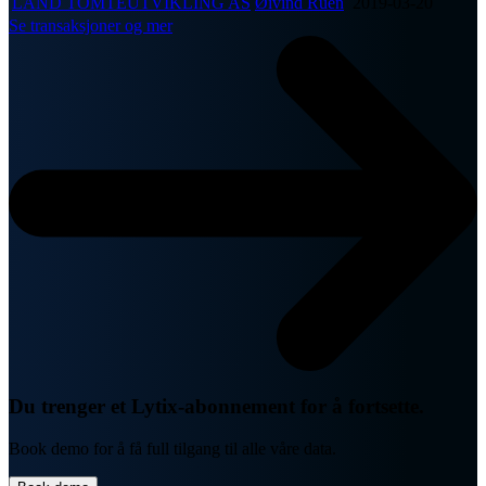
LAND TOMTEUTVIKLING AS
Øivind Ruen
2019-03-20
Se transaksjoner og mer
Du trenger et Lytix-abonnement for å fortsette.
Book demo for å få full tilgang til alle våre data.