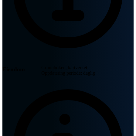
Grunnboken, kartverket
Eiendom
Oppdatering periode: daglig