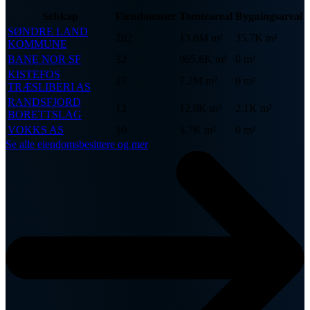
Selskap
Eiendommer
Tomteareal
Bygningsareal
SØNDRE LAND
282
13.8M m²
35.7K m²
KOMMUNE
BANE NOR SF
32
965.6K m²
0 m²
KISTEFOS
27
7.2M m²
0 m²
TRÆSLIBERI AS
RANDSFJORD
12
12.9K m²
2.1K m²
BORETTSLAG
VOKKS AS
10
5.7K m²
0 m²
Se alle eiendomsbesittere og mer