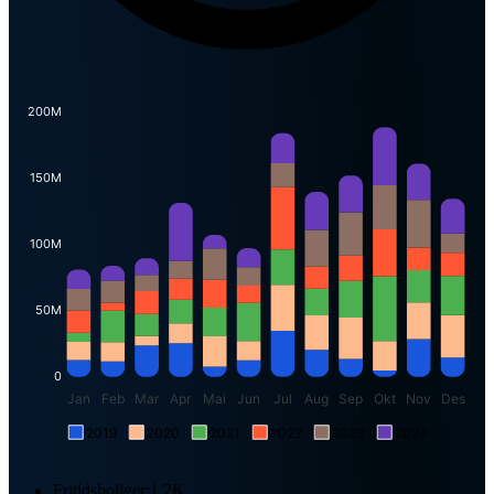
200M
150M
100M
50M
0
Jan
Feb
Mar
Apr
Mai
Jun
Jul
Aug
Sep
Okt
Nov
Des
2019
2020
2021
2022
2023
2024
Fritidsboliger:
1.2K