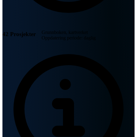
Grunnboken, kartverket
42 Prosjekter
Oppdatering periode: daglig