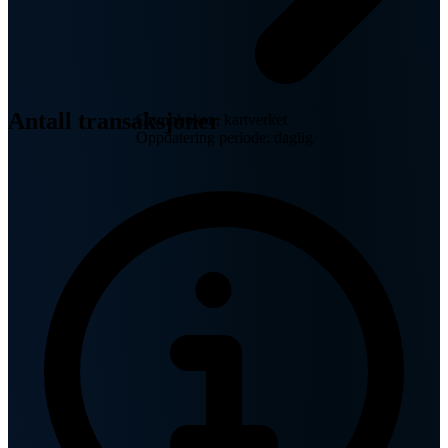
Antall transaksjoner
Grunnboken, kartverket
Oppdatering periode: daglig