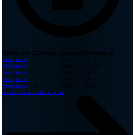
Enkeltperson
Eiendommer
Tomteareal
Bygningsareal
Privatperson
20
8M m²
4K m²
Privatperson
19
3.6M m²
1.4K m²
Privatperson
19
8.1M m²
294 m²
Privatperson
13
776.6K m²
307 m²
Privatperson
12
9.6M m²
94 m²
Se alle eiendomsbesittere og mer