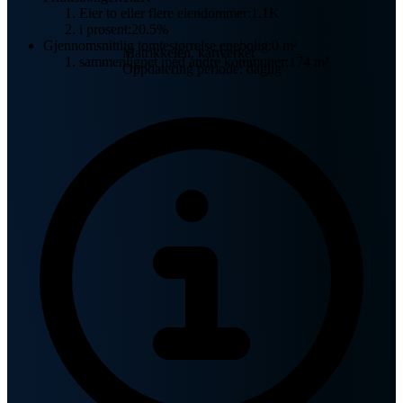
Eier to eller flere eiendommer:
1.1K
i prosent:
20.5%
Gjennomsnittlig tomtestørrelse enebolig:
0 m²
Matrikkelen, kartverket
sammenlignet med andre kommuner:
174 m²
Oppdatering periode: daglig