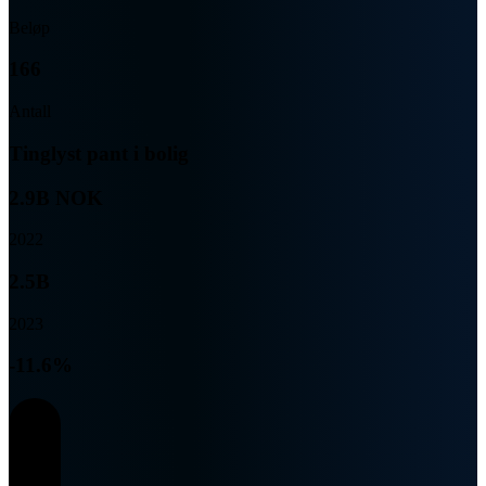
Beløp
166
Antall
Tinglyst pant i bolig
2.9B NOK
2022
2.5B
2023
-11.6%