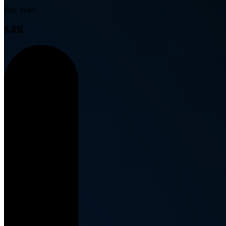
Bef. vekst
8.8K