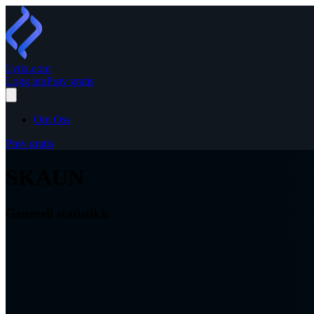
Lytix
.com
Logg inn
Prøv gratis
Om Oss
Prøv gratis
SKAUN
Generell statistikk