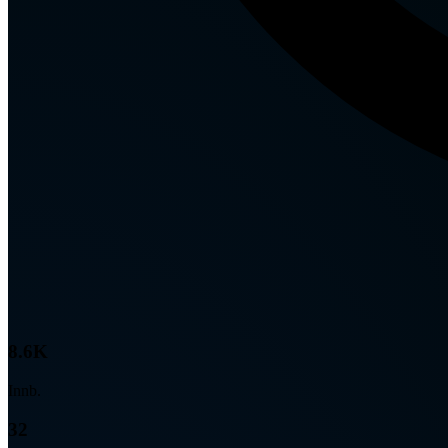
8.6K
Innb.
32