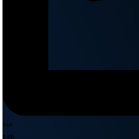
2030
9.6K