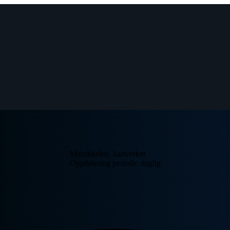
Matrikkelen, kartverket
Oppdatering periode: daglig