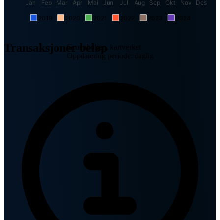
Jan
Feb
Mar
Apr
Mai
Jun
Jul
Aug
Sep
Okt
Nov
Des
2019
2020
2021
2022
2023
2024
Transaksjoner beløp
Grunnboken, kartverket
Oppdatering periode: daglig