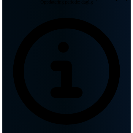
Oppdatering periode: daglig