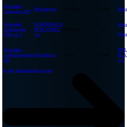
Ringsaker,
Privatperson
Fritt salg
2.1M
Priva
Furuvegen 29C
Ringsaker,
NORDBOHUS
Priva
Almslivegen
INNLANDET
Fritt salg
5M
Priva
73B, snr 2
AS
Ringsaker,
MEL
Grefsheimvegen
Privatperson
Gave
1.9M
PLA
105
AS
Se alle transaksjoner og mer