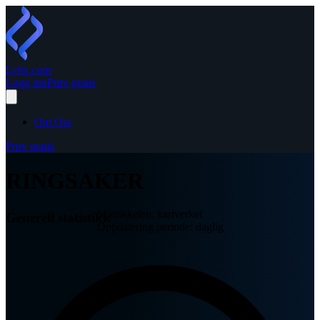
Lytix
.com
Logg inn
Prøv gratis
Om Oss
Prøv gratis
RINGSAKER
Matrikkelen, kartverket
Generell statistikk
Oppdatering periode: daglig