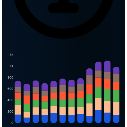
1.2K
1K
800
600
400
200
0