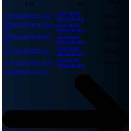
Overført
Fra
Til
den
Stian Strand
NYDALSMARKA II AS
2026-05-13
Molstadkroken
KROKSTADSKOGEN III
Stian Strand
2026-05-13
AS
Molstadkroken
KROKSTADSKOGEN I
Stian Strand
2026-05-13
AS
Molstadkroken
Stian Strand
OLRUDGRUPPEN AS
2026-05-13
Molstadkroken
Stian Strand
NYDALSMARKA III AS
2026-05-13
Molstadkroken
Se transaksjoner og mer