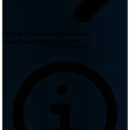
De største eiendomsbesitterne
(enkeltpersoner)
Grunnboken, kartverket
Oppdatering periode: daglig