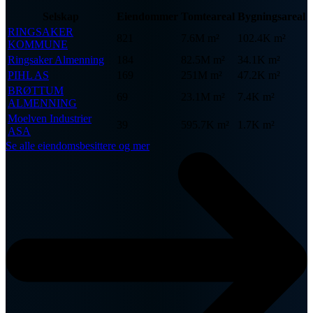
Selskap
Eiendommer
Tomteareal
Bygningsareal
RINGSAKER
821
7.6M m²
102.4K m²
KOMMUNE
Ringsaker Almenning
184
82.5M m²
34.1K m²
PIHL AS
169
251M m²
47.2K m²
BRØTTUM
69
23.1M m²
7.4K m²
ALMENNING
Moelven Industrier
39
595.7K m²
1.7K m²
ASA
Se alle eiendomsbesittere og mer