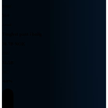
Beløp
564
Antall
Tinglyst pant i bolig
78.7B NOK
2022
31.5B
2023
-60%