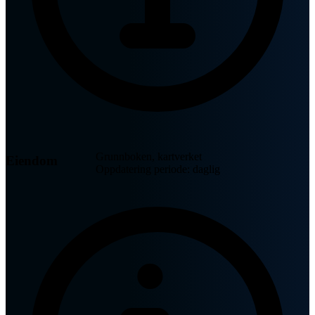
Grunnboken, kartverket
Eiendom
Oppdatering periode: daglig