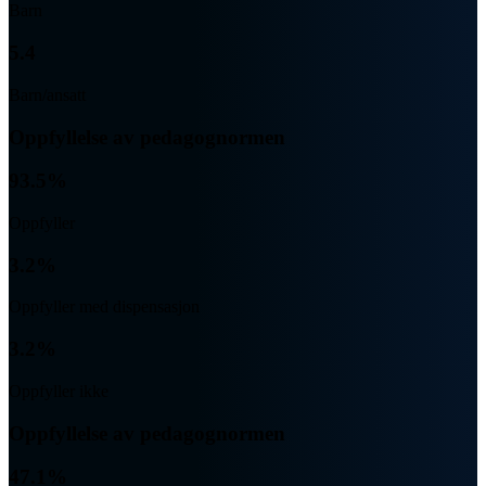
Barn
5.4
Barn/ansatt
Oppfyllelse av pedagognormen
93.5%
Oppfyller
3.2%
Oppfyller med dispensasjon
3.2%
Oppfyller ikke
Oppfyllelse av pedagognormen
47.1%