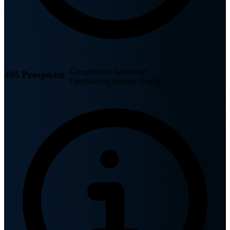
Grunnboken, kartverket
405 Prosjekter
Oppdatering periode: daglig