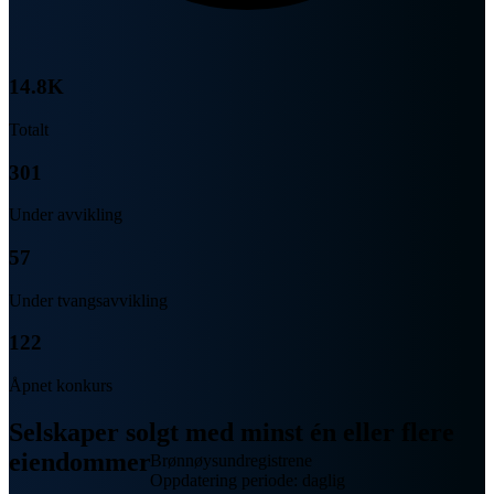
14.8K
Totalt
301
Under avvikling
57
Under tvangsavvikling
122
Åpnet konkurs
Selskaper solgt med minst én eller flere
eiendommer
Brønnøysundregistrene
Oppdatering periode: daglig