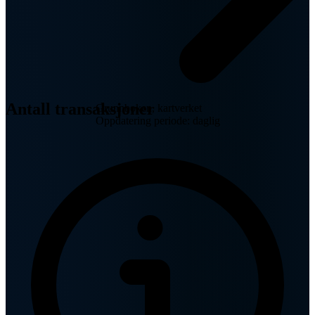
Antall transaksjoner
Grunnboken, kartverket
Oppdatering periode: daglig