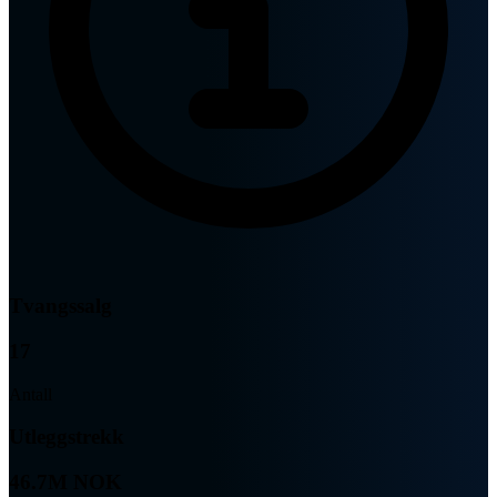
Tvangssalg
17
Antall
Utleggstrekk
46.7M NOK