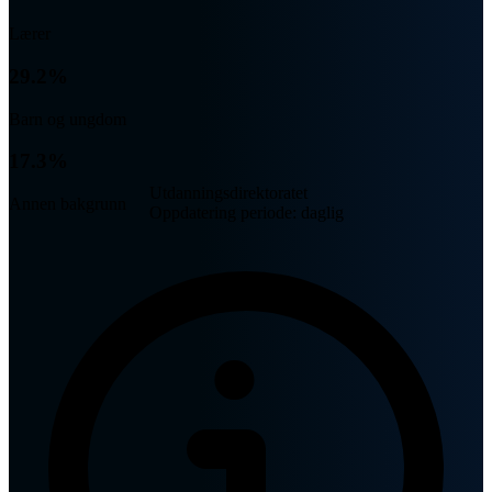
Lærer
29.2%
Barn og ungdom
17.3%
Utdanningsdirektoratet
Annen bakgrunn
Oppdatering periode: daglig