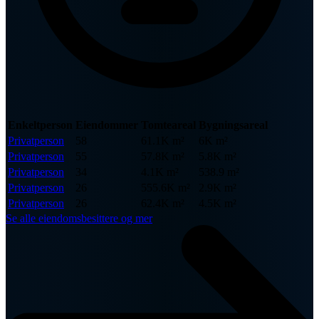
Enkeltperson
Eiendommer
Tomteareal
Bygningsareal
Privatperson
58
61.1K m²
6K m²
Privatperson
55
57.8K m²
5.8K m²
Privatperson
34
4.1K m²
538.9 m²
Privatperson
26
555.6K m²
2.9K m²
Privatperson
26
62.4K m²
4.5K m²
Se alle eiendomsbesittere og mer