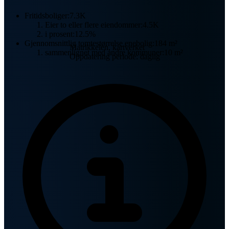
Fritidsboliger:
7.3K
Eier to eller flere eiendommer:
4.5K
i prosent:
12.5%
Gjennomsnittlig tomtestørrelse enebolig:
184 m²
Matrikkelen, kartverket
sammenlignet med andre kommuner:
10 m²
Oppdatering periode: daglig