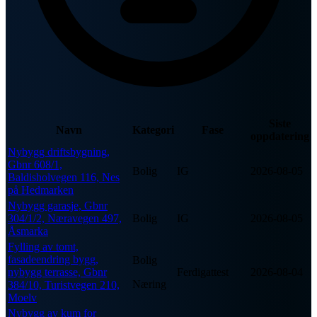
Siste
Navn
Kategori
Fase
oppdatering
Nybygg driftsbygning,
Gbnr 608/1,
Bolig
IG
2026-08-05
Baldisholvegen 116, Nes
på Hedmarken
Nybygg garasje, Gbnr
304/1/2, Næravegen 497,
Bolig
IG
2026-08-05
Åsmarka
Fylling av tomt,
fasadeendring bygg,
Bolig
nybygg terrasse, Gbnr
Ferdigattest
2026-08-04
Næring
384/10, Turistvegen 210,
Moelv
Nybygg av kum for