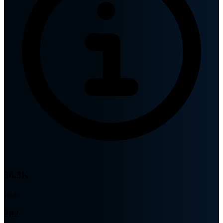
36.3K
Innb.
282