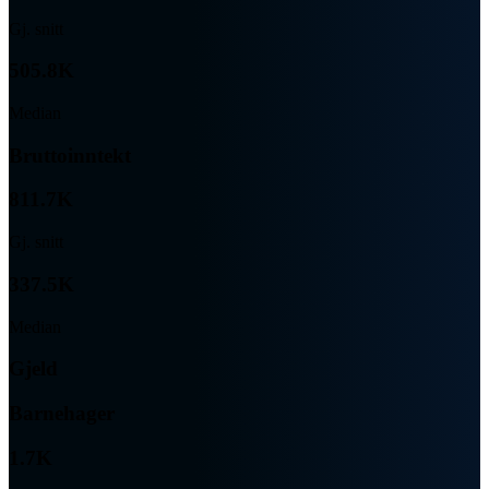
Gj. snitt
505.8K
Median
Bruttoinntekt
811.7K
Gj. snitt
337.5K
Median
Gjeld
Barnehager
1.7K