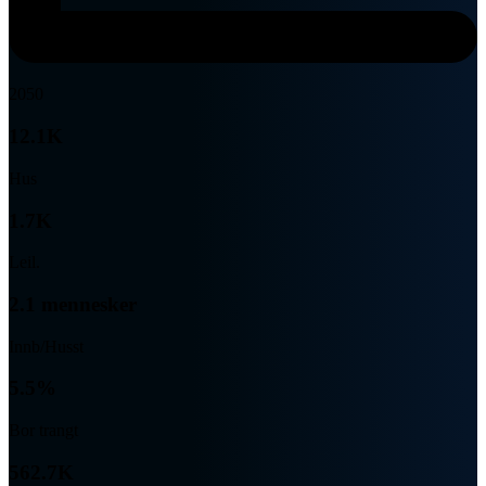
2050
12.1K
Hus
1.7K
Leil.
2.1 mennesker
Innb/Husst
5.5%
Bor trangt
562.7K