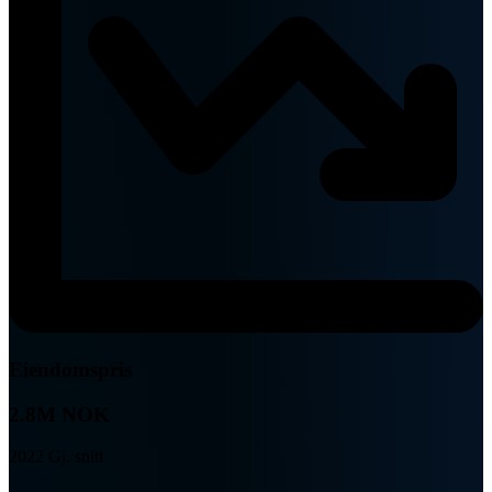
Eiendomspris
2.8M NOK
2022 Gj. snitt