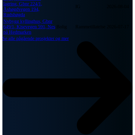
lagring, Gbnr 224/1,
IG
2026-08-04
Åshøgdvegen 194,
Rudshøgda
Nybygg kyllinghus, Gbnr
649/1, Kisevegen 591, Nes
Bolig
Rammetillatelse
2026-07-17
på Hedmarken
Se alle pågående prosjekter og mer