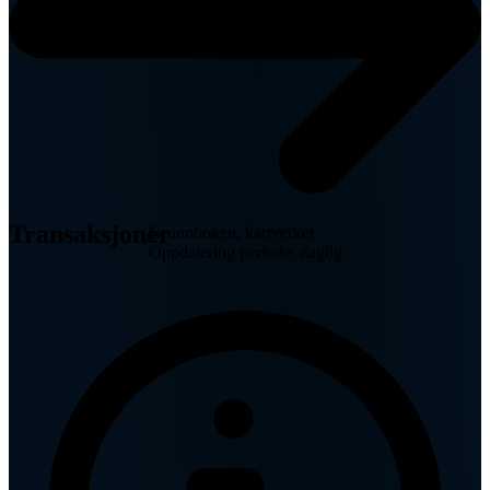
Transaksjoner
Grunnboken, kartverket
Oppdatering periode: daglig