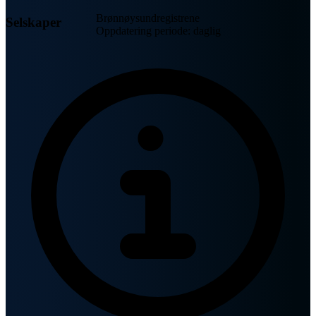
Brønnøysundregistrene
Selskaper
Oppdatering periode: daglig