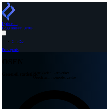
Lytix
.com
Logg inn
Prøv gratis
Om Oss
Prøv gratis
OSEN
Matrikkelen, kartverket
Generell statistikk
Oppdatering periode: daglig