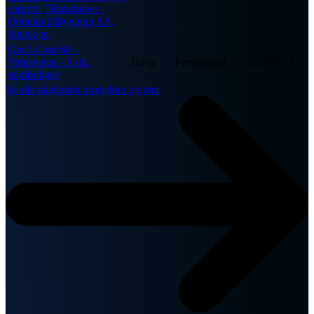
carport. Tiltakshaver -
Opheim Utbygging AS,
Steinkjer.
Gnr 14 bnr 60 -
Verksveien - 3 stk.
Bolig
Ferdigattest
2026-03-12
miniboliger
Se alle pågående prosjekter og mer