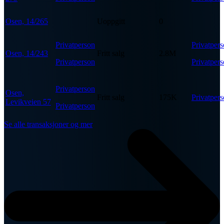
Osen, 14/265
Uoppgitt
0
Privatperson
Privatper
Osen, 14/243
Fritt salg
2.8M
Privatperson
Privatper
Privatperson
Osen,
Fritt salg
175K
Privatper
Levikveien 57
Privatperson
Se alle transaksjoner og mer