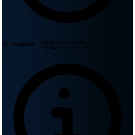
Grunnboken, kartverket
27 Prosjekter
Oppdatering periode: daglig