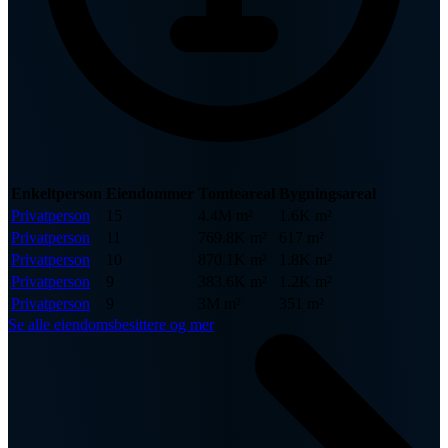
Enkeltperson
Eiendommer
Tomteareal
Bygningsareal
Privatperson
15
4.4M m²
1.6K m²
Privatperson
11
769.8K m²
617 m²
Privatperson
10
870.1K m²
1.8K m²
Privatperson
9
383.6K m²
1.2K m²
Privatperson
9
3M m²
351 m²
Se alle eiendomsbesittere og mer