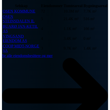
Selskap
Eiendommer
Tomteareal
Bygningsareal
OSEN KOMMUNE
72
10.3M m²
7.7K m²
OSEN
5
21.4K m²
516 m²
STEINSDALEN IL
BUARØ JAN-KETIL
4
1.1K m²
166 m²
AS
VINGSAND
4
3.4K m²
0 m²
EIENDOM AS
COOP MIDT-NORGE
3
9.7K m²
1.4K m²
SA
Se alle eiendomsbesittere og mer