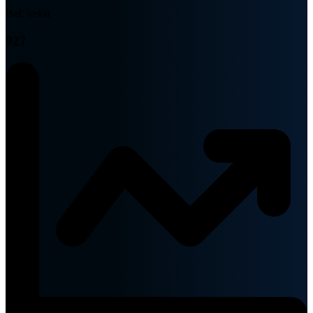
Bef. vekst
927