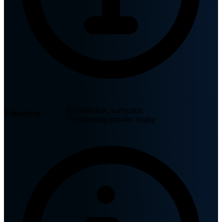
Grunnboken, kartverket
Eiendom
Oppdatering periode: daglig