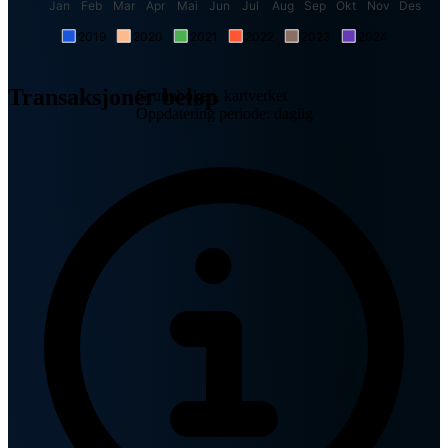
Jan
Feb
Mar
Apr
Mai
Jun
Jul
Aug
Sep
Okt
Nov
Des
2019
2020
2021
2022
2023
2024
Transaksjoner beløp
Grunnboken, kartverket
Oppdatering periode: daglig