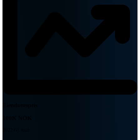
Eiendomspris
100K NOK
2022 Gj. snitt