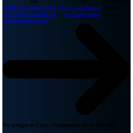
Fra
Til
Overført den
SKIPELVA KRAFTVERK AS
Lars Jacob Haugom
2026-07-22
SÆTERVIK HANDEL AS
Per Charles Sæther
2025-01-23
Se transaksjoner og mer
Du trenger et Lytix-abonnement for å fortsette.