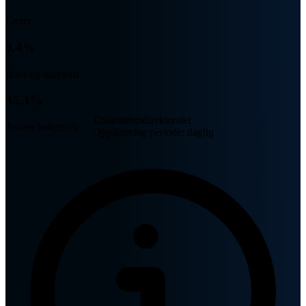
Lærer
9.4%
Barn og ungdom
35.3%
Utdanningsdirektoratet
Annen bakgrunn
Oppdatering periode: daglig