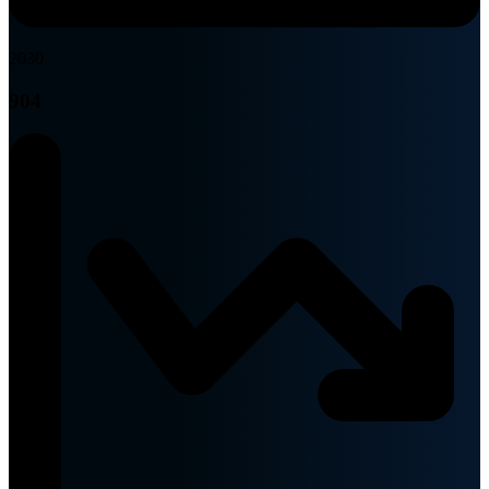
2030
904