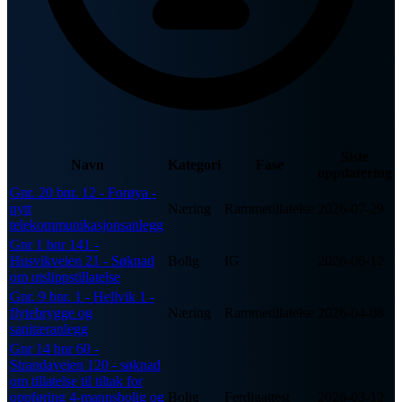
Siste
Navn
Kategori
Fase
oppdatering
Gnr. 20 bnr. 12 - Forøya -
nytt
Næring
Rammetillatelse
2026-07-29
telekommunikasjonsanlegg
Gnr 1 bnr 141 -
Husvikveien 21 - Søknad
Bolig
IG
2026-06-12
om utslippstillatelse
Gnr. 9 bnr. 1 - Hellvik 1 -
flytebrygge og
Næring
Rammetillatelse
2026-04-08
sanitæranlegg
Gnr 14 bnr 60 -
Strandaveien 120 - søknad
om tillatelse til tiltak for
oppføring 4-mannsbolig og
Bolig
Ferdigattest
2026-03-12