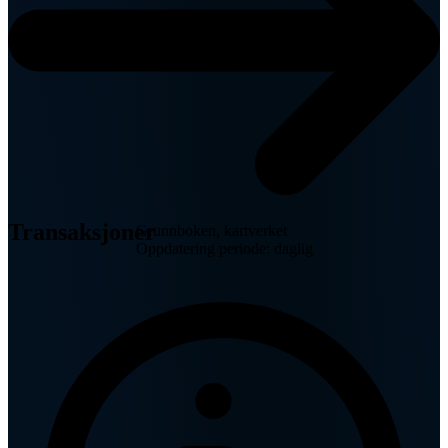
Transaksjoner
Grunnboken, kartverket
Oppdatering periode: daglig