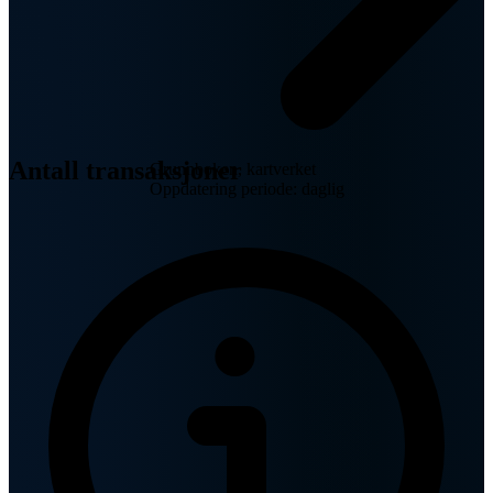
Antall transaksjoner
Grunnboken, kartverket
Oppdatering periode: daglig