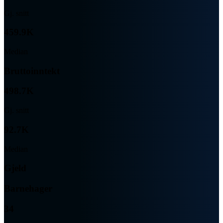
Gj. snitt
459.9K
Median
Bruttoinntekt
498.7K
Gj. snitt
92.7K
Median
Gjeld
Barnehager
34