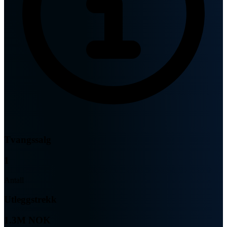
Tvangssalg
1
Antall
Utleggstrekk
1.3M NOK