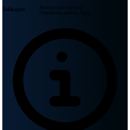
Brønnøysundregistrene
Selskaper
Oppdatering periode: daglig