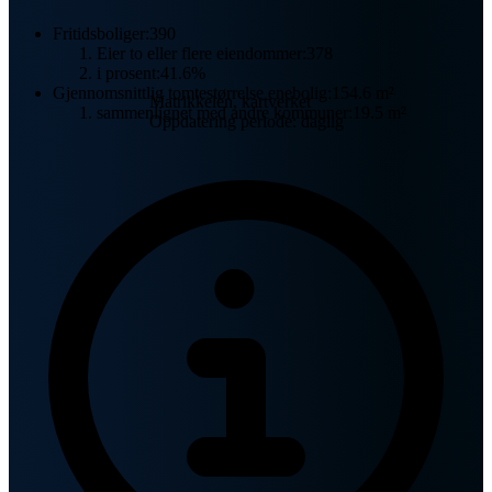
Fritidsboliger:
390
Eier to eller flere eiendommer:
378
i prosent:
41.6%
Gjennomsnittlig tomtestørrelse enebolig:
154.6 m²
Matrikkelen, kartverket
sammenlignet med andre kommuner:
19.5 m²
Oppdatering periode: daglig