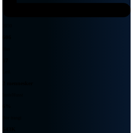
2050
606
Hus
17
Leil.
2 mennesker
Innb/Husst
6%
Bor trangt
543K