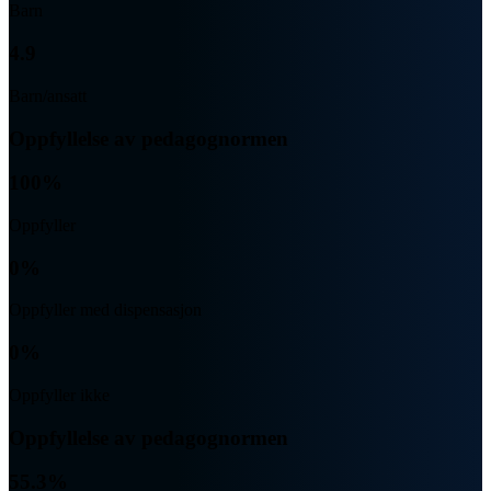
Barn
4.9
Barn/ansatt
Oppfyllelse av pedagognormen
100%
Oppfyller
0%
Oppfyller med dispensasjon
0%
Oppfyller ikke
Oppfyllelse av pedagognormen
55.3%