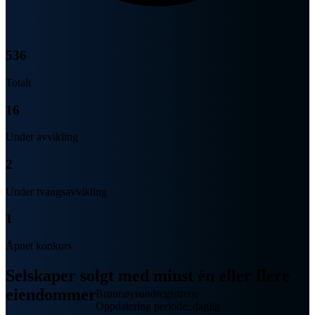
536
Totalt
16
Under avvikling
2
Under tvangsavvikling
1
Åpnet konkurs
Selskaper solgt med minst én eller flere
eiendommer
Brønnøysundregistrene
Oppdatering periode: daglig