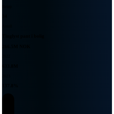
Beløp
34
Antall
Tinglyst pant i bolig
266.5M NOK
2022
633.8M
2023
137.8%