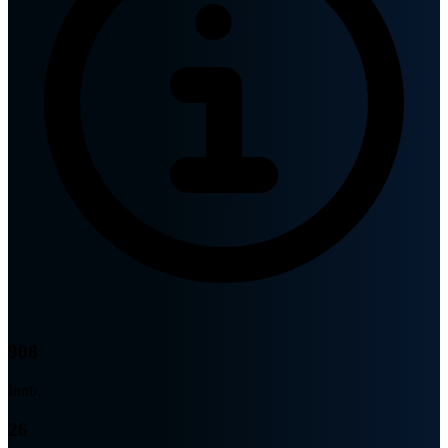
908
Innb.
26