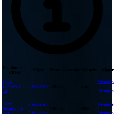
Eiendommens
Selger
Transaksjonstype
Salgspris
Kjøper
adresse
Osen,
Privatper
Barvikveien
Privatperson
Fritt salg
2.2M
Privatper
16
Osen,
Privatperson
Privatper
Setransveien
Fritt salg
400K
Privatperson
Privatper
279