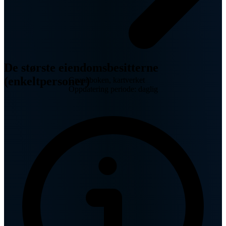
De største eiendomsbesitterne
(enkeltpersoner)
Grunnboken, kartverket
Oppdatering periode: daglig