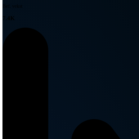
Bef. vekst
7.4K