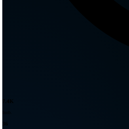
7.4K
Innb.
36