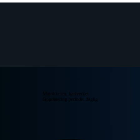
Matrikkelen, kartverket
Oppdatering periode: daglig