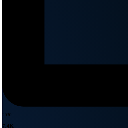
2030
7.4K