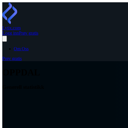
Lytix
.com
Logg inn
Prøv gratis
Om Oss
Prøv gratis
OPPDAL
Generell statistikk