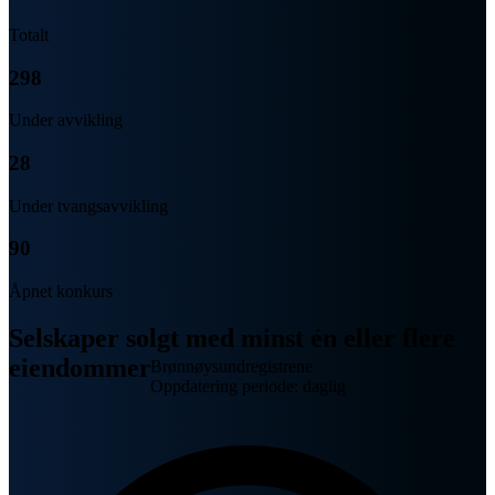
Totalt
298
Under avvikling
28
Under tvangsavvikling
90
Åpnet konkurs
Selskaper solgt med minst én eller flere
eiendommer
Brønnøysundregistrene
Oppdatering periode: daglig