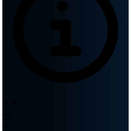
23.7K
Innb.
-65