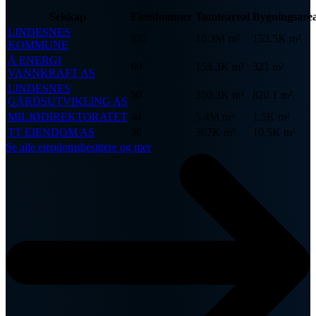
Selskap
Eiendommer
Tomteareal
Bygningsarea
LINDESNES
932
10.3M m²
153.5K m²
KOMMUNE
Å ENERGI
60
158.3K m²
321 m²
VANNKRAFT AS
LINDESNES
50
350.3K m²
820.1 m²
GÅRDSUTVIKLING AS
MILJØDIREKTORATET
44
5.4M m²
1.5K m²
TT EIENDOM AS
36
367K m²
10.5K m²
Se alle eiendomsbesittere og mer