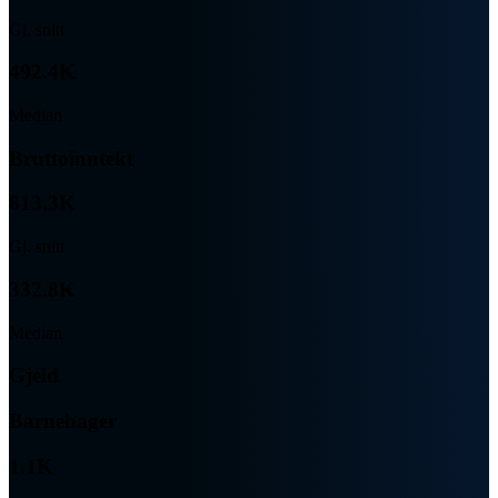
Gj. snitt
492.4K
Median
Bruttoinntekt
813.3K
Gj. snitt
332.8K
Median
Gjeld
Barnehager
1.1K