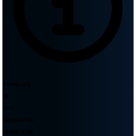
Tvangssalg
22
Antall
Utleggstrekk
94.9M NOK