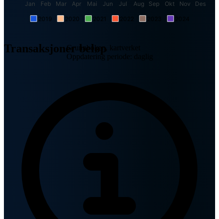
Jan
Feb
Mar
Apr
Mai
Jun
Jul
Aug
Sep
Okt
Nov
Des
2019
2020
2021
2022
2023
2024
Transaksjoner beløp
Grunnboken, kartverket
Oppdatering periode: daglig