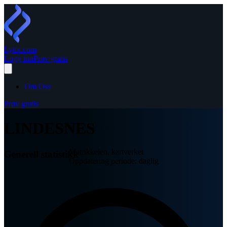
Lytix
.com
Logg inn
Prøv gratis
Om Oss
Prøv gratis
LINDESNES
Matrikkelen, kartverket
Generell statistikk
Oppdatering periode: daglig