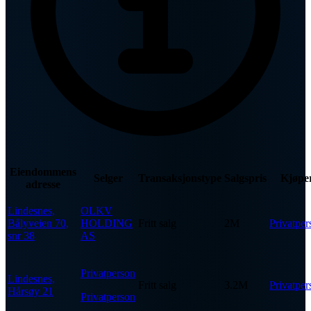
Eiendommens
Selger
Transaksjonstype
Salgspris
Kjøpe
adresse
Lindesnes,
OLKV
Bålyveien 70,
HOLDING
Fritt salg
2M
Privatper
snr 38
AS
Privatperson
Lindesnes,
Fritt salg
3.2M
Privatper
Hårsøy 21
Privatperson