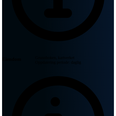
Grunnboken, kartverket
Eiendom
Oppdatering periode: daglig