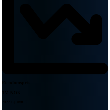
Eiendomspris
3M NOK
2022 Gj. snitt