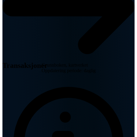
Transaksjoner
Grunnboken, kartverket
Oppdatering periode: daglig