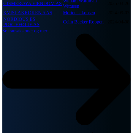
William Wardman
GISMERØYA EIENDOM AS
2025-03-26
Wittusen
KVISLAKROKEN 5 AS
Morten Jakobsen
2024-09-03
NORDIQUS ES
Celin Backer Roppen
2024-04-08
PORTEFØLJE AS
Se transaksjoner og mer