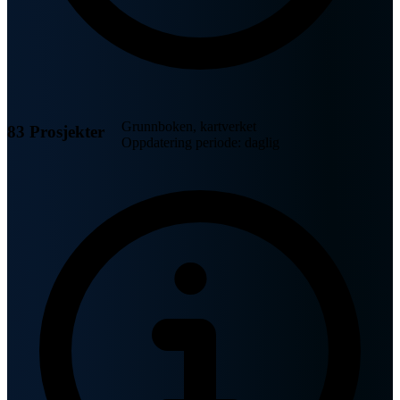
Grunnboken, kartverket
83 Prosjekter
Oppdatering periode: daglig