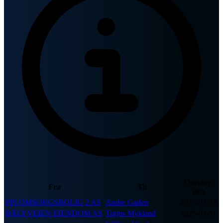
Overført
Fra
Til
den
PPI OMSORGSBOLIG 2 AS
Andre Gaden
2026-01-13
BÅLYVEIEN EIENDOM AS
Torjus Mykland
2025-04-11