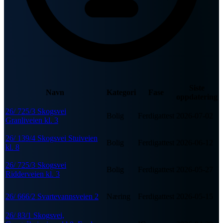
Siste
Navn
Kategori
Fase
oppdatering
26/ 725/3 Skogsvei
Bolig
Ferdigattest
2026-07-02
Granliveien kl. 3
26/ 139/4 Skogsvei Stuiveien
Bolig
Ferdigattest
2026-06-12
kl. 8
26/ 725/3 Skogsvei
Bolig
Ferdigattest
2026-05-27
Ridderveien kl. 3
26/ 666/2 Svartevannsveien 2
Næring
Ferdigattest
2026-05-15
26/ 83/1 Skogsvei,