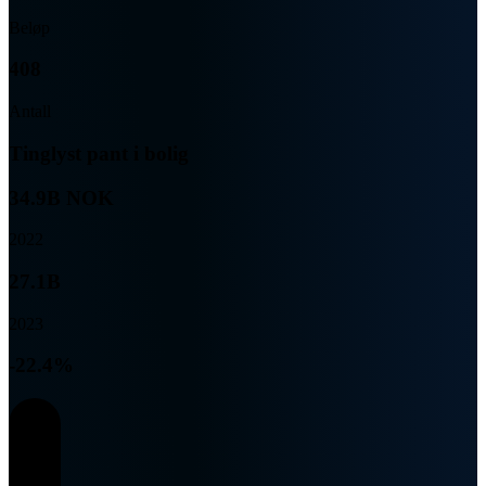
Beløp
408
Antall
Tinglyst pant i bolig
34.9B NOK
2022
27.1B
2023
-22.4%