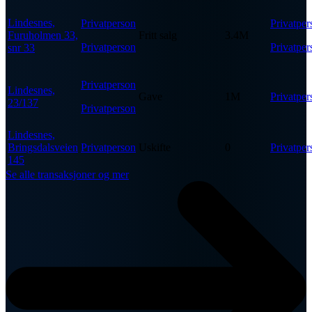
Lindesnes,
Privatperson
Privatper
Furuholmen 33,
Fritt salg
3.4M
Privatperson
Privatper
snr 33
Privatperson
Lindesnes,
Gave
1M
Privatper
23/137
Privatperson
Lindesnes,
Bringsdalsveien
Privatperson
Uskifte
0
Privatper
145
Se alle transaksjoner og mer