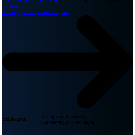
Gangsåheiveien vkl 8, Frode
IG
2026-04-29
Svinstad.
Se alle pågående prosjekter og mer
Brønnøysundregistrene
Selskaper
Oppdatering periode: daglig