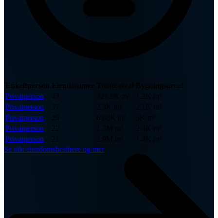
Enkeltperson
Eiendommer
Tomteareal
Bygningsareal
Privatperson
43
321.9K m²
1.2K m²
Privatperson
37
2.3K m²
2.1K m²
Privatperson
29
69.8K m²
3K m²
Privatperson
22
1.3M m²
2.4K m²
Privatperson
21
2.9M m²
1.4K m²
Se alle eiendomsbesittere og mer