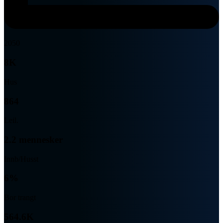
2050
8K
Hus
864
Leil.
2.2 mennesker
Innb/Husst
6%
Bor trangt
564.6K