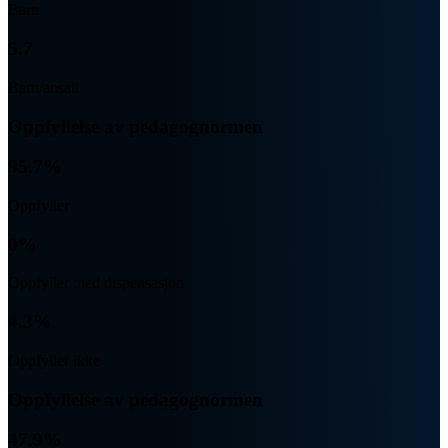
Barn
5.7
Barn/ansatt
Oppfyllelse av pedagognormen
95.7%
Oppfyller
0%
Oppfyller med dispensasjon
4.3%
Oppfyller ikke
Oppfyllelse av pedagognormen
47.9%