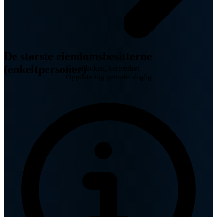
De største eiendomsbesitterne
(enkeltpersoner)
Grunnboken, kartverket
Oppdatering periode: daglig