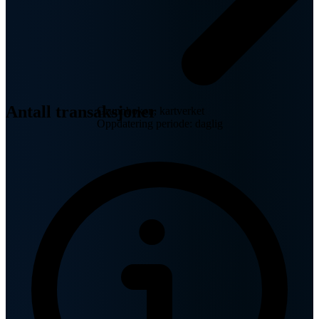
Antall transaksjoner
Grunnboken, kartverket
Oppdatering periode: daglig