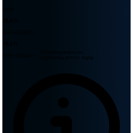
Lærer
29.6%
Barn og ungdom
19.1%
Utdanningsdirektoratet
Annen bakgrunn
Oppdatering periode: daglig