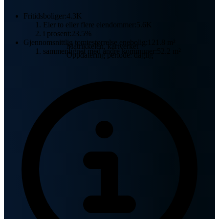
Fritidsboliger:
4.3K
Eier to eller flere eiendommer:
5.6K
i prosent:
23.5%
Gjennomsnittlig tomtestørrelse enebolig:
121.8 m²
Matrikkelen, kartverket
sammenlignet med andre kommuner:
52.2 m²
Oppdatering periode: daglig