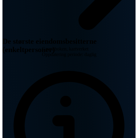
De største eiendomsbesitterne
(enkeltpersoner)
Grunnboken, kartverket
Oppdatering periode: daglig