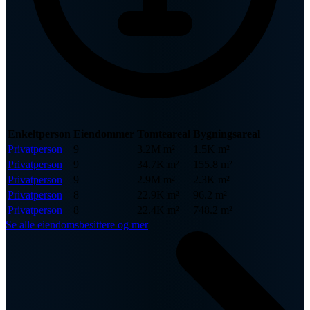
Enkeltperson
Eiendommer
Tomteareal
Bygningsareal
Privatperson
9
3.2M m²
1.5K m²
Privatperson
9
34.7K m²
155.8 m²
Privatperson
9
2.9M m²
2.3K m²
Privatperson
8
22.9K m²
96.2 m²
Privatperson
8
22.4K m²
748.2 m²
Se alle eiendomsbesittere og mer