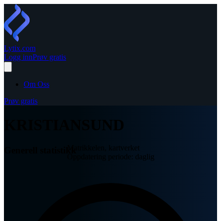
Lytix
.com
Logg inn
Prøv gratis
Om Oss
Prøv gratis
KRISTIANSUND
Matrikkelen, kartverket
Generell statistikk
Oppdatering periode: daglig