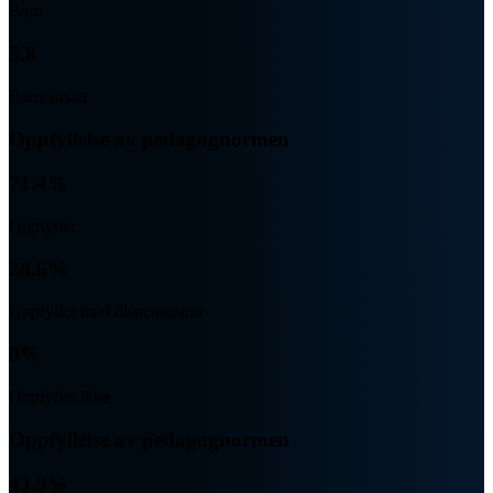
Barn
5.8
Barn/ansatt
Oppfyllelse av pedagognormen
71.4%
Oppfyller
28.6%
Oppfyller med dispensasjon
0%
Oppfyller ikke
Oppfyllelse av pedagognormen
43.9%