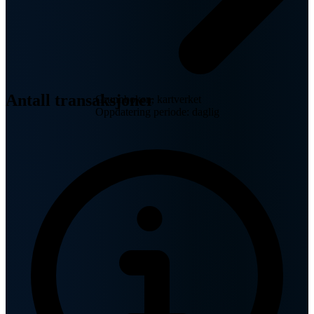
Antall transaksjoner
Grunnboken, kartverket
Oppdatering periode: daglig