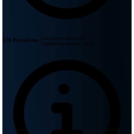
Grunnboken, kartverket
178 Prosjekter
Oppdatering periode: daglig