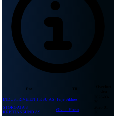
Overført
Fra
Til
den
2026-03-
INDUSTRIVEIEN 1 KSU AS
Terje Sildnes
30
STORGATA 3
2026-01-
Øivind Hoem
KRISTIANSUND AS
28