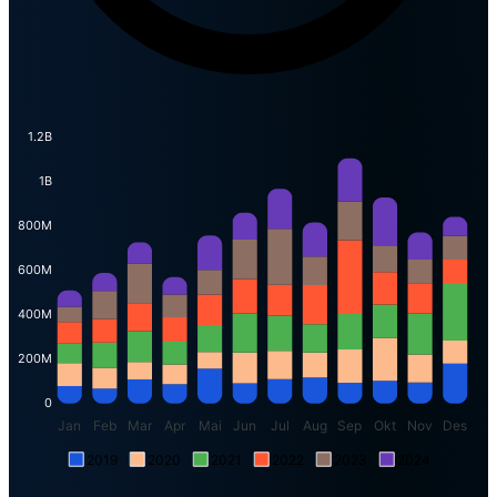
1.2B
1B
800M
600M
400M
200M
0
Jan
Feb
Mar
Apr
Mai
Jun
Jul
Aug
Sep
Okt
Nov
Des
2019
2020
2021
2022
2023
2024