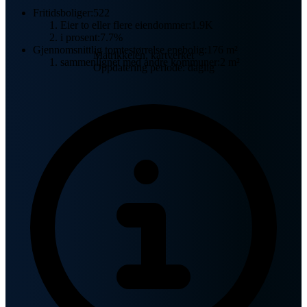
Fritidsboliger:
522
Eier to eller flere eiendommer:
1.9K
i prosent:
7.7%
Gjennomsnittlig tomtestørrelse enebolig:
176 m²
Matrikkelen, kartverket
sammenlignet med andre kommuner:
2 m²
Oppdatering periode: daglig