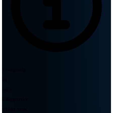
Tvangssalg
40
Antall
Utleggstrekk
53.6M NOK