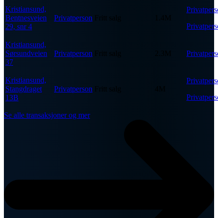
Kristiansund,
Privatper
Bentnesveien
Privatperson
Fritt salg
1.4M
Privatper
29, snr 4
Kristiansund,
Sørsundveien
Privatperson
Fritt salg
2.3M
Privatper
37
Kristiansund,
Privatper
Stangdraget
Privatperson
Fritt salg
4M
Privatper
13B
Se alle transaksjoner og mer