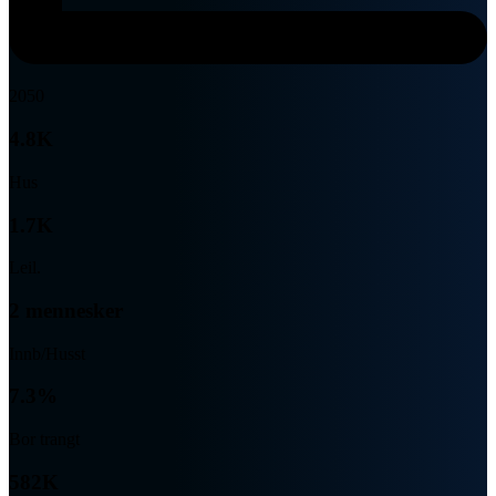
2050
4.8K
Hus
1.7K
Leil.
2 mennesker
Innb/Husst
7.3%
Bor trangt
582K