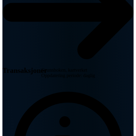
Transaksjoner
Grunnboken, kartverket
Oppdatering periode: daglig