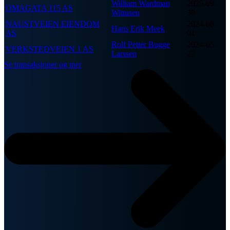
William Wardman
2025-09-
OMAGATA 115 AS
Wittusen
30
NAUSTVEIEN EIENDOM
2024-08-
Hans Erik Meek
AS
01
Rolf Petter Bugge
2024-05-
VERKSTEDVEIEN 1 AS
Larssen
22
Se transaksjoner og mer