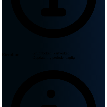
Grunnboken, kartverket
Eiendom
Oppdatering periode: daglig