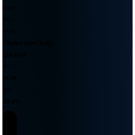
Beløp
432
Antall
Tinglyst pant i bolig
42B NOK
2022
29.7B
2023
-29.2%