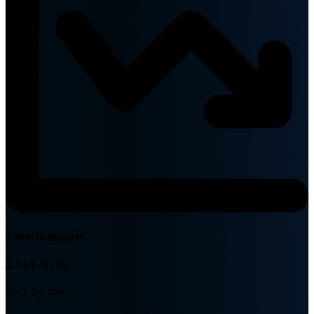
Eiendomspris
2.5M NOK
2022 Gj. snitt