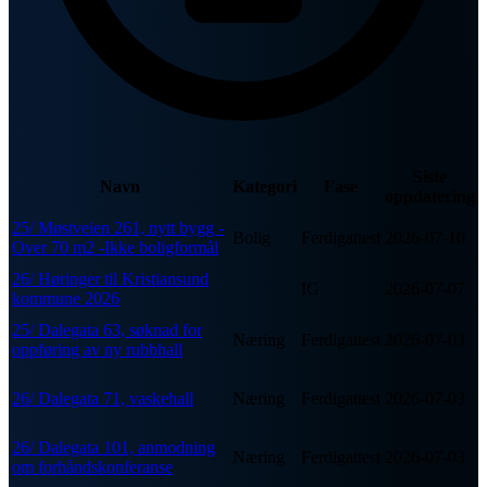
Siste
Navn
Kategori
Fase
oppdatering
25/ Møstveien 261, nytt bygg -
Bolig
Ferdigattest
2026-07-10
Over 70 m2 -Ikke boligformål
26/ Høringer til Kristiansund
IG
2026-07-07
kommune 2026
25/ Dalegata 63, søknad for
Næring
Ferdigattest
2026-07-03
oppføring av ny rubbhall
26/ Dalegata 71, vaskehall
Næring
Ferdigattest
2026-07-03
26/ Dalegata 101, anmodning
Næring
Ferdigattest
2026-07-03
om forhåndskonferanse