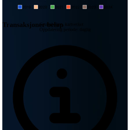
2019
2020
2021
2022
2023
2024
Transaksjoner beløp
Grunnboken, kartverket
Oppdatering periode: daglig