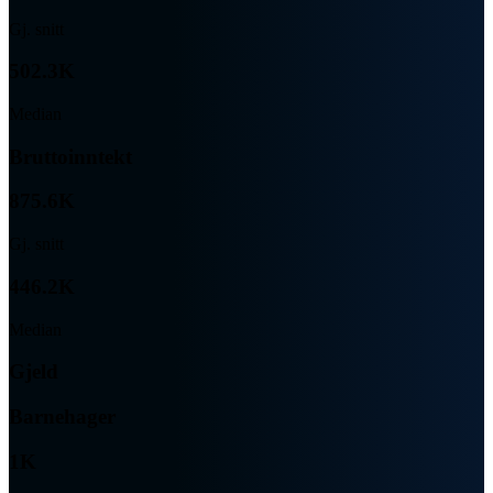
Gj. snitt
502.3K
Median
Bruttoinntekt
875.6K
Gj. snitt
446.2K
Median
Gjeld
Barnehager
1K