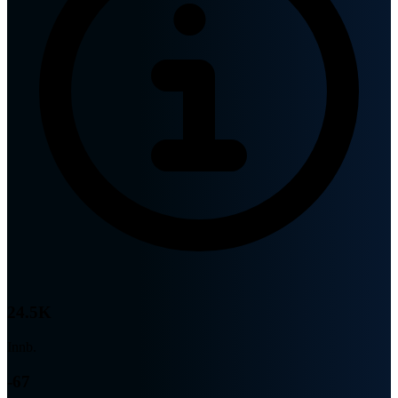
24.5K
Innb.
-67