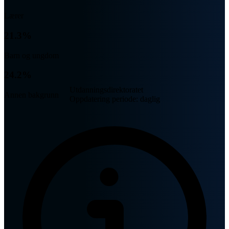
Lærer
21.3%
Barn og ungdom
24.2%
Utdanningsdirektoratet
Annen bakgrunn
Oppdatering periode: daglig