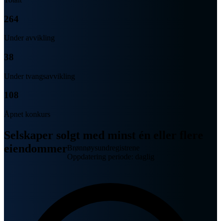
264
Under avvikling
38
Under tvangsavvikling
108
Åpnet konkurs
Selskaper solgt med minst én eller flere
eiendommer
Brønnøysundregistrene
Oppdatering periode: daglig