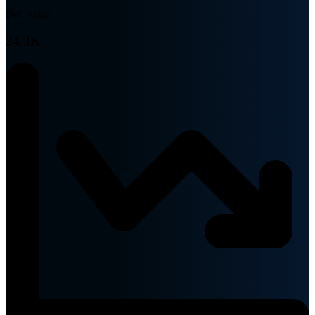
Bef. vekst
24.3K