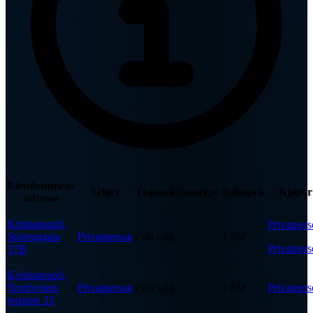
Eiendommens
Selger
Transaksjonstype
Salgspris
Kjøper
adresse
Kristiansund,
Privatper
Storenggata
Privatperson
Fritt salg
1.9M
Privatper
17B
Kristiansund,
Nordvesten
Privatperson
Fritt salg
1.8M
Privatper
terrasse 23