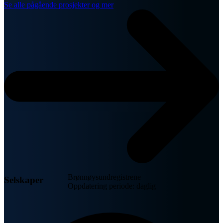
Se alle pågående prosjekter og mer
Brønnøysundregistrene
Selskaper
Oppdatering periode: daglig