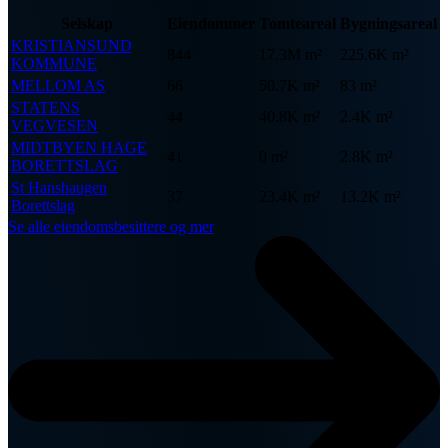
Selskap
Eiendommer
Tomteareal
Bygningsareal
KRISTIANSUND
844
17.3M m²
225.6K m²
KOMMUNE
MELLOM AS
66
50.7K m²
83 m²
STATENS
44
40.8K m²
2.4K m²
VEGVESEN
MIDTBYEN HAGE
41
0 m²
2.8K m²
BORETTSLAG
St Hanshaugen
37
23.4K m²
13.2K m²
Borettslag
Se alle eiendomsbesittere og mer