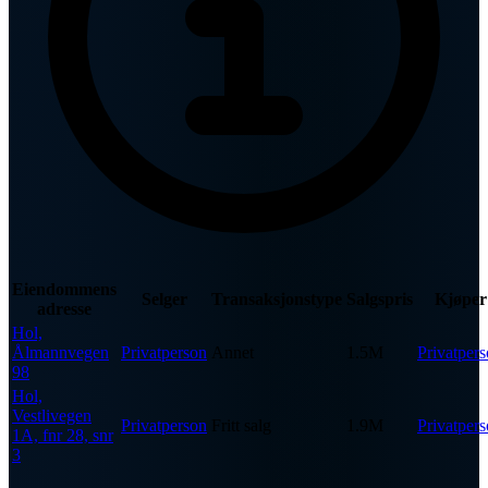
Eiendommens
Selger
Transaksjonstype
Salgspris
Kjøper
adresse
Hol,
Ålmannvegen
Privatperson
Annet
1.5M
Privatper
98
Hol,
Vestlivegen
Privatperson
Fritt salg
1.9M
Privatper
1A, fnr 28, snr
3