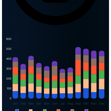
600
500
400
300
200
100
0
Jan
Feb
Mar
Apr
Mai
Jun
Jul
Aug
Sep
Okt
Nov
Des