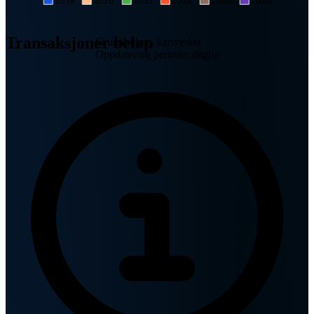
2019
2020
2021
2022
2023
2024
Transaksjoner beløp
Grunnboken, kartverket
Oppdatering periode: daglig