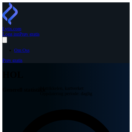
Lytix
.com
Logg inn
Prøv gratis
Om Oss
Prøv gratis
HOL
Matrikkelen, kartverket
Generell statistikk
Oppdatering periode: daglig