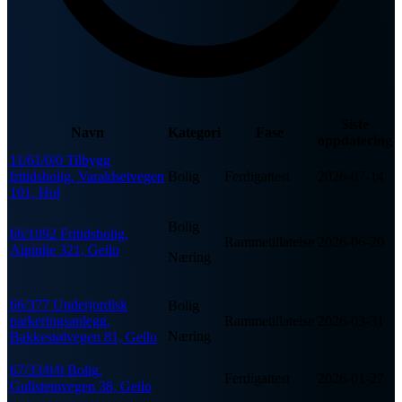
Siste
Navn
Kategori
Fase
oppdatering
11/61/0/0 Tilbygg
fritidsbolig, Varaldsetvegen
Bolig
Ferdigattest
2026-07-14
101, Hol
Bolig
66/1092 Fritidsbolig,
Rammetillatelse
2026-06-20
Alpinlie 321, Geilo
Næring
66/377 Underjordisk
Bolig
parkeringsanlegg,
Rammetillatelse
2026-03-31
Næring
Bakkestølvegen 81, Geilo
67/33/0/0 Bolig,
Ferdigattest
2026-01-27
Gullsteinvegen 38, Geilo