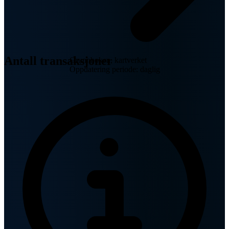
Antall transaksjoner
Grunnboken, kartverket
Oppdatering periode: daglig