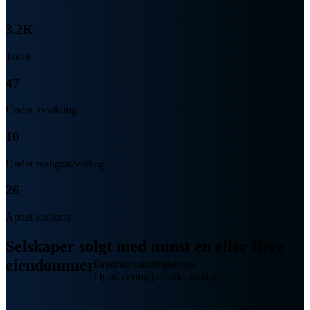
3.2K
Totalt
47
Under avvikling
10
Under tvangsavvikling
26
Åpnet konkurs
Selskaper solgt med minst én eller flere
eiendommer
Brønnøysundregistrene
Oppdatering periode: daglig