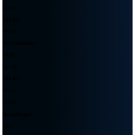
Gj. snitt
518.5K
Median
Bruttoinntekt
747K
Gj. snitt
184.9K
Median
Gjeld
Barnehager
175