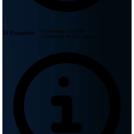
Grunnboken, kartverket
53 Prosjekter
Oppdatering periode: daglig