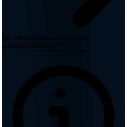
De største eiendomsbesitterne
(enkeltpersoner)
Grunnboken, kartverket
Oppdatering periode: daglig