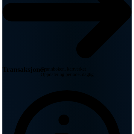
Transaksjoner
Grunnboken, kartverket
Oppdatering periode: daglig