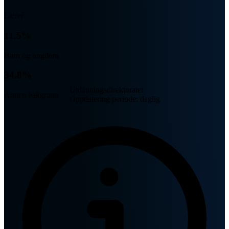
Lærer
11.5%
Barn og ungdom
34.8%
Utdanningsdirektoratet
Annen bakgrunn
Oppdatering periode: daglig