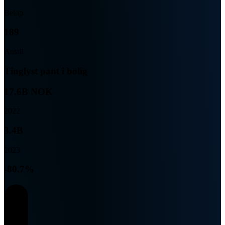
Beløp
189
Antall
Tinglyst pant i bolig
17.6B NOK
2022
3.4B
2023
-80.7%