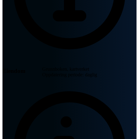
Grunnboken, kartverket
Eiendom
Oppdatering periode: daglig