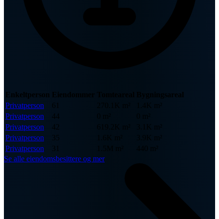
Enkeltperson
Eiendommer
Tomteareal
Bygningsareal
Privatperson
61
270.1K m²
1.4K m²
Privatperson
44
0 m²
0 m²
Privatperson
42
619.2K m²
3.1K m²
Privatperson
35
1.6K m²
3.9K m²
Privatperson
31
1.5M m²
440 m²
Se alle eiendomsbesittere og mer