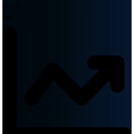
Bef. vekst
4.6K