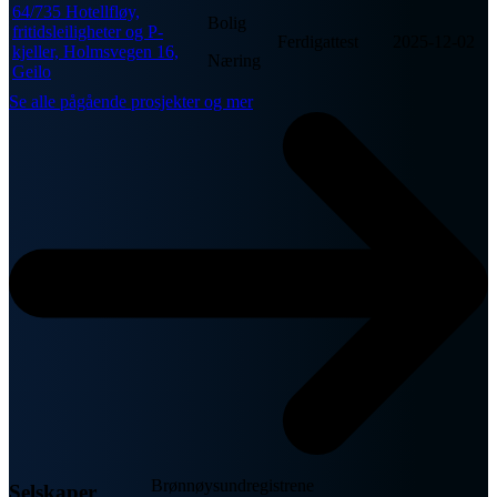
64/735 Hotellfløy,
Bolig
fritidsleiligheter og P-
Ferdigattest
2025-12-02
kjeller, Holmsvegen 16,
Næring
Geilo
Se alle pågående prosjekter og mer
Brønnøysundregistrene
Selskaper