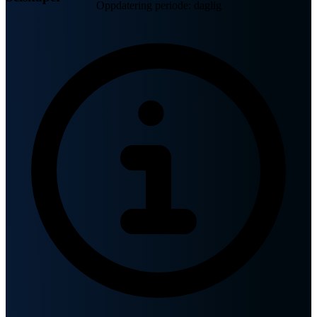
Oppdatering periode: daglig