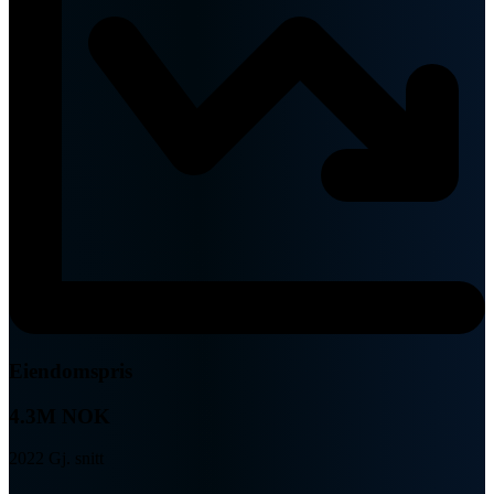
Eiendomspris
4.3M NOK
2022 Gj. snitt