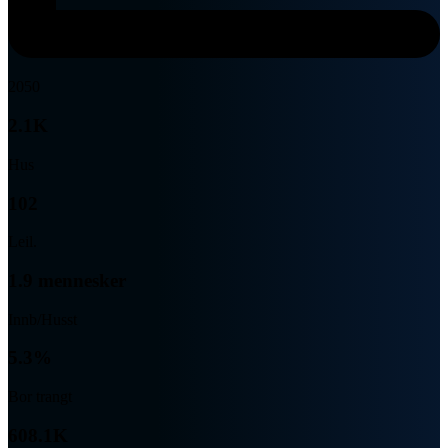
2050
2.1K
Hus
102
Leil.
1.9 mennesker
Innb/Husst
5.3%
Bor trangt
608.1K