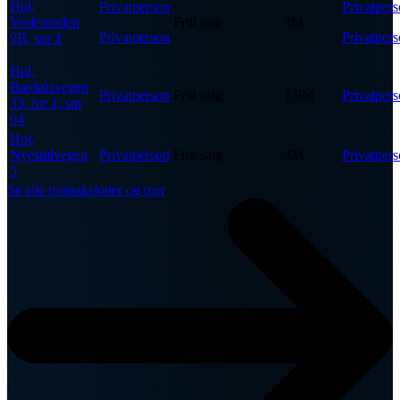
Hol,
Privatperson
Privatper
Veslerunden
Fritt salg
3M
Privatperson
Privatper
9B, snr 1
Hol,
Bardølavegen
Privatperson
Fritt salg
1.9M
Privatper
33, fnr 1, snr
94
Hol,
Nyestølvegen
Privatperson
Fritt salg
3M
Privatper
5
Se alle transaksjoner og mer