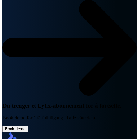
Du trenger et Lytix-abonnement for å fortsette.
Book demo for å få full tilgang til alle våre data.
Book demo