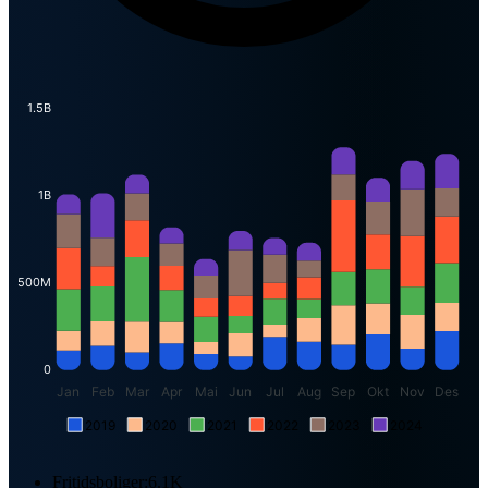
1.5B
1B
500M
0
Jan
Feb
Mar
Apr
Mai
Jun
Jul
Aug
Sep
Okt
Nov
Des
2019
2020
2021
2022
2023
2024
Fritidsboliger:
6.1K