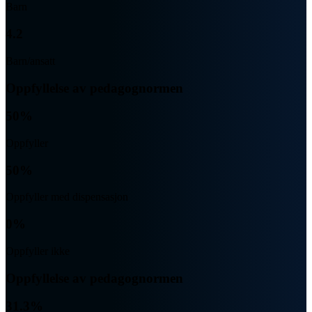
Barn
4.2
Barn/ansatt
Oppfyllelse av pedagognormen
50%
Oppfyller
50%
Oppfyller med dispensasjon
0%
Oppfyller ikke
Oppfyllelse av pedagognormen
31.3%