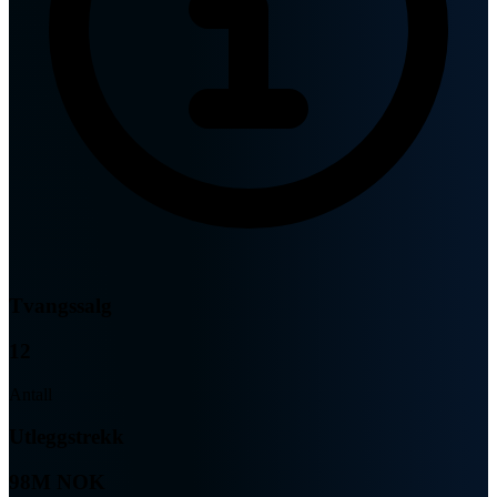
Tvangssalg
12
Antall
Utleggstrekk
98M NOK