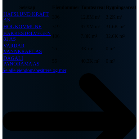
Selskap
Eiendommer
Tomteareal
Bygningsareal
HAFSLUND KRAFT
396
12.8M m²
3.2K m²
AS
HOL KOMMUNE
319
97.9M m²
31.6K m²
BAKKESTØLVEGEN
106
7.8K m²
32.6K m²
81 AS
VARDAR
55
3K m²
0 m²
VANNKRAFT AS
DAGALI
55
40.3K m²
0 m²
PANORAMA AS
Se alle eiendomsbesittere og mer