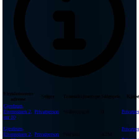
Eiendommens
Selger
Transaksjonstype
Salgspris
Kjøpe
adresse
Gjerdrum,
Eivensstuen 2,
Privatperson
Skifteoppgjør
0
Privatpe
snr 10
Gjerdrum,
Privatpe
Eivensstuen 2,
Privatperson
Fritt salg
4.2M