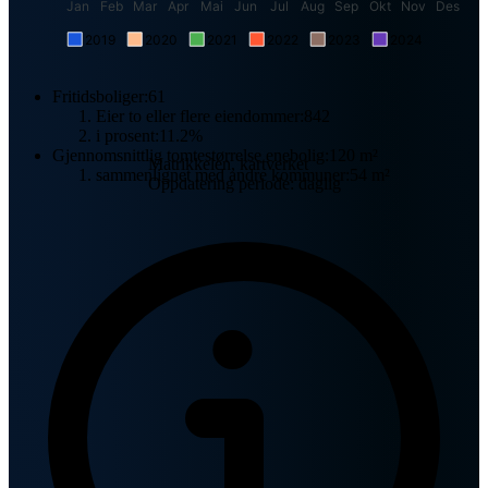
Jan
Feb
Mar
Apr
Mai
Jun
Jul
Aug
Sep
Okt
Nov
Des
2019
2020
2021
2022
2023
2024
Fritidsboliger:
61
Eier to eller flere eiendommer:
842
i prosent:
11.2%
Gjennomsnittlig tomtestørrelse enebolig:
120 m²
Matrikkelen, kartverket
sammenlignet med andre kommuner:
54 m²
Oppdatering periode: daglig