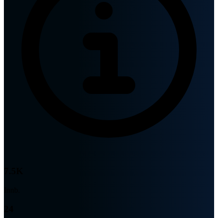
7.5K
Innb.
24