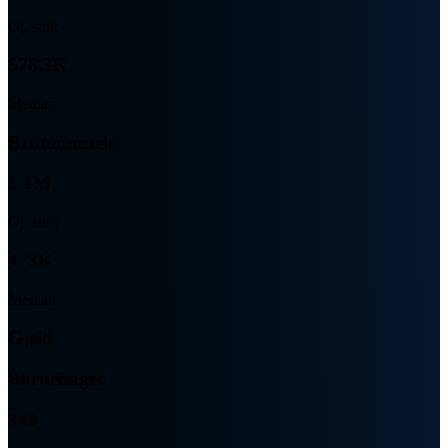
Gj. snitt
578.3K
Median
Bruttoinntekt
1.1M
Gj. snitt
473K
Median
Gjeld
Barnehager
349