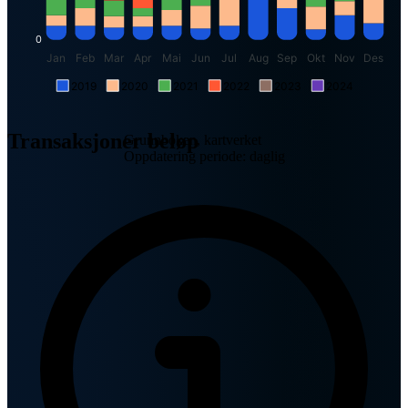
0
Jan
Feb
Mar
Apr
Mai
Jun
Jul
Aug
Sep
Okt
Nov
Des
2019
2020
2021
2022
2023
2024
Transaksjoner beløp
Grunnboken, kartverket
Oppdatering periode: daglig