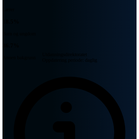
Lærer
18.5%
Barn og ungdom
36.7%
Utdanningsdirektoratet
Annen bakgrunn
Oppdatering periode: daglig