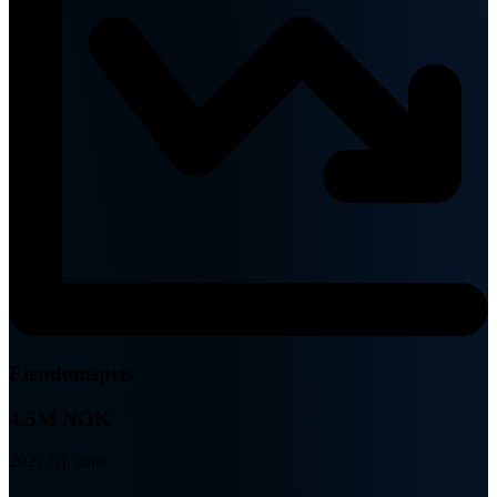
Eiendomspris
4.5M NOK
2022 Gj. snitt