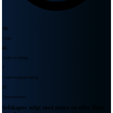
3K
Totalt
45
Under avvikling
7
Under tvangsavvikling
21
Åpnet konkurs
Selskaper solgt med minst én eller flere