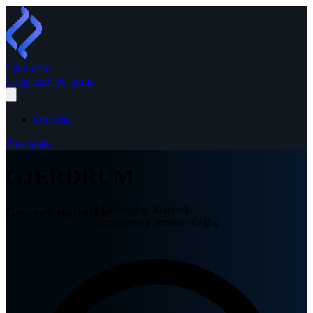
Lytix
.com
Logg inn
Prøv gratis
Om Oss
Prøv gratis
GJERDRUM
Matrikkelen, kartverket
Generell statistikk
Oppdatering periode: daglig