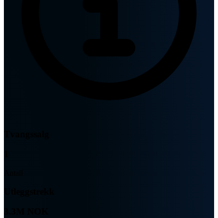
Tvangssalg
1
Antall
Utleggstrekk
3.3M NOK