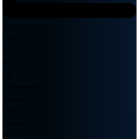
2050
1.8K
Hus
477
Leil.
2.3 mennesker
Innb/Husst
6.4%
Bor trangt
665.7K