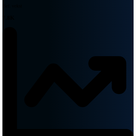
Bef. vekst
7.8K