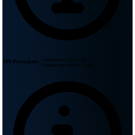
Grunnboken, kartverket
108 Prosjekter
Oppdatering periode: daglig