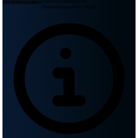
eiendommer
Brønnøysundregistrene
Oppdatering periode: daglig