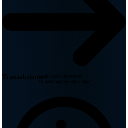
Transaksjoner
Grunnboken, kartverket
Oppdatering periode: daglig