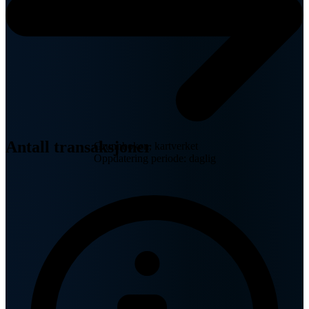
Antall transaksjoner
Grunnboken, kartverket
Oppdatering periode: daglig