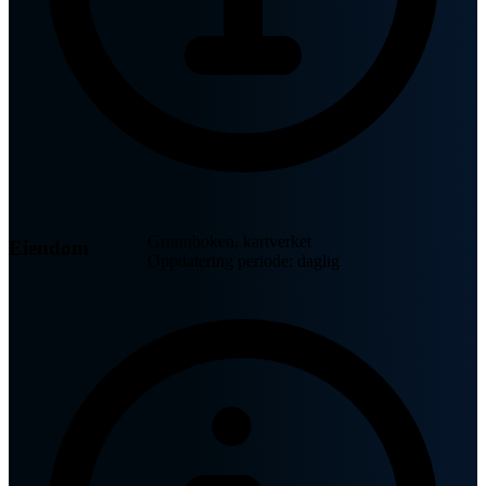
Grunnboken, kartverket
Eiendom
Oppdatering periode: daglig