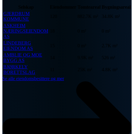
Selskap
Eiendommer
Tomteareal
Bygningsareal
GJERDRUM
120
882.7K m²
34.8K m²
KOMMUNE
ASKHEIM
NÆRINGSEIENDOM
18
0 m²
0 m²
AS
LINDEBERG
15
0 m²
2.7K m²
EIENDOM AS
AMBLIE OG MOE
14
9.9K m²
526 m²
BYGG AS
BJØRKELY
11
25K m²
4.8K m²
BORETTSLAG
Se alle eiendomsbesittere og mer