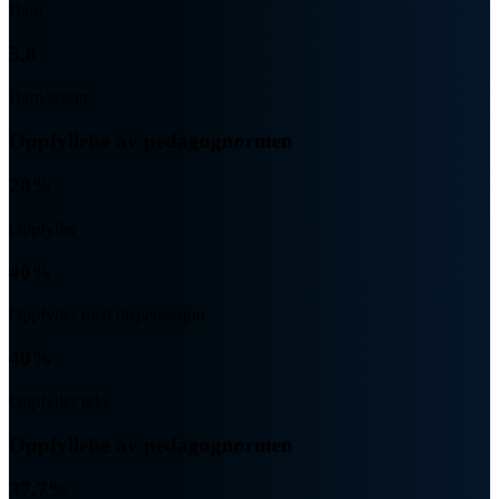
Barn
5.8
Barn/ansatt
Oppfyllelse av pedagognormen
20%
Oppfyller
40%
Oppfyller med dispensasjon
40%
Oppfyller ikke
Oppfyllelse av pedagognormen
37.7%