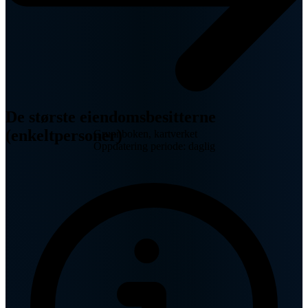
De største eiendomsbesitterne
(enkeltpersoner)
Grunnboken, kartverket
Oppdatering periode: daglig