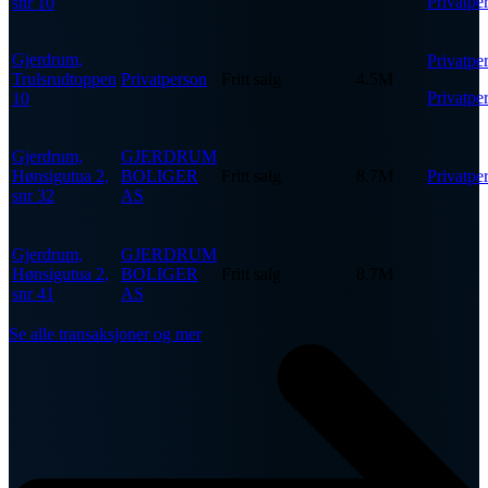
Privatpe
snr 10
Gjerdrum,
Privatpe
Trulsrudtoppen
Privatperson
Fritt salg
4.5M
Privatpe
10
Gjerdrum,
GJERDRUM
Hønsigutua 2,
BOLIGER
Fritt salg
8.7M
Privatpe
snr 32
AS
Gjerdrum,
GJERDRUM
Hønsigutua 2,
BOLIGER
Fritt salg
8.7M
snr 41
AS
Se alle transaksjoner og mer