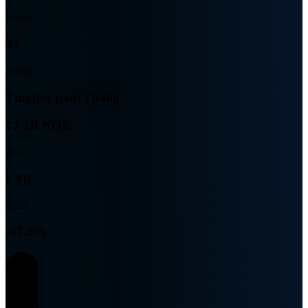
Beløp
34
Antall
Tinglyst pant i bolig
17.2B NOK
2022
8.9B
2023
-47.9%