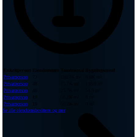
Enkeltperson
Eiendommer
Tomteareal
Bygningsareal
Privatperson
73
116.7K m²
6.6K m²
Privatperson
48
25.7K m²
138.9 m²
Privatperson
46
25.7K m²
54.9 m²
Privatperson
19
56.2K m²
0 m²
Privatperson
19
56.2K m²
0 m²
Se alle eiendomsbesittere og mer