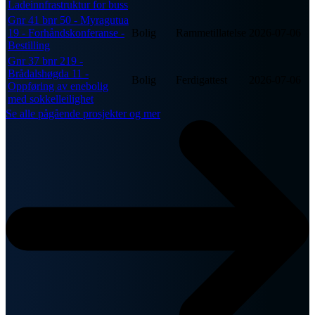
Ladeinnfrastruktur for buss
Gnr 41 bnr 50 - Myragutua
19 - Forhåndskonferanse -
Bolig
Rammetillatelse
2026-07-06
Bestilling
Gnr 37 bnr 219 -
Brådalshøgda 11 -
Bolig
Ferdigattest
2026-07-06
Oppføring av enebolig
med sokkelleilighet
Se alle pågående prosjekter og mer