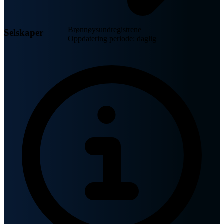
Brønnøysundregistrene
Selskaper
Oppdatering periode: daglig