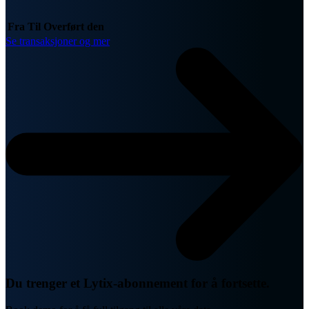
Fra
Til
Overført den
Se transaksjoner og mer
Du trenger et Lytix-abonnement for å fortsette.