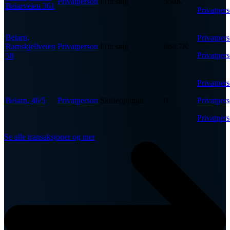
Privatperson
Fritt salg
550K
Beiarveien 361
Privatper
Beiarn,
Privatper
Ramskjellveien
Privatperson
Fritt salg
866.7K
Privatper
58
Privatper
Beiarn, 46/5
Privatperson
Skifteoppgjør
0
Privatper
Privatper
Se alle transaksjoner og mer