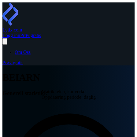
Lytix
.com
Logg inn
Prøv gratis
Om Oss
Prøv gratis
BEIARN
Matrikkelen, kartverket
Generell statistikk
Oppdatering periode: daglig