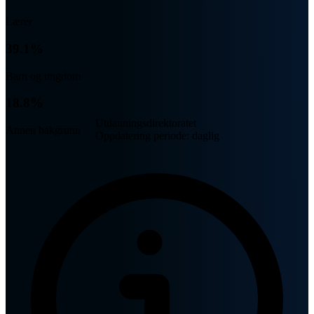
Lærer
39.1%
Barn og ungdom
18.8%
Utdanningsdirektoratet
Annen bakgrunn
Oppdatering periode: daglig