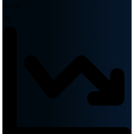
Bef. vekst
1K