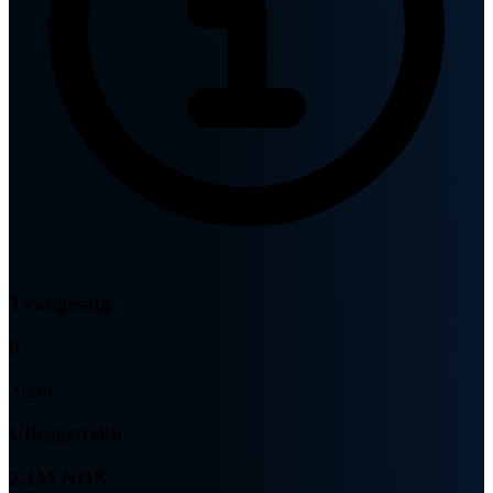
Tvangssalg
0
Antall
Utleggstrekk
2.1M NOK