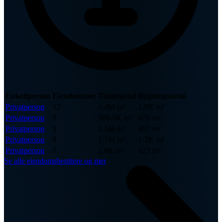
Enkeltperson
Eiendommer
Tomteareal
Bygningsareal
Privatperson
12
1.4M m²
1.8K m²
Privatperson
9
900.5K m²
476 m²
Privatperson
9
1.1M m²
407 m²
Privatperson
8
1.1M m²
1.2K m²
Privatperson
7
2.6K m²
423 m²
Se alle eiendomsbesittere og mer