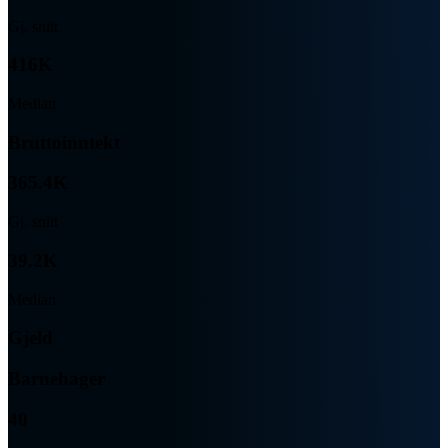
Gj. snitt
416K
Median
Bruttoinntekt
365.4K
Gj. snitt
39.2K
Median
Gjeld
Barnehager
40