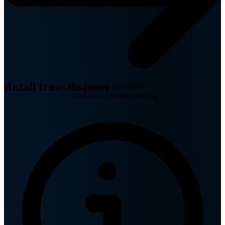
Antall transaksjoner
Grunnboken, kartverket
Oppdatering periode: daglig