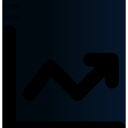
Bef. vekst
135.7K