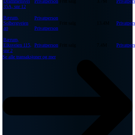
Drammensvei
Privatperson
Fritt salg
3.7M
Privatper
35A, snr 12
Bærum,
Privatperson
Solbergveien
Fritt salg
13.4M
Privatper
Privatperson
40
Bærum,
Eiksveien 115,
Privatperson
Fritt salg
7.4M
Privatper
snr 2
Se alle transaksjoner og mer