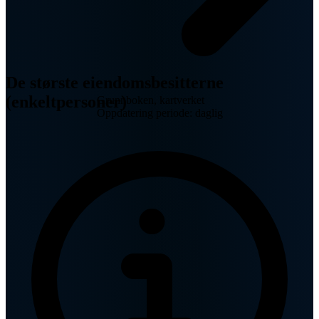
De største eiendomsbesitterne
(enkeltpersoner)
Grunnboken, kartverket
Oppdatering periode: daglig