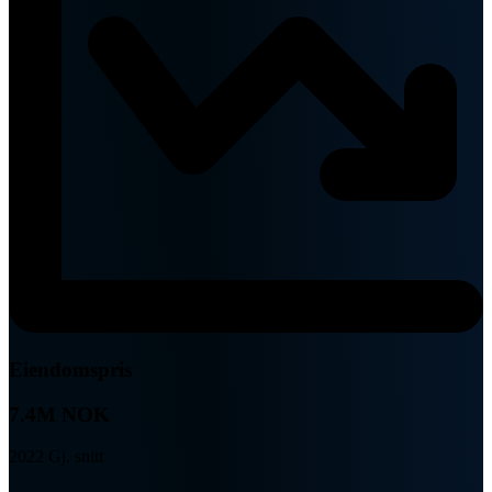
Eiendomspris
7.4M NOK
2022 Gj. snitt