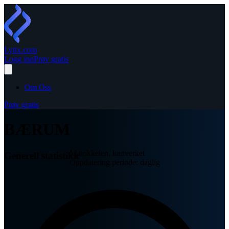
Lytix
.com
Logg inn
Prøv gratis
Om Oss
Prøv gratis
BÆRUM
Matrikkelen, kartverket
Generell statistikk
Oppdatering periode: daglig