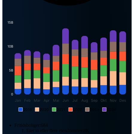
15B
10B
5B
0
Jan
Feb
Mar
Apr
Mai
Jun
Jul
Aug
Sep
Okt
Nov
Des
2019
2020
2021
2022
2023
2024
Fritidsboliger:
684
Eier to eller flere eiendommer:
8K