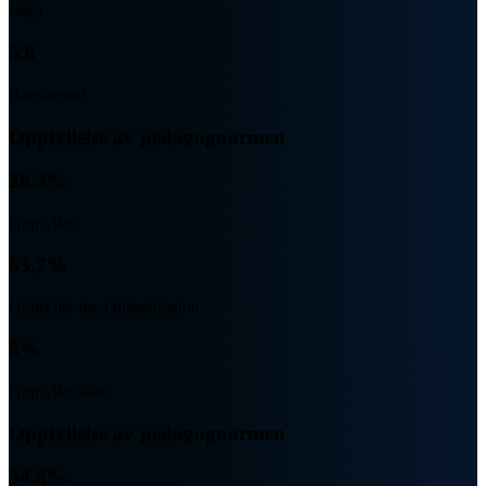
Barn
5.8
Barn/ansatt
Oppfyllelse av pedagognormen
28.3%
Oppfyller
63.7%
Oppfyller med dispensasjon
8%
Oppfyller ikke
Oppfyllelse av pedagognormen
34.8%