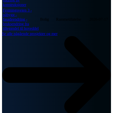
endring av
konstruksjoner
Festningsveien 3 -
påbygg -
fasadeendring -
Bolig
Rammetillatelse
2026-07-17
bruksendring fra
tilleggsdel til hoveddel
Se alle pågående prosjekter og mer