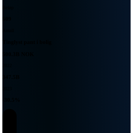
Beløp
509
Antall
Tinglyst pant i bolig
500.3B NOK
2022
347.5B
2023
-30.5%