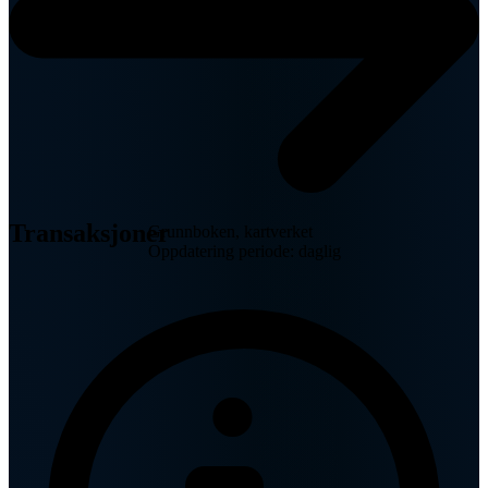
Transaksjoner
Grunnboken, kartverket
Oppdatering periode: daglig