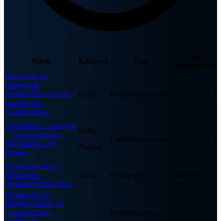
Siste
Navn
Kategori
Fase
oppdatering
Østenåslia 16 -
påbygg på
eksisterende veranda –
Bolig
Forhåndskonferanse
2026-07-31
underbygg –
fasadeendring
Granalléen 5 - påbygg
Bolig
– fasadeendringer –
Forhåndskonferanse
2026-07-29
rive garasje – ny
Næring
garasje
Grønlandsveien i
Vestmarka -
Bolig
Ferdigattest
2026-07-21
vedskjul/redskapshus
Grinilunden 6 -
tilbygg - bruks- og
fasadeendring -
Rammetillatelse
2026-07-17