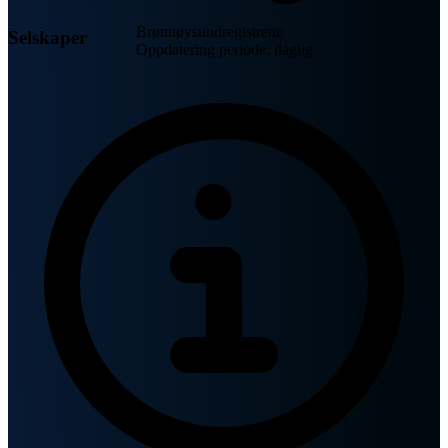
Brønnøysundregistrene
Selskaper
Oppdatering periode: daglig