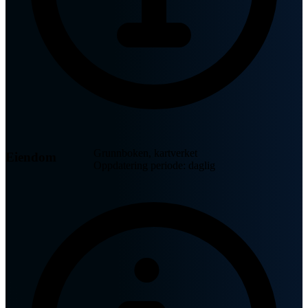
Grunnboken, kartverket
Eiendom
Oppdatering periode: daglig