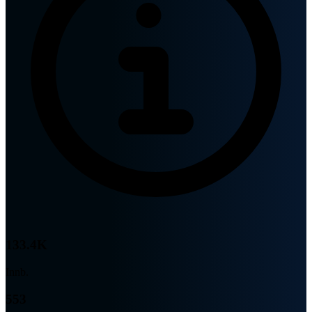
133.4K
Innb.
553