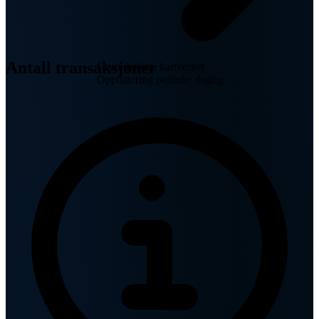
Antall transaksjoner
Grunnboken, kartverket
Oppdatering periode: daglig