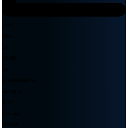
2050
16K
Hus
21.4K
Leil.
2.3 mennesker
Innb/Husst
9.5%
Bor trangt
854.9K