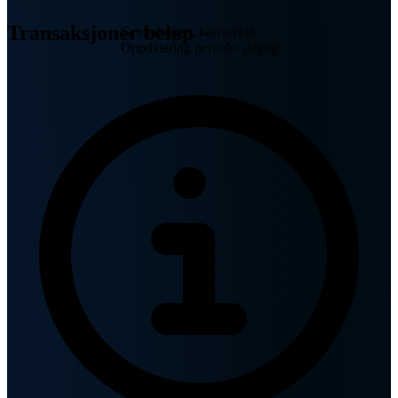
Transaksjoner beløp
Grunnboken, kartverket
Oppdatering periode: daglig