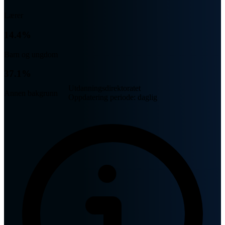
Lærer
14.4%
Barn og ungdom
37.1%
Utdanningsdirektoratet
Annen bakgrunn
Oppdatering periode: daglig