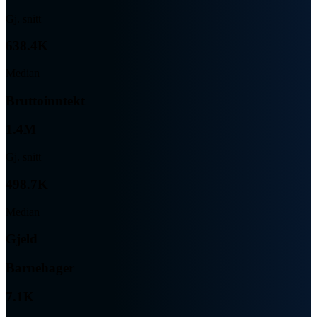
Gj. snitt
638.4K
Median
Bruttoinntekt
1.4M
Gj. snitt
498.7K
Median
Gjeld
Barnehager
7.1K