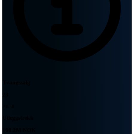
Tvangssalg
23
Antall
Utleggstrekk
160.2M NOK