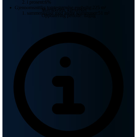
i prosent:
6%
Gjennomsnittlig tomtestørrelse enebolig:
225 m²
Matrikkelen, kartverket
sammenlignet med andre kommuner:
51 m²
Oppdatering periode: daglig