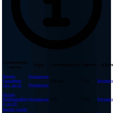
Eiendommens
Selger
Transaksjonstype
Salgspris
Kjøpe
adresse
Bærum,
Privatperson
Fururabben
Fritt salg
6.5M
Privatper
Privatperson
16A, snr 41
Bærum,
Rolfsbuktalléen
Privatperson
Gave
7.4M
Privatper
8, snr 29
Bærum, Gamle