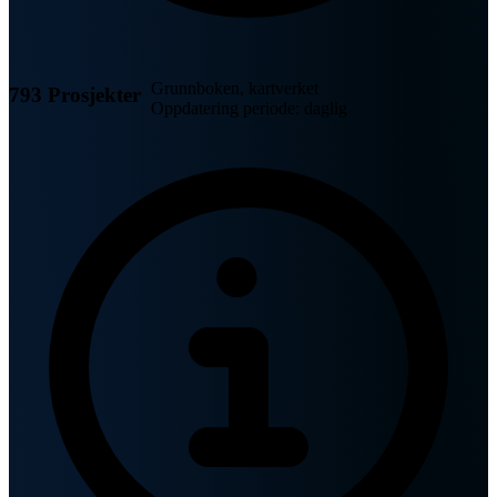
Grunnboken, kartverket
793 Prosjekter
Oppdatering periode: daglig