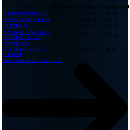
Selskap
Eiendommer
Tomteareal
Bygningsareal
BÆRUM KOMMUNE
3296
25.3M m²
873K m²
STATENS VEGVESEN
165
185.4K m²
20.4K m²
KLEBER AS
135
16.8K m²
10.9K m²
NADDERUDSKOGEN
116
46.7K m²
19.3K m²
HUSEIERLAG A/L
STIFTELSEN
UTLEIEBOLIGER I
114
301.2 m²
4.9K m²
BÆRUM
Se alle eiendomsbesittere og mer