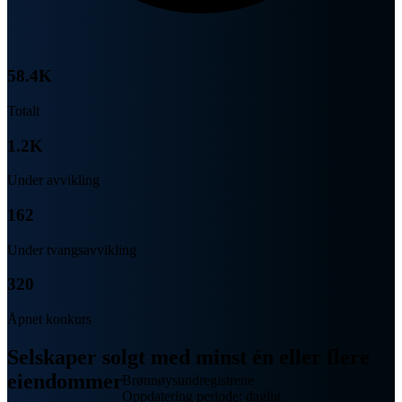
58.4K
Totalt
1.2K
Under avvikling
162
Under tvangsavvikling
320
Åpnet konkurs
Selskaper solgt med minst én eller flere
eiendommer
Brønnøysundregistrene
Oppdatering periode: daglig