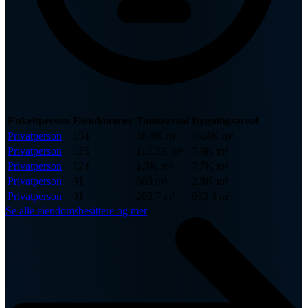
Enkeltperson
Eiendommer
Tomteareal
Bygningsareal
Privatperson
154
38.9K m²
16.4K m²
Privatperson
125
113.3K m²
7.9K m²
Privatperson
124
1.3K m²
7.7K m²
Privatperson
91
608 m²
2.8K m²
Privatperson
91
202.7 m²
933.3 m²
Se alle eiendomsbesittere og mer