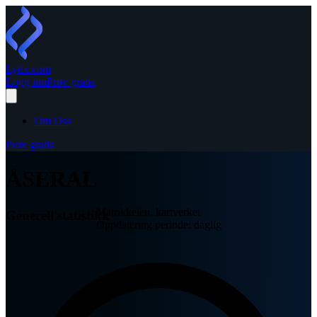
Lytix
.com
Logg inn
Prøv gratis
Om Oss
Prøv gratis
ÅSERAL
Matrikkelen, kartverket
Generell statistikk
Oppdatering periode: daglig