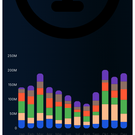
250M
200M
150M
100M
50M
0
Jan
Feb
Mar
Apr
Mai
Jun
Jul
Aug
Sep
Okt
Nov
Des