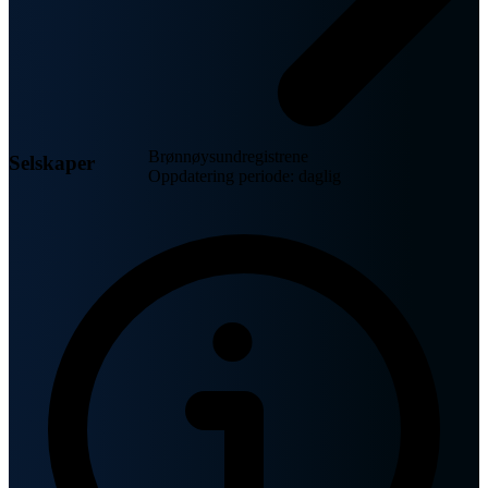
Brønnøysundregistrene
Selskaper
Oppdatering periode: daglig