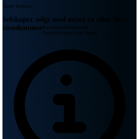
Åpnet konkurs
Selskaper solgt med minst én eller flere
eiendommer
Brønnøysundregistrene
Oppdatering periode: daglig