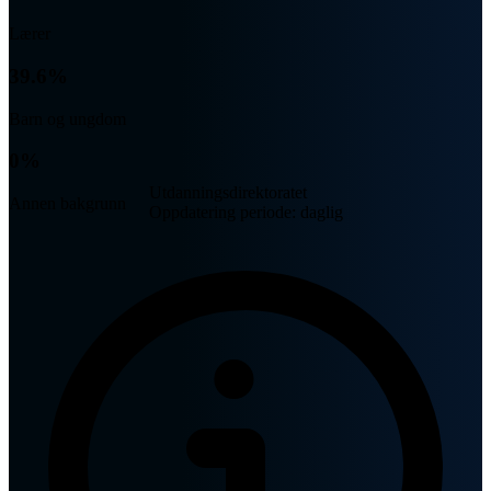
Lærer
39.6%
Barn og ungdom
0%
Utdanningsdirektoratet
Annen bakgrunn
Oppdatering periode: daglig