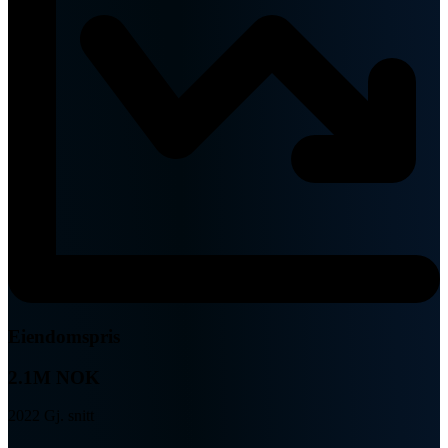
Eiendomspris
2.1M NOK
2022 Gj. snitt