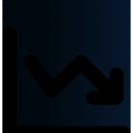
Bef. vekst
893