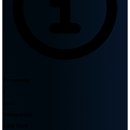
Tvangssalg
1
Antall
Utleggstrekk
5.6M NOK