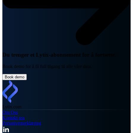
Du trenger et Lytix-abonnement for å fortsette.
Book demo for å få full tilgang til alle våre data.
Book demo
Lytix
.com
Om Oss
Kontakt oss
Personvernerklæring