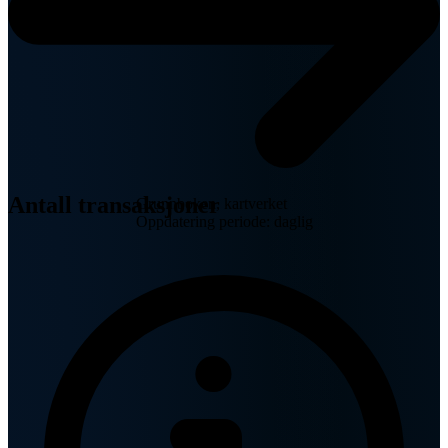
Antall transaksjoner
Grunnboken, kartverket
Oppdatering periode: daglig