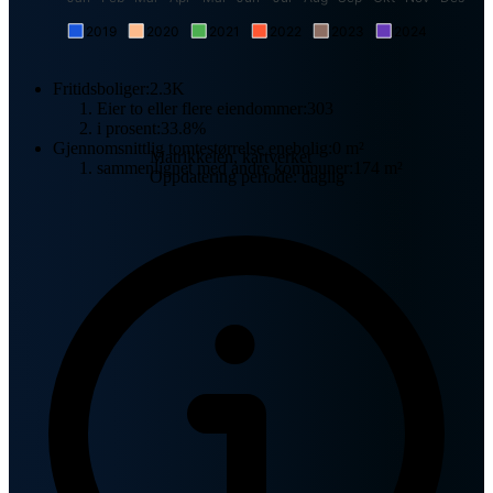
2019
2020
2021
2022
2023
2024
Fritidsboliger:
2.3K
Eier to eller flere eiendommer:
303
i prosent:
33.8%
Gjennomsnittlig tomtestørrelse enebolig:
0 m²
Matrikkelen, kartverket
sammenlignet med andre kommuner:
174 m²
Oppdatering periode: daglig