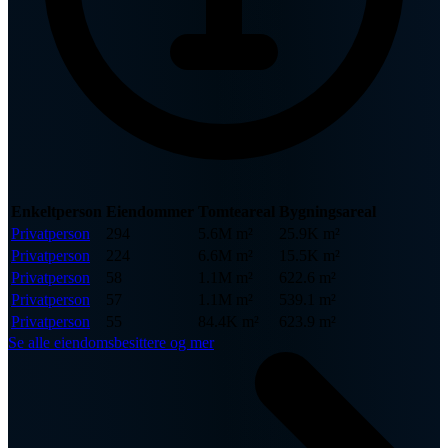
Enkeltperson
Eiendommer
Tomteareal
Bygningsareal
Privatperson
294
5.6M m²
25.9K m²
Privatperson
224
6.6M m²
15.5K m²
Privatperson
58
1.1M m²
622.6 m²
Privatperson
57
1.1M m²
539.1 m²
Privatperson
55
84.4K m²
623.9 m²
Se alle eiendomsbesittere og mer