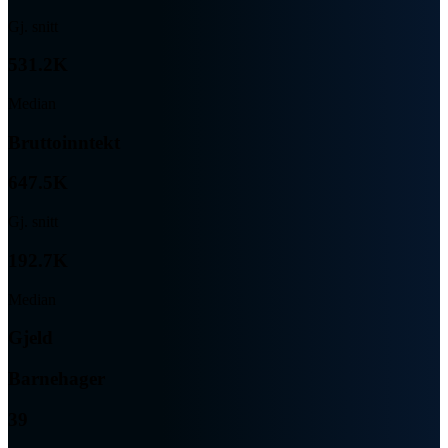
Gj. snitt
531.2K
Median
Bruttoinntekt
647.5K
Gj. snitt
192.7K
Median
Gjeld
Barnehager
39