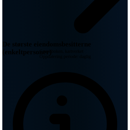
De største eiendomsbesitterne
(enkeltpersoner)
Grunnboken, kartverket
Oppdatering periode: daglig