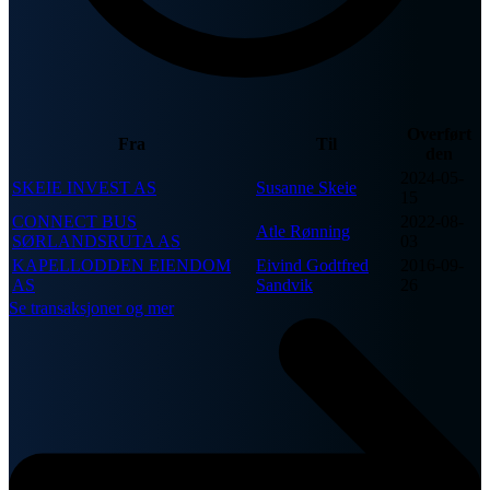
Overført
Fra
Til
den
2024-05-
SKEIE INVEST AS
Susanne Skeie
15
CONNECT BUS
2022-08-
Atle Rønning
SØRLANDSRUTA AS
03
KAPELLODDEN EIENDOM
Eivind Godtfred
2016-09-
AS
Sandvik
26
Se transaksjoner og mer