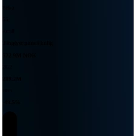
Beløp
55
Antall
Tinglyst pant i bolig
572.9M NOK
2022
289.2M
2023
-49.5%