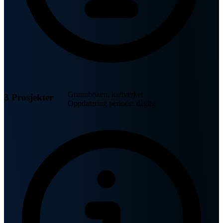
Grunnboken, kartverket
3 Prosjekter
Oppdatering periode: daglig