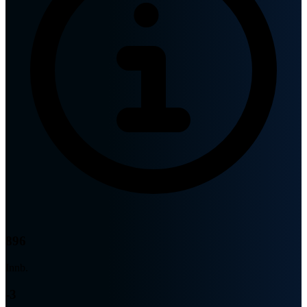
896
Innb.
-3