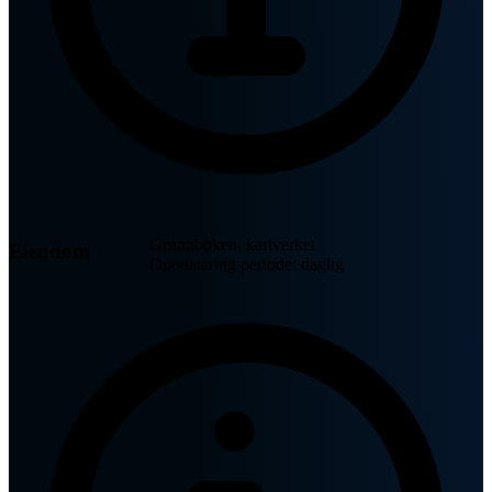
Grunnboken, kartverket
Eiendom
Oppdatering periode: daglig