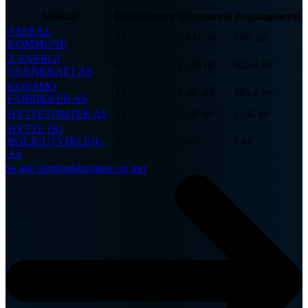
Selskap
Eiendommer
Tomteareal
Bygningsareal
ÅSERAL
85
9.6M m²
14K m²
KOMMUNE
Å ENERGI
67
1.3M m²
302.4 m²
VANNKRAFT AS
KONSMO
19
8.4K m²
565.8 m²
FABRIKKER AS
HYTTETOMTER AS
14
6.1K m²
1.3K m²
HYTTE OG
BOLIGUTVIKLING
8
0 m²
0 m²
AS
Se alle eiendomsbesittere og mer