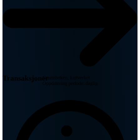
Transaksjoner
Grunnboken, kartverket
Oppdatering periode: daglig