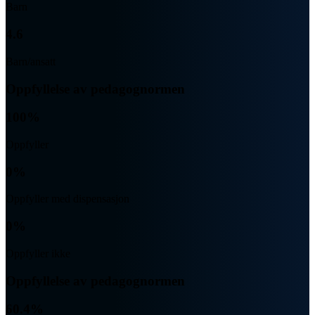
Barn
4.6
Barn/ansatt
Oppfyllelse av pedagognormen
100%
Oppfyller
0%
Oppfyller med dispensasjon
0%
Oppfyller ikke
Oppfyllelse av pedagognormen
60.4%