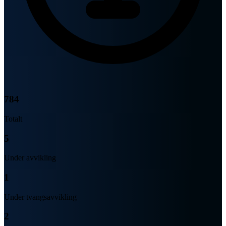
784
Totalt
5
Under avvikling
1
Under tvangsavvikling
2