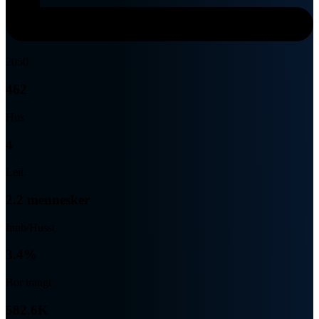
2050
462
Hus
4
Leil.
2.2 mennesker
Innb/Husst
3.4%
Bor trangt
582.6K