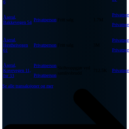
6
Privatpe
Åseral,
Privatperson
Fritt salg
1.7M
Bakkevegen 54
Privatpe
Åseral,
Privatpe
Hestheivegen
Privatperson
Fritt salg
3M
Privatpe
61
Åseral,
Privatperson
Skifteoppgjør ved
Kovevegen 11,
712.5K
Privatpe
samlivsbrudd
Privatperson
fnr 33
Se alle transaksjoner og mer