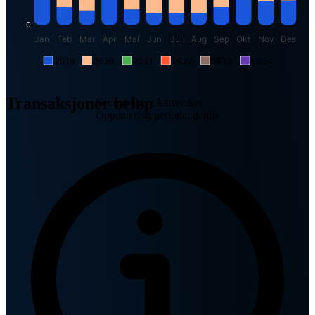
0
Jan
Feb
Mar
Apr
Mai
Jun
Jul
Aug
Sep
Okt
Nov
Des
2019
2020
2021
2022
2023
2024
Transaksjoner beløp
Grunnboken, kartverket
Oppdatering periode: daglig