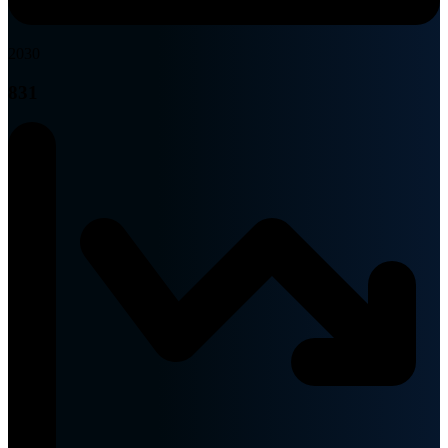
2030
831