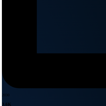
2030
3.6K