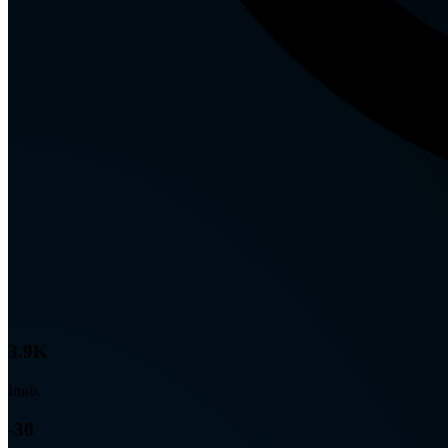
3.9K
Innb.
-30