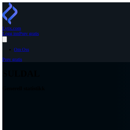
Lytix
.com
Logg inn
Prøv gratis
Om Oss
Prøv gratis
SULDAL
Generell statistikk