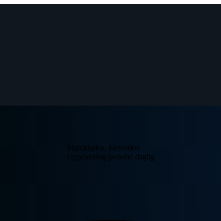
Matrikkelen, kartverket
Oppdatering periode: daglig