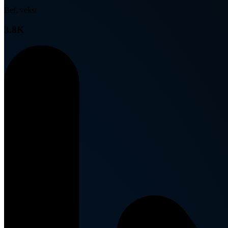
Bef. vekst
3.8K