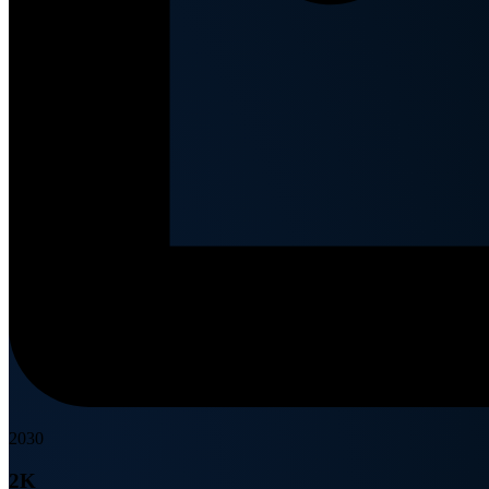
2030
2K