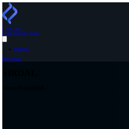
Lytix
.com
Logg inn
Prøv gratis
Om Oss
Prøv gratis
SIRDAL
Generell statistikk