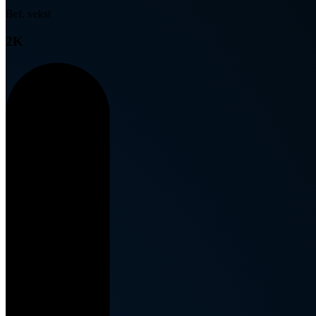
Bef. vekst
2K