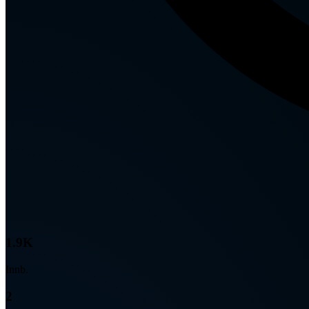
1.9K
Innb.
2