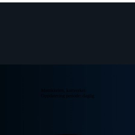
Matrikkelen, kartverket
Oppdatering periode: daglig