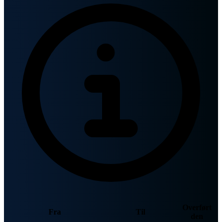
Overført
Fra
Til
den