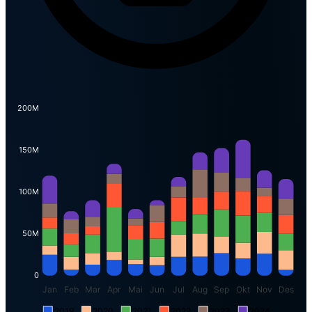
200M
150M
100M
50M
0
Jan
Feb
Mar
Apr
Mai
Jun
Jul
Aug
Sep
Okt
Nov
Des
2019
2020
2021
2022
2023
2024