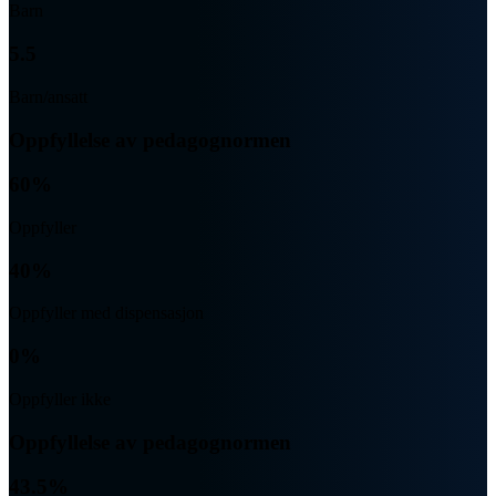
Barn
5.5
Barn/ansatt
Oppfyllelse av pedagognormen
60%
Oppfyller
40%
Oppfyller med dispensasjon
0%
Oppfyller ikke
Oppfyllelse av pedagognormen
43.5%