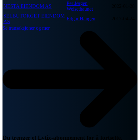
Per Jørgen
NESTA EIENDOM AS
2022-01-28
Weisethaunet
SELBUTORGET EIENDOM
Edgar Haugen
2017-04-24
AS
Se transaksjoner og mer
Du trenger et Lytix-abonnement for å fortsette.