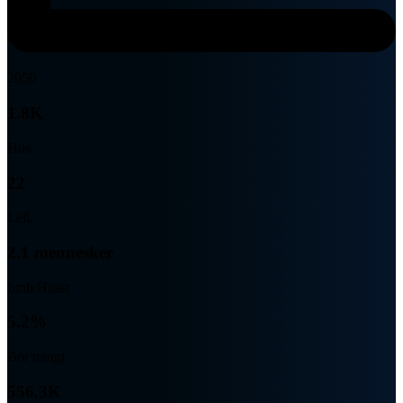
2050
1.8K
Hus
22
Leil.
2.1 mennesker
Innb/Husst
5.2%
Bor trangt
556.3K