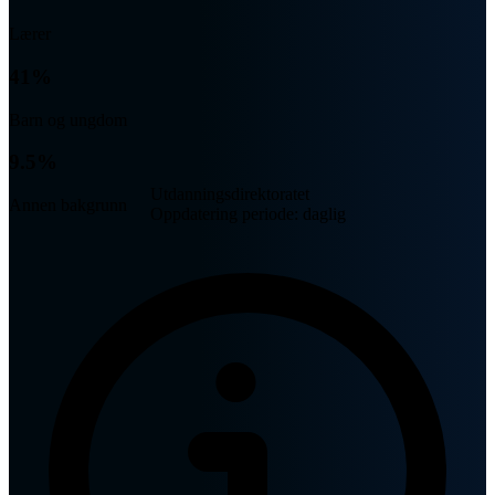
Lærer
41%
Barn og ungdom
9.5%
Utdanningsdirektoratet
Annen bakgrunn
Oppdatering periode: daglig