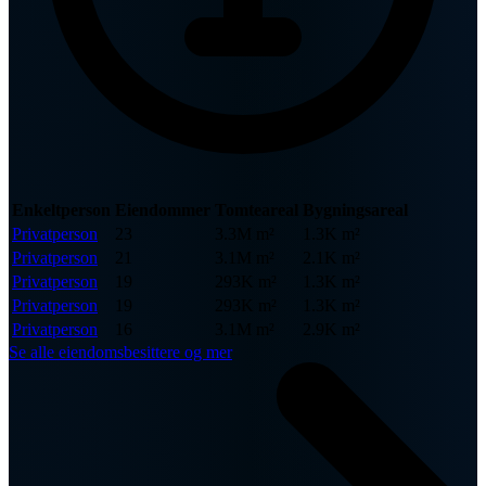
Enkeltperson
Eiendommer
Tomteareal
Bygningsareal
Privatperson
23
3.3M m²
1.3K m²
Privatperson
21
3.1M m²
2.1K m²
Privatperson
19
293K m²
1.3K m²
Privatperson
19
293K m²
1.3K m²
Privatperson
16
3.1M m²
2.9K m²
Se alle eiendomsbesittere og mer