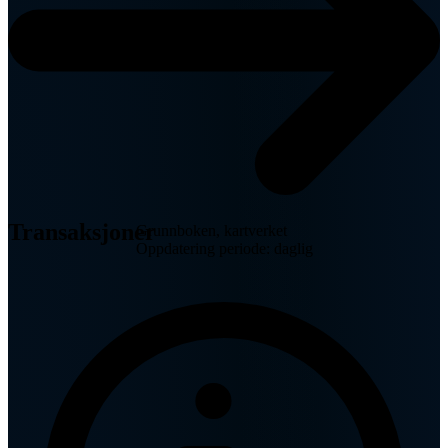
Transaksjoner
Grunnboken, kartverket
Oppdatering periode: daglig