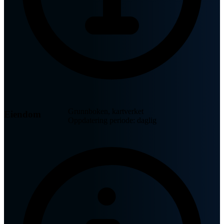
Grunnboken, kartverket
Eiendom
Oppdatering periode: daglig