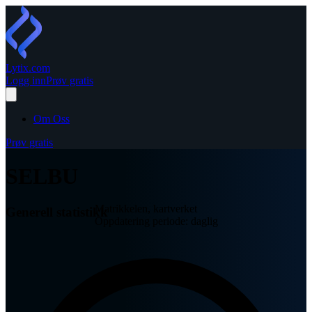
Lytix
.com
Logg inn
Prøv gratis
Om Oss
Prøv gratis
SELBU
Matrikkelen, kartverket
Generell statistikk
Oppdatering periode: daglig