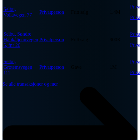
Priv
Selbu,
Privatperson
Fritt salg
1.4M
Vollavegen 77
Priv
Selbu, Søndre
Priv
Haukåtjennvegen
Privatperson
Fritt salg
900K
Priv
5, fnr 26
Selbu,
Priv
Grøtemsvegen
Privatperson
Gave
1M
Priv
111
Se alle transaksjoner og mer