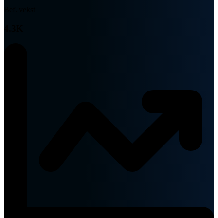
Bef. vekst
4.3K