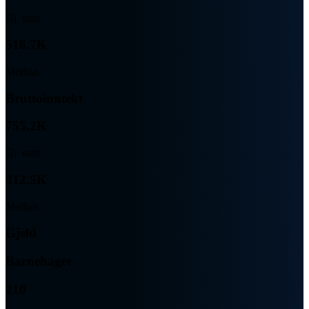
Gj. snitt
516.7K
Median
Bruttoinntekt
755.2K
Gj. snitt
312.5K
Median
Gjeld
Barnehager
210