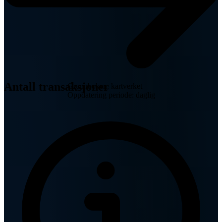
Antall transaksjoner
Grunnboken, kartverket
Oppdatering periode: daglig