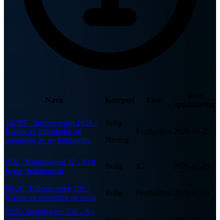
Siste
Navn
Kategori
Fase
oppdatering
147/87 - Sørungvegen 1638 -
Bolig
Riving av fritidsbolig og
Ferdigattest
2026-03-25
Næring
oppføring av ny fritidsbolig
9/32 - Høgdavegen 32 - Nytt
Bolig
IG
2026-02-23
bygg - boligformål
60/28 - Eidemsvegen 106 -
Bolig
Ferdigattest
2026-01-21
Riving og oppføring ny bolig
20/3 - Strandvegen 536 - Ny