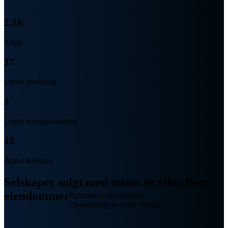
2.2K
Totalt
37
Under avvikling
3
Under tvangsavvikling
13
Åpnet konkurs
Selskaper solgt med minst én eller flere
eiendommer
Brønnøysundregistrene
Oppdatering periode: daglig