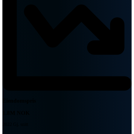
Eiendomspris
1.8M NOK
2022 Gj. snitt