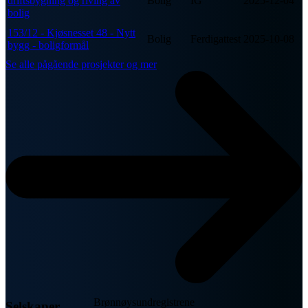
driftsbygning og riving av
Bolig
IG
2025-12-04
bolig
153/12 - Kjøsnesset 48 - Nytt
Bolig
Ferdigattest
2025-10-08
bygg - boligformål
Se alle pågående prosjekter og mer
Brønnøysundregistrene
Selskaper