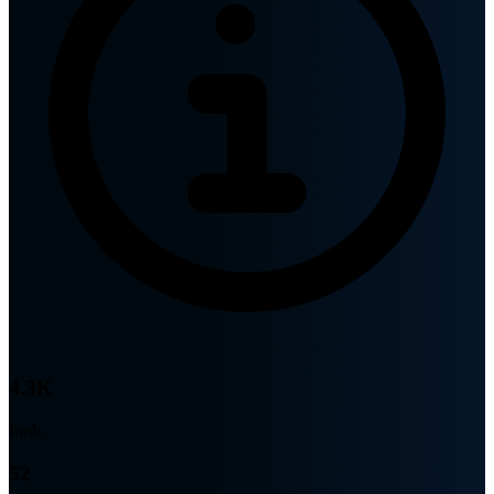
4.3K
Innb.
52