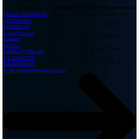
Selskap
Eiendommer
Tomteareal
Bygningsareal
SELBU KOMMUNE
185
1.2M m²
46.8K m²
STATKRAFT
174
5.7M m²
512 m²
ENERGI AS
Angell Thomas
50
82.6M m²
1K m²
Stiftelser
SELBU
49
139.6K m²
474 m²
ENERGIVERK AS
B LANGSETH
25
112.1K m²
2.8K m²
EIENDOM AS
Se alle eiendomsbesittere og mer