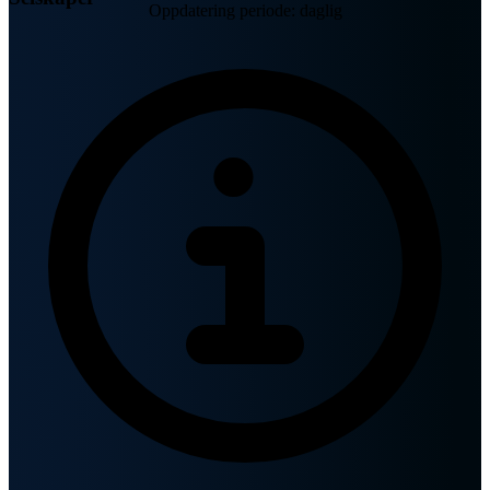
Oppdatering periode: daglig