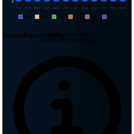
0
Jan
Feb
Mar
Apr
Mai
Jun
Jul
Aug
Sep
Okt
Nov
Des
2019
2020
2021
2022
2023
2024
Transaksjoner beløp
Grunnboken, kartverket
Oppdatering periode: daglig