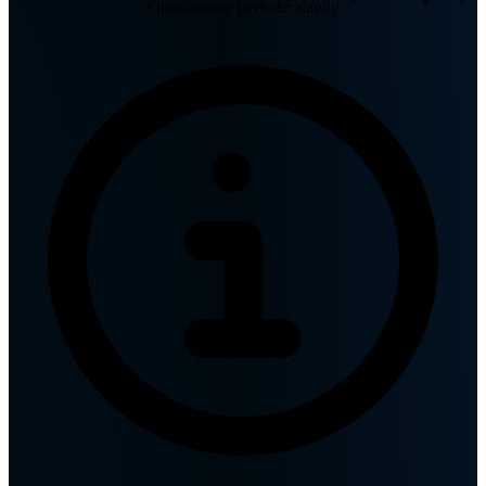
Oppdatering periode: daglig