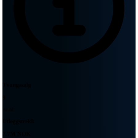
Tvangssalg
9
Antall
Utleggstrekk
7.7M NOK