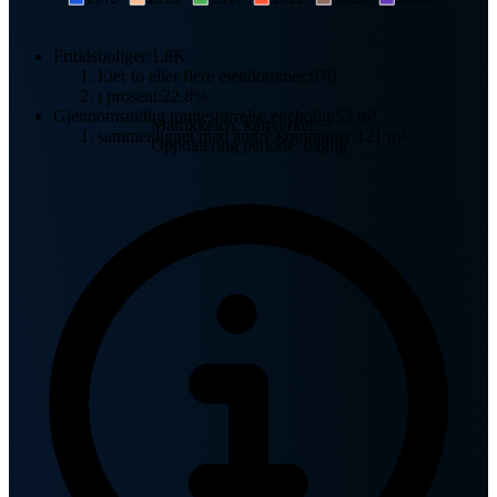
Fritidsboliger:
1.8K
Eier to eller flere eiendommer:
970
i prosent:
22.8%
Gjennomsnittlig tomtestørrelse enebolig:
53 m²
Matrikkelen, kartverket
sammenlignet med andre kommuner:
121 m²
Oppdatering periode: daglig