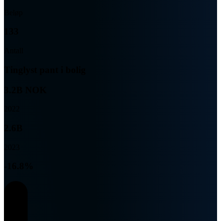
Beløp
133
Antall
Tinglyst pant i bolig
3.2B NOK
2022
2.6B
2023
-16.8%