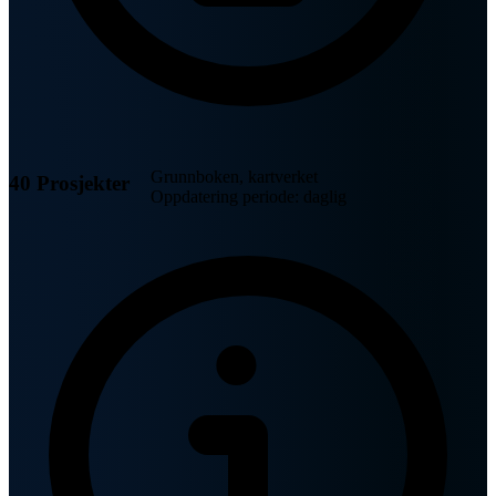
Grunnboken, kartverket
40 Prosjekter
Oppdatering periode: daglig