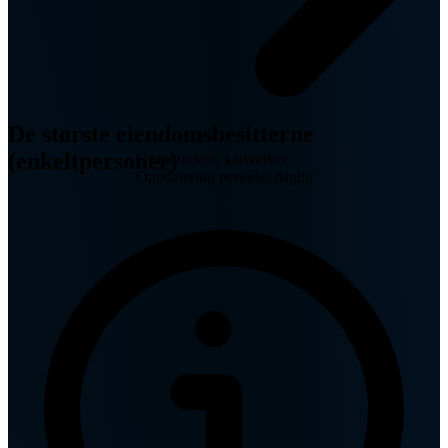
De største eiendomsbesitterne
(enkeltpersoner)
Grunnboken, kartverket
Oppdatering periode: daglig