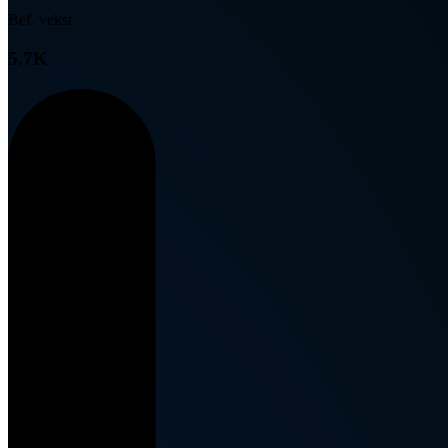
Bef. vekst
5.7K