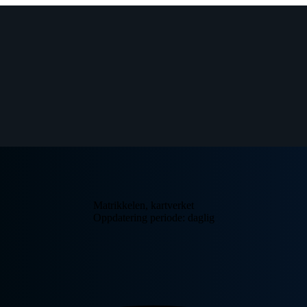
Matrikkelen, kartverket
Oppdatering periode: daglig