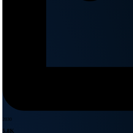
2030
5.8K