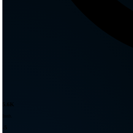
5.6K
Innb.
-5