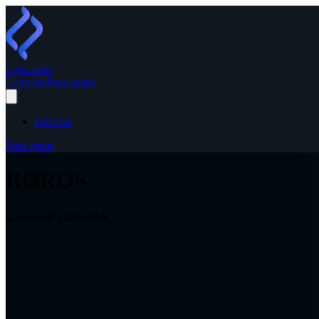
Lytix
.com
Logg inn
Prøv gratis
Om Oss
Prøv gratis
RØROS
Generell statistikk