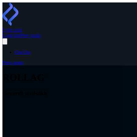
Lytix
.com
Logg inn
Prøv gratis
Om Oss
Prøv gratis
ROLLAG
Generell statistikk