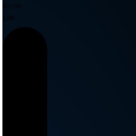
Bef. vekst
1.5K