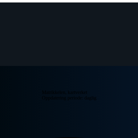
Matrikkelen, kartverket
Oppdatering periode: daglig