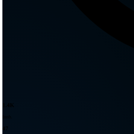
1.4K
Innb.
47