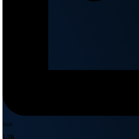
2030
1.5K