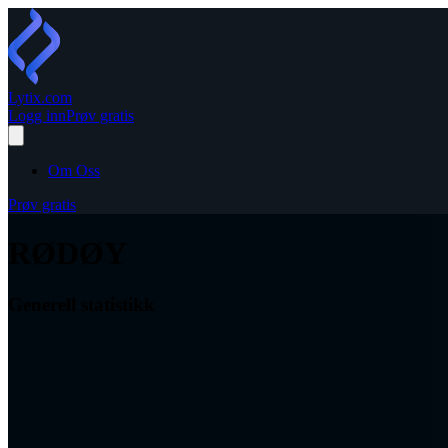
Lytix
.com
Logg inn
Prøv gratis
Om Oss
Prøv gratis
RØDØY
Generell statistikk