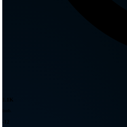
1.1K
Innb.
-12