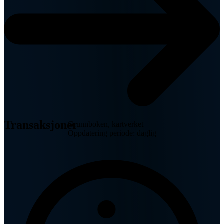
Transaksjoner
Grunnboken, kartverket
Oppdatering periode: daglig