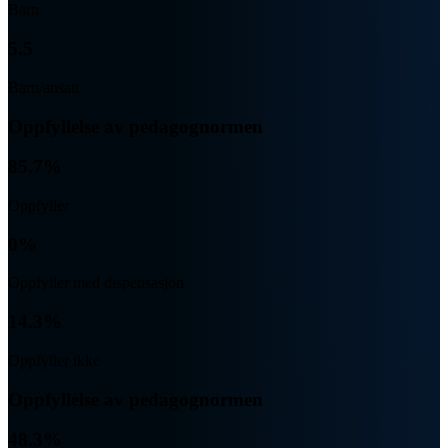
Barn
5.5
Barn/ansatt
Oppfyllelse av pedagognormen
85.7%
Oppfyller
0%
Oppfyller med dispensasjon
14.3%
Oppfyller ikke
Oppfyllelse av pedagognormen
48.3%