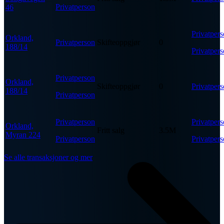
Privatperson
46
Privatper
Orkland,
Privatperson
Skifteoppgjør
0
188/14
Privatper
Privatperson
Orkland,
Skifteoppgjør
0
Privatper
188/14
Privatperson
Privatperson
Privatper
Orkland,
Fritt salg
3.5M
Myran 224
Privatperson
Privatper
Se alle transaksjoner og mer