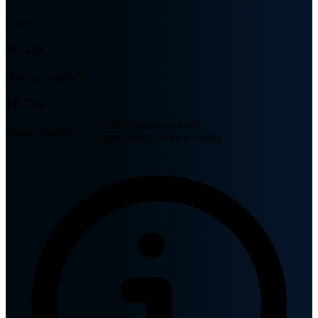
Lærer
36.3%
Barn og ungdom
10.7%
Utdanningsdirektoratet
Annen bakgrunn
Oppdatering periode: daglig