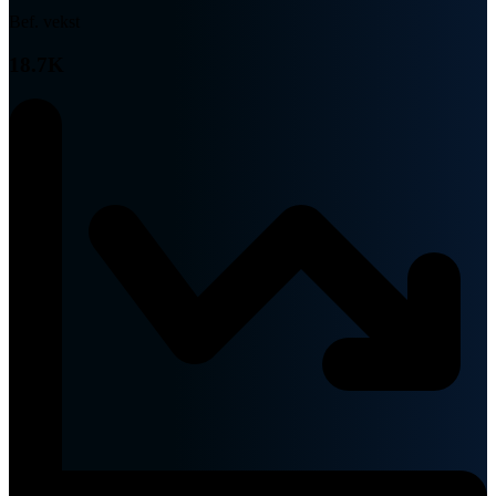
Bef. vekst
18.7K