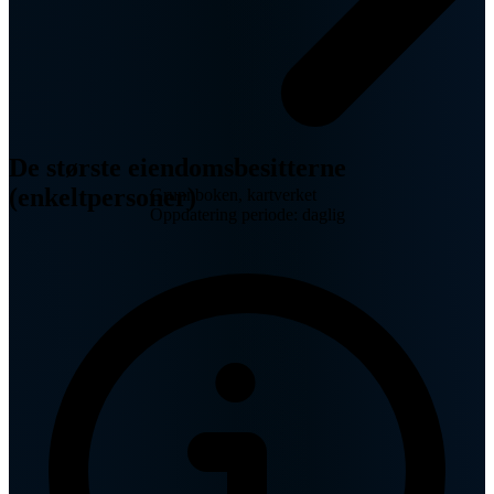
De største eiendomsbesitterne
(enkeltpersoner)
Grunnboken, kartverket
Oppdatering periode: daglig