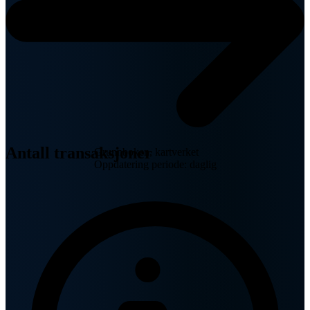
Antall transaksjoner
Grunnboken, kartverket
Oppdatering periode: daglig