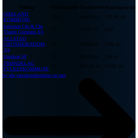
Selskap
Eiendommer
Tomteareal
Bygningsareal
ORKLAND
819
13.4M m²
139.9K m²
KOMMUNE
Salvesen Chr & Chr
55
43.9K m²
0 m²
Thams Commun AS
ALLSTAD
GRUNNEIENDOM
26
10.6M m²
3.6K m²
AS
Statskog SF
22
83.1M m²
258 m²
TRØNDELAG
21
183.1K m²
15.8K m²
FYLKESKOMMUNE
Se alle eiendomsbesittere og mer