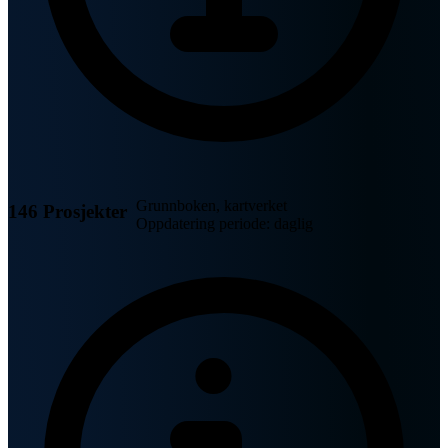
Grunnboken, kartverket
146 Prosjekter
Oppdatering periode: daglig