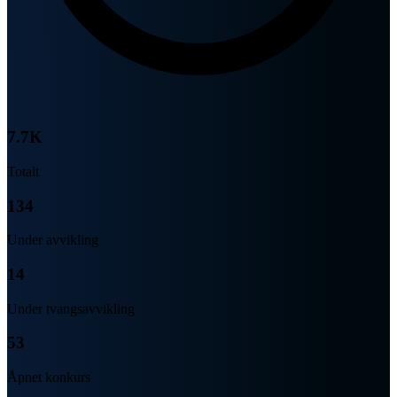
7.7K
Totalt
134
Under avvikling
14
Under tvangsavvikling
53
Åpnet konkurs