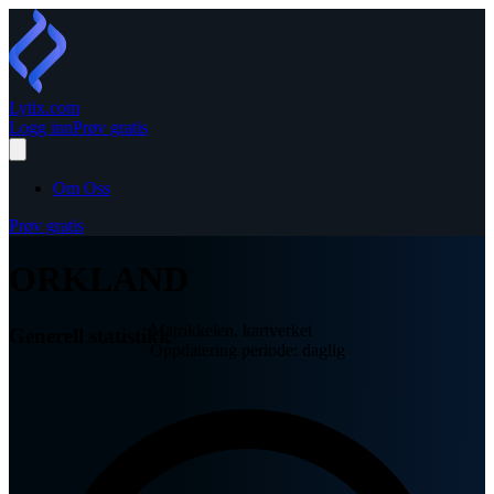
Lytix
.com
Logg inn
Prøv gratis
Om Oss
Prøv gratis
ORKLAND
Matrikkelen, kartverket
Generell statistikk
Oppdatering periode: daglig