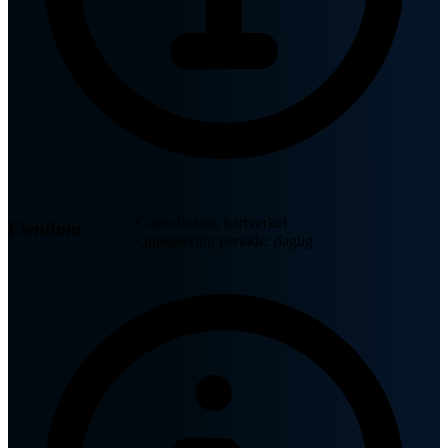
Grunnboken, kartverket
Eiendom
Oppdatering periode: daglig