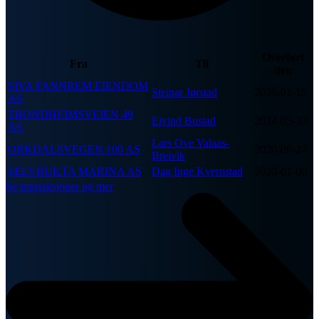
Overført
Fra
Til
den
SIVA FANNREM EIENDOM
Steinar Jørstad
2026-01-15
AS
TRONDHEIMSVEIEN 49
Eivind Bustad
2024-05-30
AS
Lars Ove Valaas-
ORKDALSVEGEN 100 AS
2020-06-24
Breivik
SELVBUKTA MARINA AS
Dag Inge Kvernstad
2020-01-06
Se transaksjoner og mer