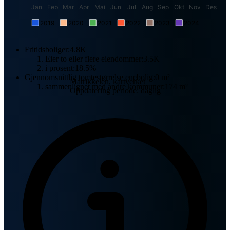
Jan
Feb
Mar
Apr
Mai
Jun
Jul
Aug
Sep
Okt
Nov
Des
2019
2020
2021
2022
2023
2024
Fritidsboliger:
4.8K
Eier to eller flere eiendommer:
3.5K
i prosent:
18.5%
Gjennomsnittlig tomtestørrelse enebolig:
0 m²
Matrikkelen, kartverket
sammenlignet med andre kommuner:
174 m²
Oppdatering periode: daglig