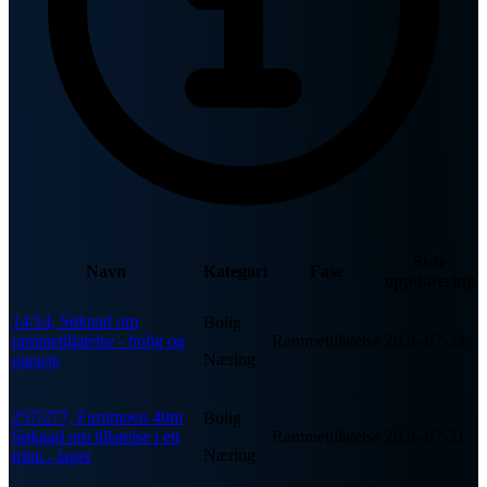
Siste
Navn
Kategori
Fase
oppdatering
14/14, Søknad om
Bolig
rammetillatelse - bolig og
Rammetillatelse
2026-07-24
Næring
garasje
257/277, Furumoen 40m
Bolig
Søknad om tillatelse i ett
Rammetillatelse
2026-07-21
Næring
trinn - lager