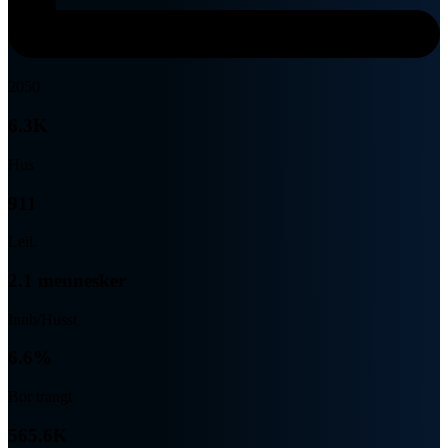
2050
6.3K
Hus
911
Leil.
2.1 mennesker
Innb/Husst
6.6%
Bor trangt
565.6K