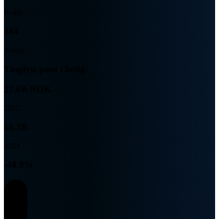
Beløp
384
Antall
Tinglyst pant i bolig
27.6B NOK
2022
16.3B
2023
-40.9%