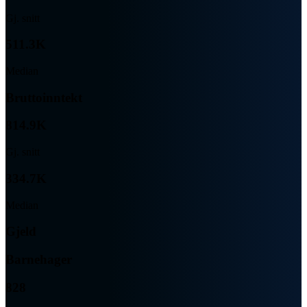
Gj. snitt
511.3K
Median
Bruttoinntekt
814.9K
Gj. snitt
334.7K
Median
Gjeld
Barnehager
828