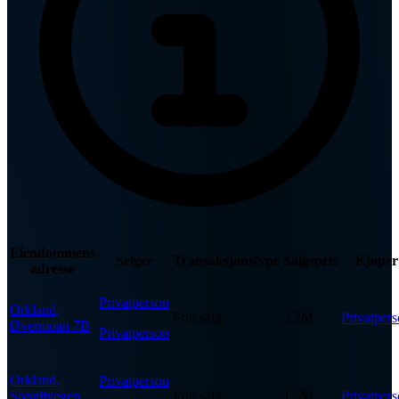
Eiendommens
Selger
Transaksjonstype
Salgspris
Kjøper
adresse
Privatperson
Orkland,
Fritt salg
2.3M
Privatper
Øvermoan 7B
Privatperson
Orkland,
Privatperson
Songlivegen
Fritt salg
1.5M
Privatper