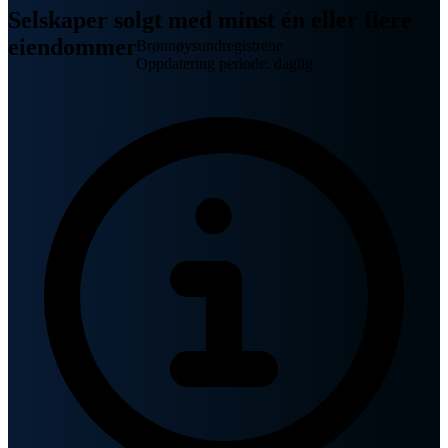
Selskaper solgt med minst én eller flere
eiendommer
Brønnøysundregistrene
Oppdatering periode: daglig