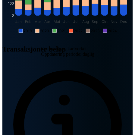
100
0
Jan
Feb
Mar
Apr
Mai
Jun
Jul
Aug
Sep
Okt
Nov
Des
2019
2020
2021
2022
2023
2024
Transaksjoner beløp
Grunnboken, kartverket
Oppdatering periode: daglig