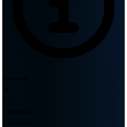
Tvangssalg
16
Antall
Utleggstrekk
21.6M NOK