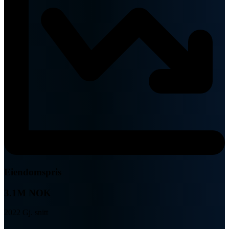
Eiendomspris
3.1M NOK
2022 Gj. snitt