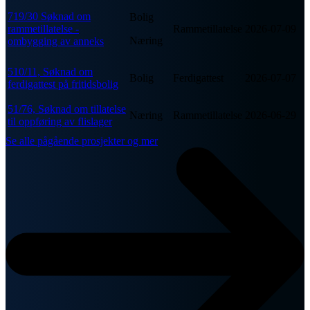
719/30 Søknad om
Bolig
rammetillatelse -
Rammetillatelse
2026-07-09
Næring
ombygging av anneks
510/11, Søknad om
Bolig
Ferdigattest
2026-07-07
ferdigattest på fritidsbolig
51/76, Søknad om tillatelse
Næring
Rammetillatelse
2026-06-29
til oppføring av flislager
Se alle pågående prosjekter og mer