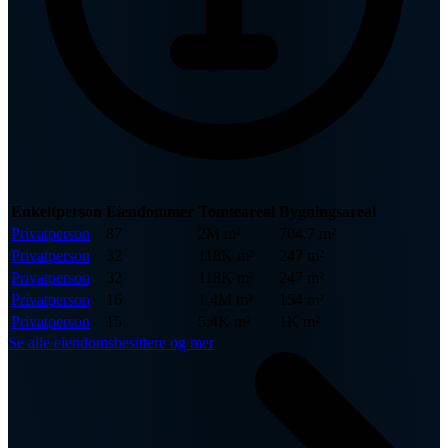
Enkeltperson
Eiendommer
Tomteareal
Bygningsareal
Privatperson
87
2M m²
704.7 m²
Privatperson
32
118K m²
247 m²
Privatperson
32
118K m²
247 m²
Privatperson
16
1.4M m²
154 m²
Privatperson
15
5.4K m²
1K m²
Se alle eiendomsbesittere og mer