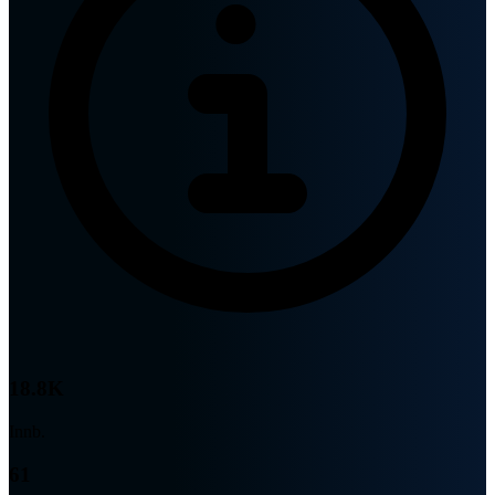
18.8K
Innb.
61