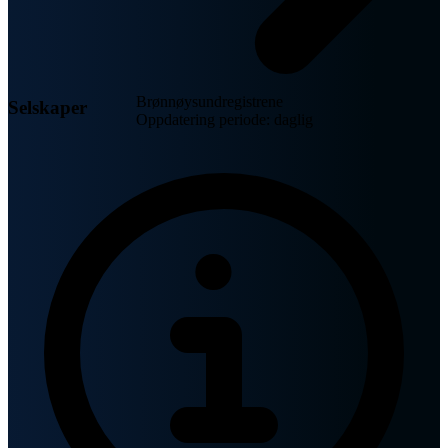
Brønnøysundregistrene
Selskaper
Oppdatering periode: daglig