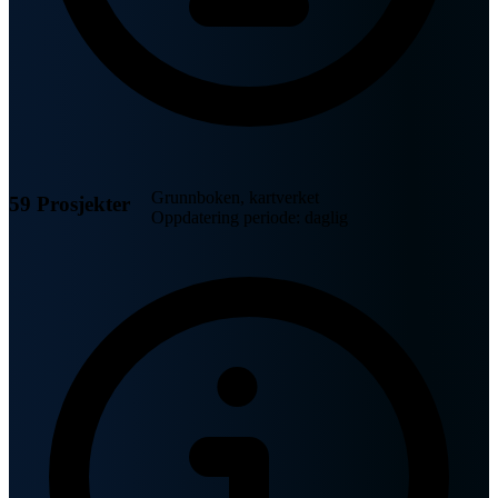
Grunnboken, kartverket
59 Prosjekter
Oppdatering periode: daglig