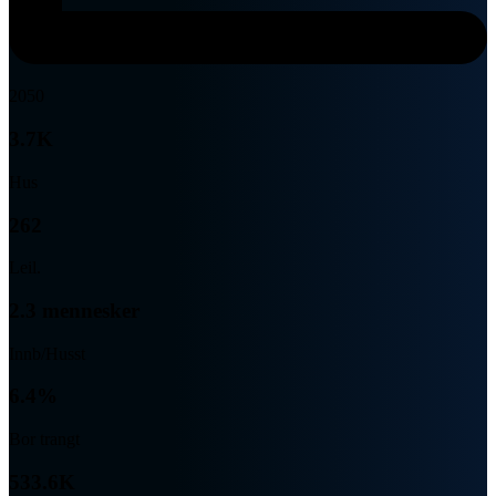
2050
3.7K
Hus
262
Leil.
2.3 mennesker
Innb/Husst
6.4%
Bor trangt
533.6K