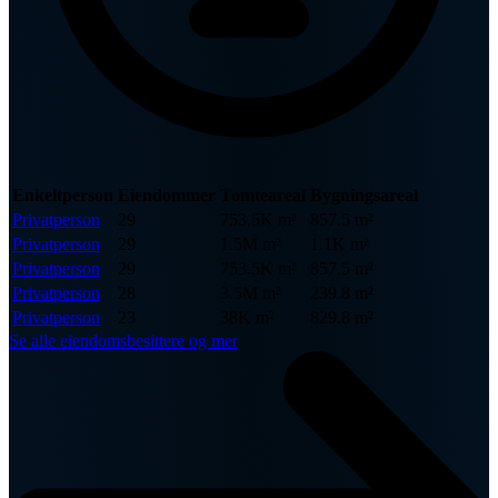
Enkeltperson
Eiendommer
Tomteareal
Bygningsareal
Privatperson
29
753.5K m²
857.5 m²
Privatperson
29
1.5M m²
1.1K m²
Privatperson
29
753.5K m²
857.5 m²
Privatperson
28
3.5M m²
239.8 m²
Privatperson
23
38K m²
829.8 m²
Se alle eiendomsbesittere og mer