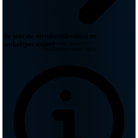
De største eiendomsbesitterne
(enkeltpersoner)
Grunnboken, kartverket
Oppdatering periode: daglig