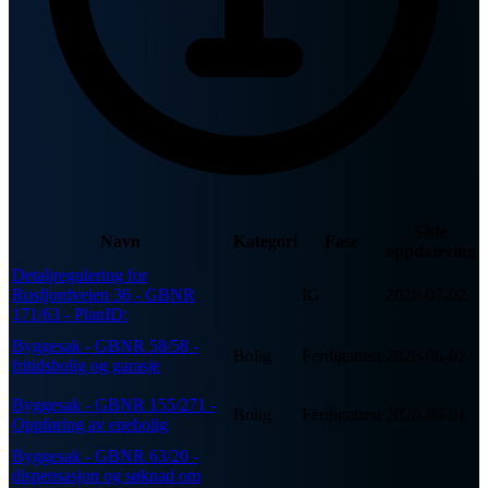
Siste
Navn
Kategori
Fase
oppdatering
Detaljregulering for
Rosfjordveien 36 - GBNR
IG
2026-07-02
171/63 - PlanID:
Byggesak - GBNR 58/58 -
Bolig
Ferdigattest
2026-06-02
fritidsbolig og garasje
Byggesak - GBNR 155/271 -
Bolig
Ferdigattest
2026-06-01
Oppføring av enebolig
Byggesak - GBNR 63/20 -
dispensasjon og søknad om