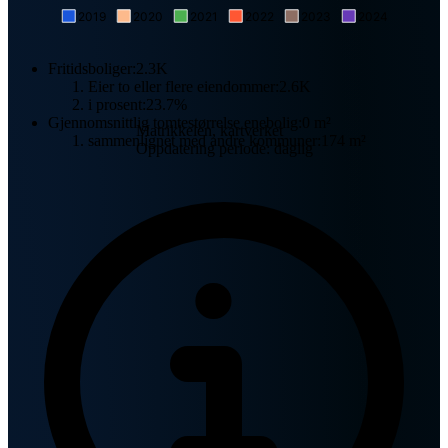
2019
2020
2021
2022
2023
2024
Fritidsboliger:
2.3K
Eier to eller flere eiendommer:
2.6K
i prosent:
23.7%
Gjennomsnittlig tomtestørrelse enebolig:
0 m²
Matrikkelen, kartverket
sammenlignet med andre kommuner:
174 m²
Oppdatering periode: daglig