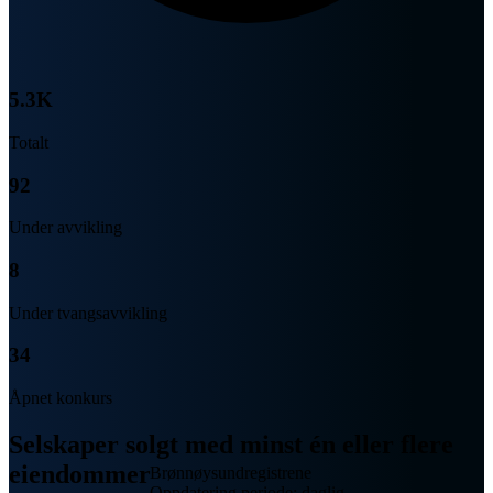
5.3K
Totalt
92
Under avvikling
8
Under tvangsavvikling
34
Åpnet konkurs
Selskaper solgt med minst én eller flere
eiendommer
Brønnøysundregistrene
Oppdatering periode: daglig