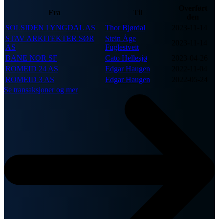
Overført
Fra
Til
den
SOLSIDEN LYNGDAL AS
Thor Bjørdal
2023-11-14
STAV ARKITEKTER SØR
Stein Åge
2023-11-14
AS
Fuglestveit
BANE NOR SF
Cato Hellesjø
2023-04-26
ROMEID 24 AS
Edgar Haugen
2022-11-04
ROMEID 3 AS
Edgar Haugen
2022-05-24
Se transaksjoner og mer