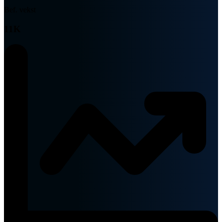
Bef. vekst
11K