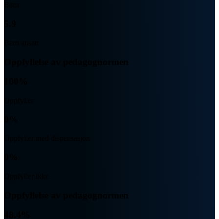
Barn
5.9
Barn/ansatt
Oppfyllelse av pedagognormen
100%
Oppfyller
0%
Oppfyller med dispensasjon
0%
Oppfyller ikke
Oppfyllelse av pedagognormen
48.4%