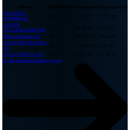
Selskap
Eiendommer
Tomteareal
Bygningsareal
LYNGDAL
528
5.7M m²
57.7K m²
KOMMUNE
AGDER
42
49.1K m²
1.1K m²
FYLKESKOMMUNE
Igland Eiendom A/S
40
303.6K m²
776.1 m²
HAUSVIKSTRANDA
38
321.4K m²
3.3K m²
AS
KVS-LYNGDAL AS
33
3.4M m²
12.3K m²
Se alle eiendomsbesittere og mer