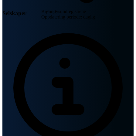
Brønnøysundregistrene
Selskaper
Oppdatering periode: daglig