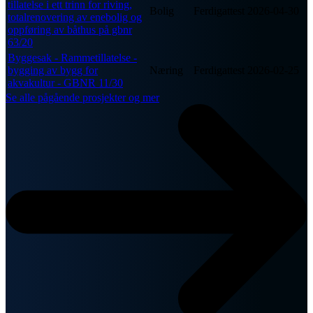
tillatelse i ett trinn for riving,
Bolig
Ferdigattest
2026-04-30
totalrenovering av enebolig og
oppføring av båthus på gbnr
63/20
Byggesak - Rammetillatelse -
bygging av bygg for
Næring
Ferdigattest
2026-02-25
akvakultur - GBNR 11/30
Se alle pågående prosjekter og mer