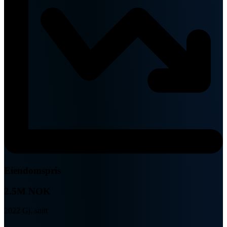
Eiendomspris
2.5M NOK
2022 Gj. snitt