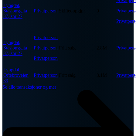
Privatper
Lyngdal,
Stasjonsgata
Privatperson
Skifteoppgjør
0
Privatper
37, snr 27
Privatper
Privatperson
Lyngdal,
Stasjonsgata
Privatperson
Fritt salg
2.8M
Privatper
37, snr 27
Privatperson
Lyngdal,
Oftebroveien
Privatperson
Fritt salg
3.1M
Privatper
39
Se alle transaksjoner og mer