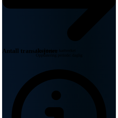
Antall transaksjoner
Grunnboken, kartverket
Oppdatering periode: daglig