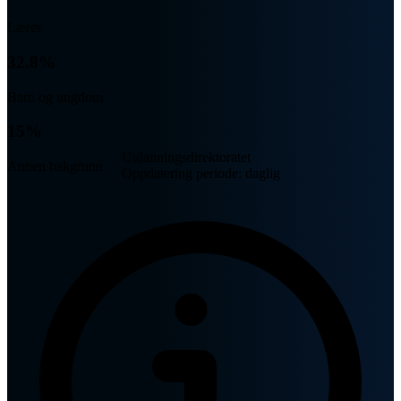
Lærer
32.8%
Barn og ungdom
15%
Utdanningsdirektoratet
Annen bakgrunn
Oppdatering periode: daglig