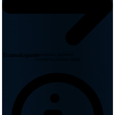
Transaksjoner
Grunnboken, kartverket
Oppdatering periode: daglig