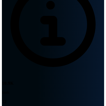
10.9K
Innb.
32