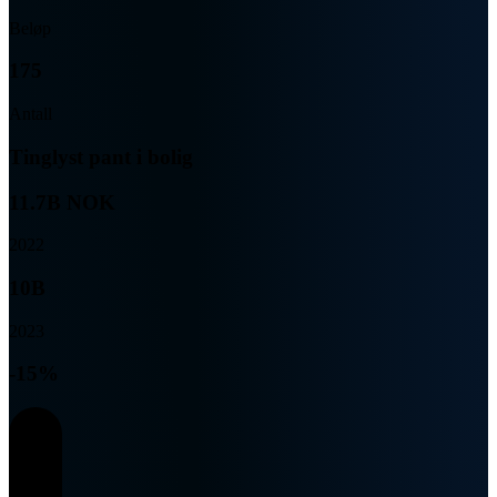
Beløp
175
Antall
Tinglyst pant i bolig
11.7B NOK
2022
10B
2023
-15%