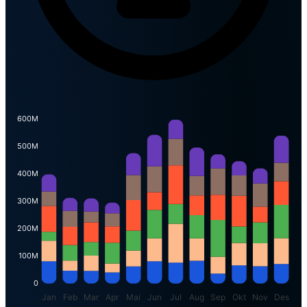
600M
500M
400M
300M
200M
100M
0
Jan
Feb
Mar
Apr
Mai
Jun
Jul
Aug
Sep
Okt
Nov
Des