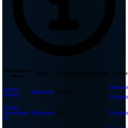
Eiendommens
Selger
Transaksjonstype
Salgspris
Kjøper
adresse
Privatper
Lyngdal,
Privatperson
Fritt salg
4M
Løkkan 7
Privatper
Lyngdal,
Prestjordveien
Privatperson
Uskifte
0
Privatper
30