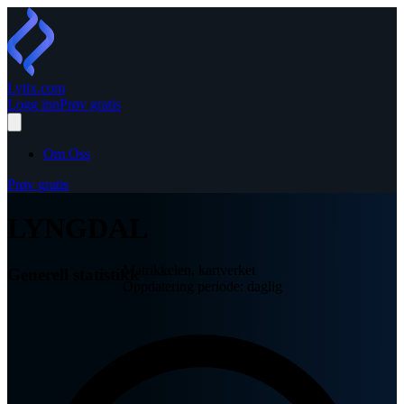
Lytix
.com
Logg inn
Prøv gratis
Om Oss
Prøv gratis
LYNGDAL
Matrikkelen, kartverket
Generell statistikk
Oppdatering periode: daglig