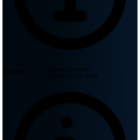
Grunnboken, kartverket
Eiendom
Oppdatering periode: daglig