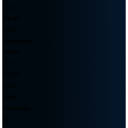
Gj. snitt
478.4K
Median
Bruttoinntekt
760.6K
Gj. snitt
267.2K
Median
Gjeld
Barnehager
513