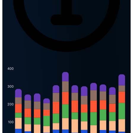
400
300
200
100