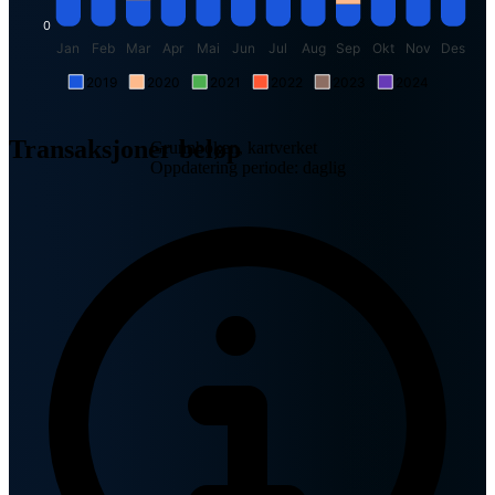
0
Jan
Feb
Mar
Apr
Mai
Jun
Jul
Aug
Sep
Okt
Nov
Des
2019
2020
2021
2022
2023
2024
Transaksjoner beløp
Grunnboken, kartverket
Oppdatering periode: daglig