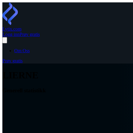
Lytix
.com
Logg inn
Prøv gratis
Om Oss
Prøv gratis
LIERNE
Generell statistikk