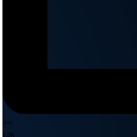
2030
1.2K