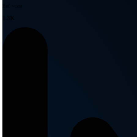
Bef. vekst
1.3K