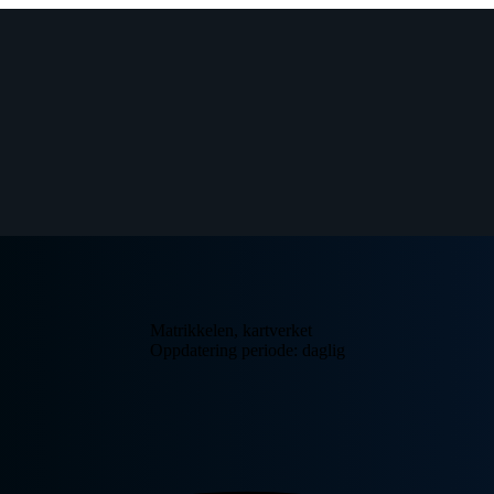
Matrikkelen, kartverket
Oppdatering periode: daglig