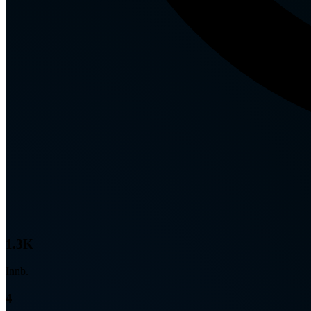
1.3K
Innb.
4