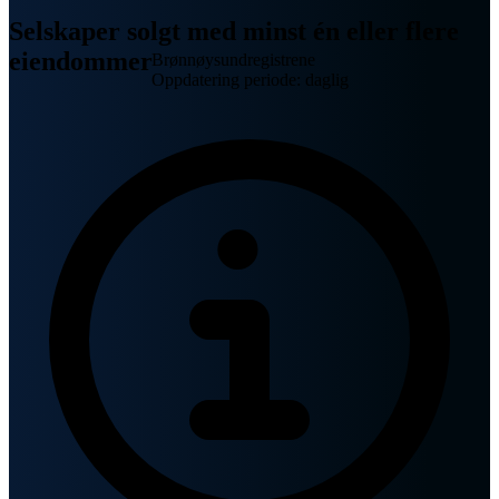
Selskaper solgt med minst én eller flere
eiendommer
Brønnøysundregistrene
Oppdatering periode: daglig