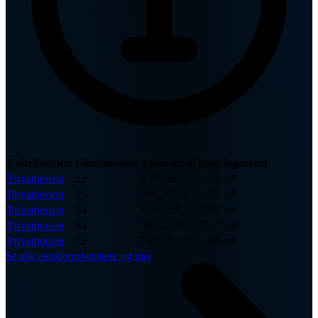
Enkeltperson
Eiendommer
Tomteareal
Bygningsareal
Privatperson
22
6.1M m²
3.2K m²
Privatperson
15
354.2K m²
1.5K m²
Privatperson
13
1.1M m²
2.3K m²
Privatperson
13
28.7K m²
775.1 m²
Privatperson
12
761.1K m²
3.8K m²
Se alle eiendomsbesittere og mer