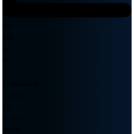
2050
5.1K
Hus
67
Leil.
2.2 mennesker
Innb/Husst
5%
Bor trangt
585.6K