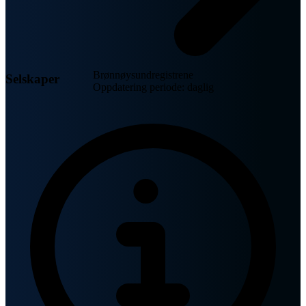
Brønnøysundregistrene
Selskaper
Oppdatering periode: daglig