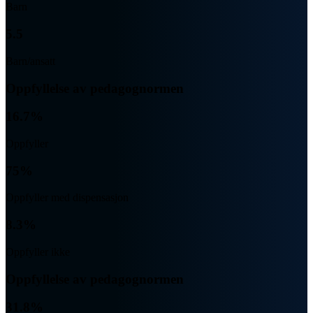
Barn
5.5
Barn/ansatt
Oppfyllelse av pedagognormen
16.7%
Oppfyller
75%
Oppfyller med dispensasjon
8.3%
Oppfyller ikke
Oppfyllelse av pedagognormen
31.8%