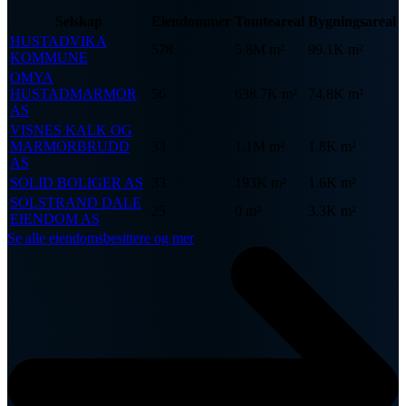
Selskap
Eiendommer
Tomteareal
Bygningsareal
HUSTADVIKA
578
5.8M m²
99.1K m²
KOMMUNE
OMYA
HUSTADMARMOR
56
638.7K m²
74.8K m²
AS
VISNES KALK OG
MARMORBRUDD
33
1.1M m²
1.8K m²
AS
SOLID BOLIGER AS
33
193K m²
1.6K m²
SOLSTRAND DALE
25
0 m²
3.3K m²
EIENDOM AS
Se alle eiendomsbesittere og mer