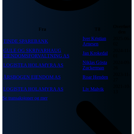
Overført
Fra
Til
den
Iver Kristian
2025-06-
TINDE SPAREBANK
Arnesen
02
GULE OG SKRIVARHAUG
2024-11-
Jan Krokedal
EIENDOMSFORVALTNING AS
01
Niklas Gösta
2024-09-
LOGISTEA HOLAMYRA AS
Zuckerman
26
2023-11-
ÅRSBOGEN EIENDOM AS
Roar Henden
27
2021-10-
LOGISTEA HOLAMYRA AS
Liv Malvik
13
Se transaksjoner og mer