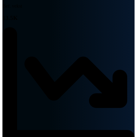
Bef. vekst
13.5K