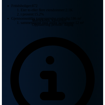
Fritidsboliger:
872
Eier to eller flere eiendommer:
2.1K
i prosent:
15.2%
Gjennomsnittlig tomtestørrelse enebolig:
186 m²
Matrikkelen, kartverket
sammenlignet med andre kommuner:
12 m²
Oppdatering periode: daglig