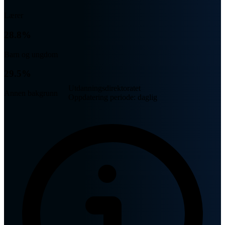
Lærer
28.8%
Barn og ungdom
29.5%
Utdanningsdirektoratet
Annen bakgrunn
Oppdatering periode: daglig