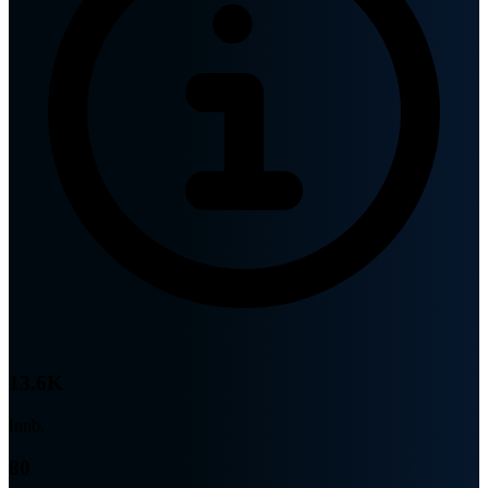
13.6K
Innb.
80