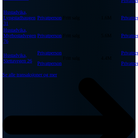
Privatpe
Hustadvika,
Lyngstadhaugen
Privatperson
Fritt salg
1.6M
Privatpe
31
Hustadvika,
Myrbostadvegen
Privatperson
Fritt salg
5.6M
Privatpe
76
Privatperson
Privatpe
Hustadvika,
Fritt salg
4.4M
Slettavegen 26
Privatperson
Privatpe
Se alle transaksjoner og mer