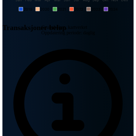
2019
2020
2021
2022
2023
2024
Transaksjoner beløp
Grunnboken, kartverket
Oppdatering periode: daglig