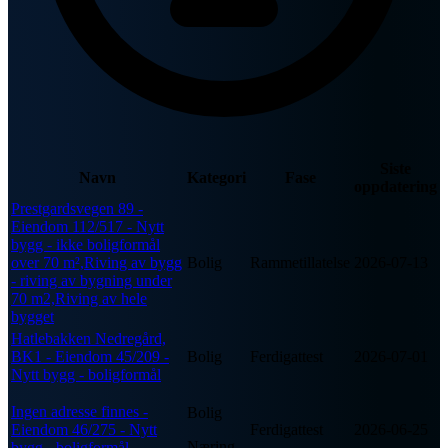
Siste
Navn
Kategori
Fase
oppdatering
Prestgardsvegen 89 -
Eiendom 112/517 - Nytt
bygg - ikke boligformål
over 70 m²,Riving av bygg
Bolig
Rammetillatelse
2026-07-13
- riving av bygning under
70 m2,Riving av hele
bygget
Hatlebakken Nedregård,
BK1 - Eiendom 45/209 -
Bolig
Ferdigattest
2026-07-01
Nytt bygg - boligformål
Ingen adresse finnes -
Bolig
Eiendom 46/275 - Nytt
Ferdigattest
2026-06-25
Næring
bygg - boligformål