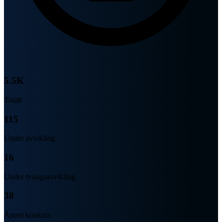
5.5K
Totalt
115
Under avvikling
16
Under tvangsavvikling
38
Åpnet konkurs