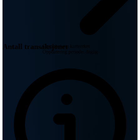
Antall transaksjoner
Grunnboken, kartverket
Oppdatering periode: daglig