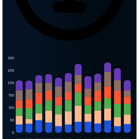
300
250
200
150
100
50
0
Jan
Feb
Mar
Apr
Mai
Jun
Jul
Aug
Sep
Okt
Nov
Des