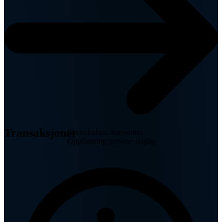
Transaksjoner
Grunnboken, kartverket
Oppdatering periode: daglig