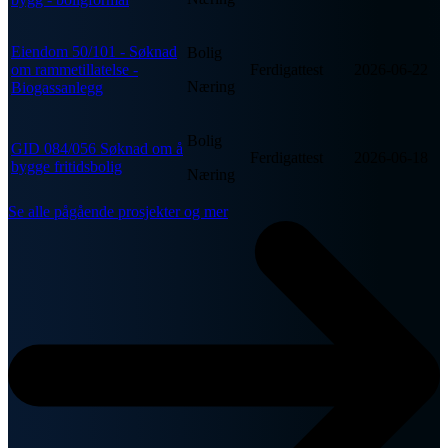
Eiendom 50/101 - Søknad
Bolig
om rammetillatelse -
Ferdigattest
2026-06-22
Næring
Biogassanlegg
Bolig
GID 084/056 Søknad om å
Ferdigattest
2026-06-18
bygge fritidsbolig
Næring
Se alle pågående prosjekter og mer