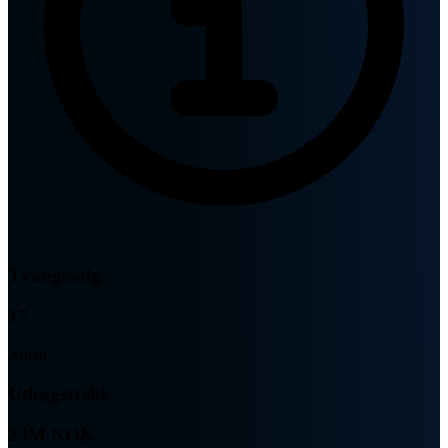
Tvangssalg
17
Antall
Utleggstrekk
23M NOK