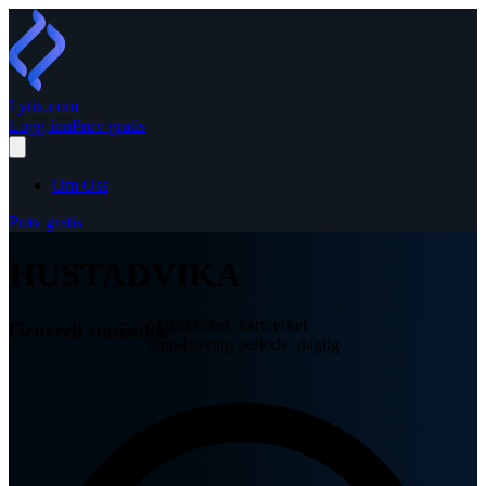
Lytix
.com
Logg inn
Prøv gratis
Om Oss
Prøv gratis
HUSTADVIKA
Matrikkelen, kartverket
Generell statistikk
Oppdatering periode: daglig