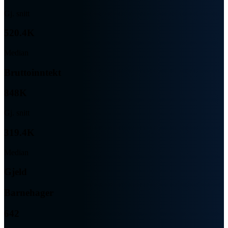
Gj. snitt
520.4K
Median
Bruttoinntekt
848K
Gj. snitt
319.4K
Median
Gjeld
Barnehager
642