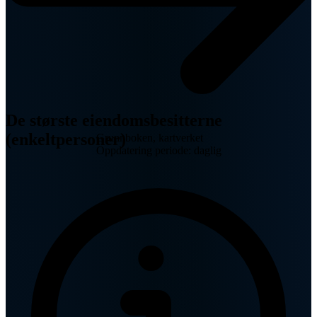
De største eiendomsbesitterne
(enkeltpersoner)
Grunnboken, kartverket
Oppdatering periode: daglig