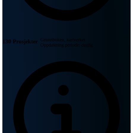
Grunnboken, kartverket
130 Prosjekter
Oppdatering periode: daglig