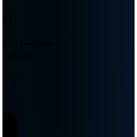
Beløp
243
Antall
Tinglyst pant i bolig
13.6B NOK
2022
10.5B
2023
-22.3%