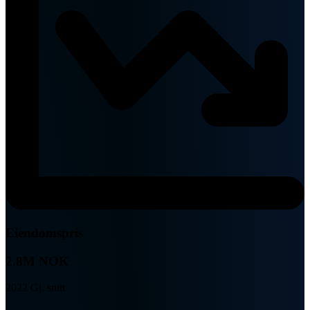
Eiendomspris
2.8M NOK
2022 Gj. snitt