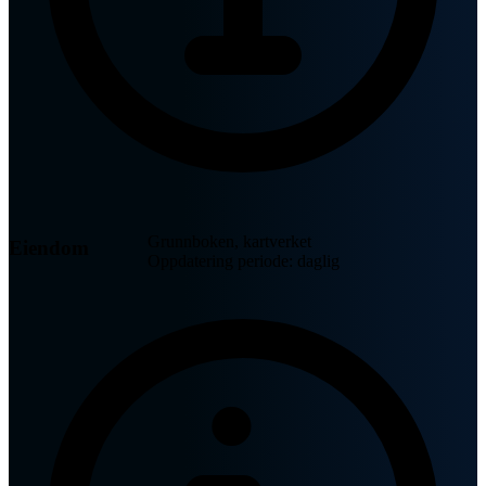
Grunnboken, kartverket
Eiendom
Oppdatering periode: daglig