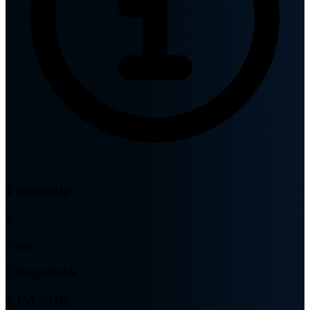
Tvangssalg
9
Antall
Utleggstrekk
7.1M NOK