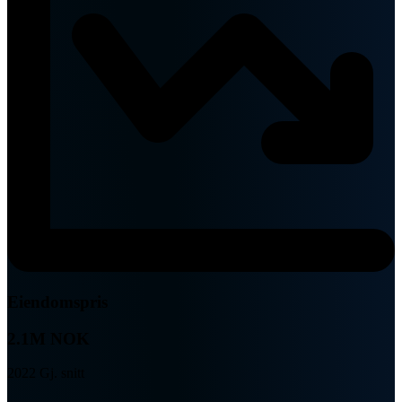
Eiendomspris
2.1M NOK
2022 Gj. snitt