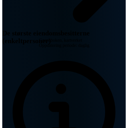
De største eiendomsbesitterne
(enkeltpersoner)
Grunnboken, kartverket
Oppdatering periode: daglig