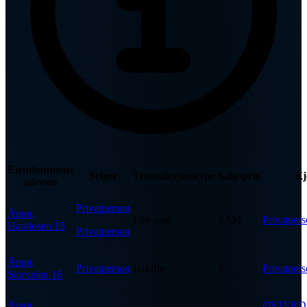
Eiendommens
Selger
Transaksjonstype
Salgspris
Kj
adresse
Privatperson
Åmot,
Fritt salg
3.8M
Privatper
Haralosen 15
Privatperson
Åmot,
Privatperson
Uskifte
0
Privatper
Storveien 16
Åmot,
ØSTER