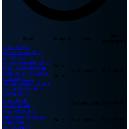
Siste
Navn
Kategori
Fase
oppdatering
Gbnr. 26/118 -
Rammesøknad- Nytt
anlegg - nytt
anlegg/konstruksjon,Nytt
Bolig
bygg - ikke boligformål
Ferdigattest
2026-04-22
under 70 m²,Nytt anlegg -
Næring
parkeringsplass -
Trondheimsveien 1670, +
gnr/bnr 26/45, +del av
gnr/bnr 26/44.
Gbnr. 26/148 -
Rammetillatelse
2026-04-07
Rammesøknad
Gbnr. 8/528 - Ett-
trinnsøknad Nytt bygg -
Bolig
Ferdigattest
2026-03-05
boligformål - ,
Blålyngveien 1