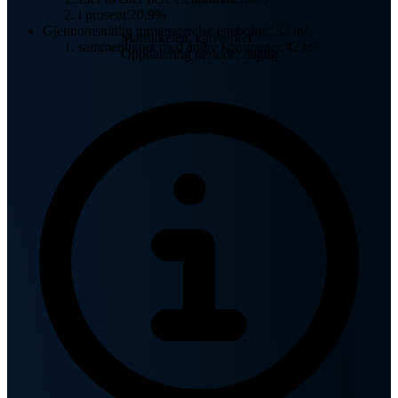
i prosent:
20.9%
Gjennomsnittlig tomtestørrelse enebolig:
132 m²
Matrikkelen, kartverket
sammenlignet med andre kommuner:
42 m²
Oppdatering periode: daglig