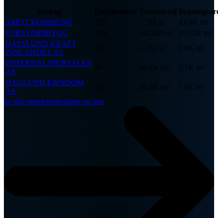
Selskap
Eiendommer
Tomteareal
Bygningsar
ÅMOT KOMMUNE
275
7.7M m²
43.9K m²
FORSVARSBYGG
124
241.4M m²
115.2K m²
HAFSLUND KRAFT
72
1.3M m²
2.6K m²
INNLANDET AS
ØSTERDALSPORTALEN
29
49.1K m²
5.1K m²
AS
HAGLUND EIENDOM
24
26.6K m²
7.6K m²
AS
Se alle eiendomsbesittere og mer