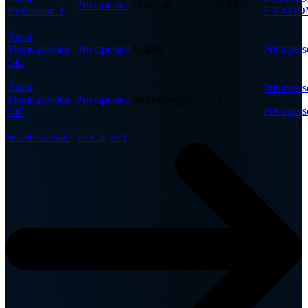
Privatperson
Fritt salg
900K
Hekkveien 3
EIENDO
Åmot,
Slemdalsveien
Privatperson
Uskifte
0
Privatper
545
Åmot,
Privatper
Slemdalsveien
Privatperson
Skifteoppgjør
0
Privatper
545
Se alle transaksjoner og mer