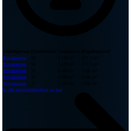
Enkeltperson
Eiendommer
Tomteareal
Bygningsareal
Privatperson
90
5.1M m²
371.5 m²
Privatperson
90
5.1M m²
371.5 m²
Privatperson
35
4.9M m²
1.9K m²
Privatperson
35
4.9M m²
1.9K m²
Privatperson
27
1.2M m²
1.9K m²
Se alle eiendomsbesittere og mer