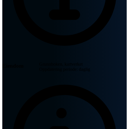
Grunnboken, kartverket
Eiendom
Oppdatering periode: daglig