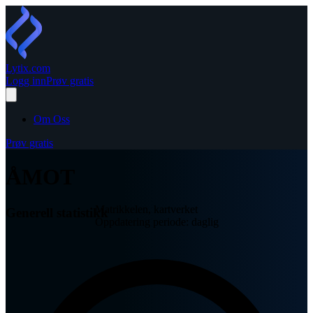
Lytix
.com
Logg inn
Prøv gratis
Om Oss
Prøv gratis
ÅMOT
Matrikkelen, kartverket
Generell statistikk
Oppdatering periode: daglig