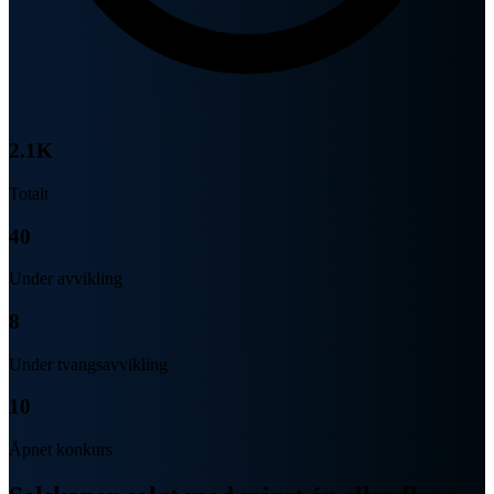
2.1K
Totalt
40
Under avvikling
8
Under tvangsavvikling
10
Åpnet konkurs