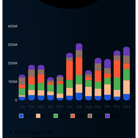
400M
300M
200M
100M
0
Jan
Feb
Mar
Apr
Mai
Jun
Jul
Aug
Sep
Okt
Nov
Des
2019
2020
2021
2022
2023
2024
Fritidsboliger:
2.2K
Eier to eller flere eiendommer:
879