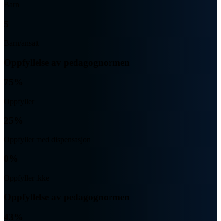
Barn
5
Barn/ansatt
Oppfyllelse av pedagognormen
75%
Oppfyller
25%
Oppfyller med dispensasjon
0%
Oppfyller ikke
Oppfyllelse av pedagognormen
43%