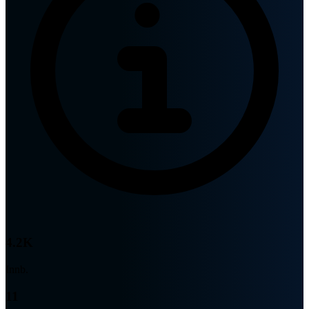
4.2K
Innb.
11