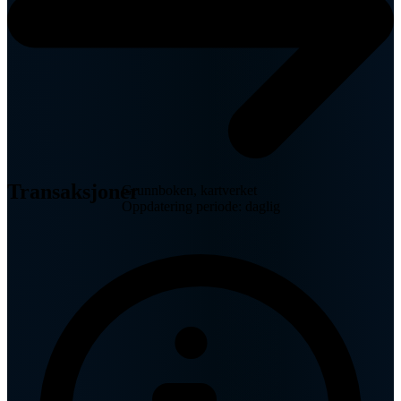
Transaksjoner
Grunnboken, kartverket
Oppdatering periode: daglig