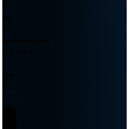
Beløp
102
Antall
Tinglyst pant i bolig
6.7B NOK
2022
2.9B
2023
-57.3%