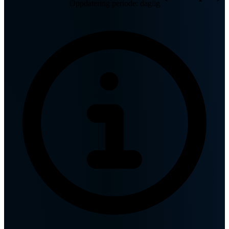
Oppdatering periode: daglig