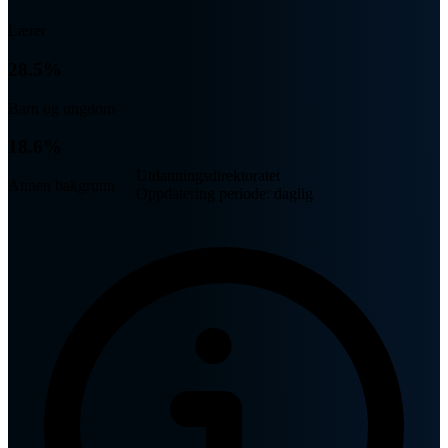
Lærer
28.5%
Barn og ungdom
18.6%
Utdanningsdirektoratet
Annen bakgrunn
Oppdatering periode: daglig