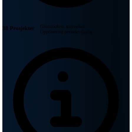
Grunnboken, kartverket
38 Prosjekter
Oppdatering periode: daglig