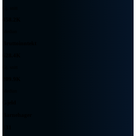
Gj. snitt
458.2K
Median
Bruttoinntekt
628.4K
Gj. snitt
209.9K
Median
Gjeld
Barnehager
131