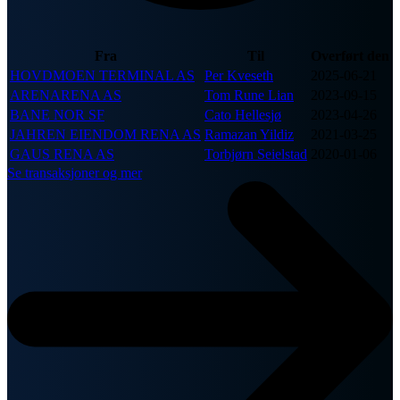
Fra
Til
Overført den
HOVDMOEN TERMINAL AS
Per Kveseth
2025-06-21
ARENARENA AS
Tom Rune Lian
2023-09-15
BANE NOR SF
Cato Hellesjø
2023-04-26
JAHREN EIENDOM RENA AS
Ramazan Yildiz
2021-03-25
GAUS RENA AS
Torbjørn Seielstad
2020-01-06
Se transaksjoner og mer