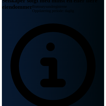
Selskaper solgt med minst én eller flere
eiendommer
Brønnøysundregistrene
Oppdatering periode: daglig