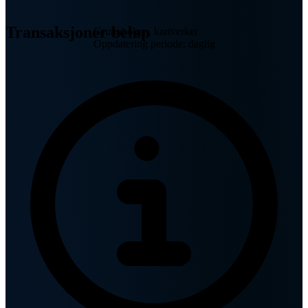
Transaksjoner beløp
Grunnboken, kartverket
Oppdatering periode: daglig