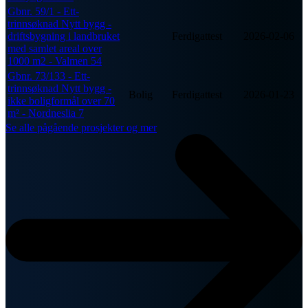
Gbnr. 59/1 - Ett-
trinnsøknad Nytt bygg -
driftsbygning i landbruket
Ferdigattest
2026-02-06
med samlet areal over
1000 m2 - Valmen 54
Gbnr. 73/133 - Ett-
trinnsøknad Nytt bygg -
Bolig
Ferdigattest
2026-01-23
ikke boligformål over 70
m² - Nordneslia 7
Se alle pågående prosjekter og mer