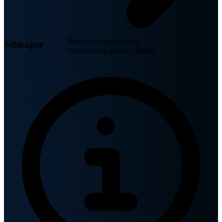
Brønnøysundregistrene
Selskaper
Oppdatering periode: daglig