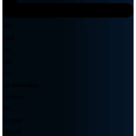
2050
1.9K
Hus
374
Leil.
1.9 mennesker
Innb/Husst
8%
Bor trangt
550.4K