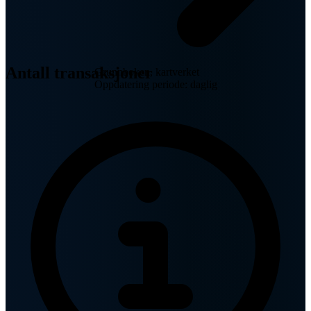
Antall transaksjoner
Grunnboken, kartverket
Oppdatering periode: daglig