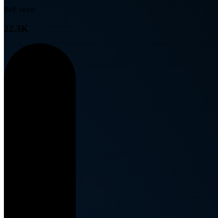
Bef. vekst
22.3K