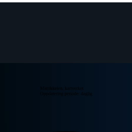
Matrikkelen, kartverket
Oppdatering periode: daglig