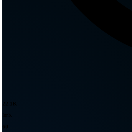
22.1K
Innb.
60