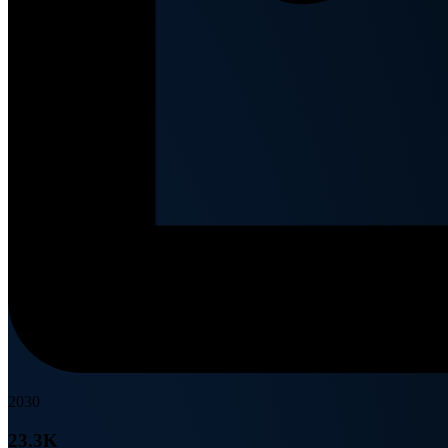
2030
23.3K