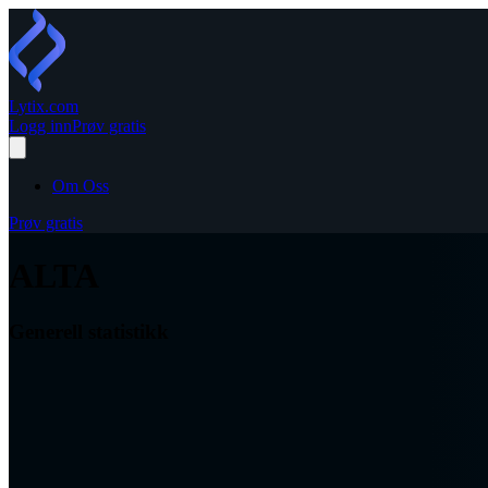
Lytix
.com
Logg inn
Prøv gratis
Om Oss
Prøv gratis
ALTA
Generell statistikk